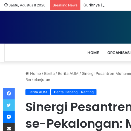
Gurihnya Bisnis UMKM Uma
Sabtu, Agustus 8 2026
Breaking News
HOME
ORGANISASI
Home
/
Berita
/
Berita AUM
/
Sinergi Pesantren Muhamm
Berkelanjutan
Facebook
Berita AUM
Berita Cabang - Ranting
Twitter
Sinergi Pesant
Messenger
se-Pekalongan: M
Share via Email