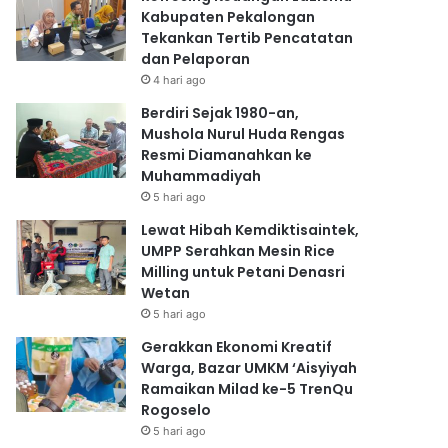
Kabupaten Pekalongan
Tekankan Tertib Pencatatan
dan Pelaporan
4 hari ago
Berdiri Sejak 1980-an,
Mushola Nurul Huda Rengas
Resmi Diamanahkan ke
Muhammadiyah
5 hari ago
Lewat Hibah Kemdiktisaintek,
UMPP Serahkan Mesin Rice
Milling untuk Petani Denasri
Wetan
5 hari ago
Gerakkan Ekonomi Kreatif
Warga, Bazar UMKM ‘Aisyiyah
Ramaikan Milad ke-5 TrenQu
Rogoselo
5 hari ago