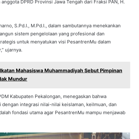
 anggota DPRD Provinsi Jawa Tengah dari Fraksi PAN, H.
marno, S.Pd.I., M.Pd.I., dalam sambutannya menekankan
angun sistem pengelolaan yang profesional dan
strategis untuk menyatukan visi PesantrenMu dalam
” ujarnya.
 Ikatan Mahasiswa Muhammadiyah Sebut Pimpinan
idak Mundur
li PDM Kabupaten Pekalongan, menegaskan bahwa
engan integrasi nilai-nilai keislaman, keilmuan, dan
adalah fondasi utama agar PesantrenMu mampu menjawab