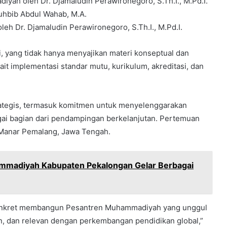
iyah oleh Dr. Djamaludin Perawironegoro, S.Th.I., M.Pd.I.
 Muhbib Abdul Wahab, M.A.
eh Dr. Djamaludin Perawironegoro, S.Th.I., M.Pd.I.
i, yang tidak hanya menyajikan materi konseptual dan
kait implementasi standar mutu, kurikulum, akreditasi, dan
rategis, termasuk komitmen untuk menyelenggarakan
agai bagian dari pendampingan berkelanjutan. Pertemuan
-Manar Pemalang, Jawa Tengah.
mmadiyah Kabupaten Pekalongan Gelar Berbagai
h konkret membangun Pesantren Muhammadiyah yang unggul
n, dan relevan dengan perkembangan pendidikan global,”