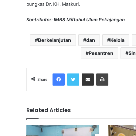
pungkas Dr. KH. Maskuri.
Kontributor: IMBS Miftahul Ulum Pekajangan
Berkelanjutan
dan
Kelola
Pesantren
Sin
Facebook
Twitter
Share via Email
Print
Share
Related Articles