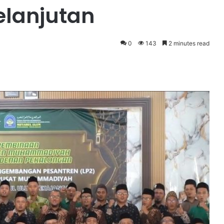
elanjutan
0
143
2 minutes read