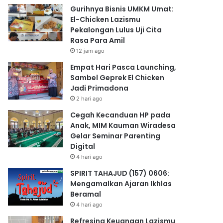
Gurihnya Bisnis UMKM Umat:
El-Chicken Lazismu
Pekalongan Lulus Uji Cita
Rasa Para Amil
12 jam ago
Empat Hari Pasca Launching,
Sambel Geprek El Chicken
Jadi Primadona
2 hari ago
Cegah Kecanduan HP pada
Anak, MIM Kauman Wiradesa
Gelar Seminar Parenting
Digital
4 hari ago
SPIRIT TAHAJUD (157) 0606:
Mengamalkan Ajaran Ikhlas
Beramal
4 hari ago
Refresing Keuangan Lazismu