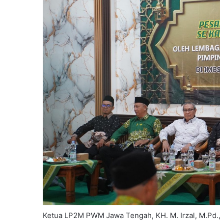
Ketua LP2M PWM Jawa Tengah, KH. M. Irzal, M.Pd.