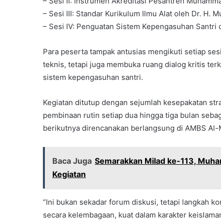
– Sesi II: Instrumen Akreditasi Pesantren Muhammad
– Sesi III: Standar Kurikulum Ilmu Alat oleh Dr. H.
– Sesi IV: Penguatan Sistem Kepengasuhan Santri ol
Para peserta tampak antusias mengikuti setiap ses
teknis, tetapi juga membuka ruang dialog kritis ter
sistem kepengasuhan santri.
Kegiatan ditutup dengan sejumlah kesepakatan st
pembinaan rutin setiap dua hingga tiga bulan seb
berikutnya direncanakan berlangsung di AMBS Al
Baca Juga
Semarakkan Milad ke-113, Muha
Kegiatan
“Ini bukan sekadar forum diskusi, tetapi langka
secara kelembagaan, kuat dalam karakter keislama