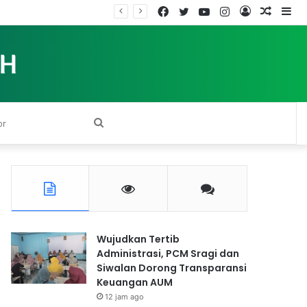
Facebook
Twitter
YouTube
Instagram
Log
Rando
Si
In
Article
Search
for
Wujudkan Tertib
Administrasi, PCM Sragi dan
Siwalan Dorong Transparansi
Keuangan AUM
12 jam ago