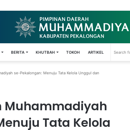
t: El-Chicken Lazismu Pekalongan Lulus Uji Cita Rasa Para Amil
BERITA
KHUTBAH
TOKOH
ARTIKEL
adiyah se-Pekalongan: Menuju Tata Kelola Unggul dan
ren Muhammadiyah
enuju Tata Kelola