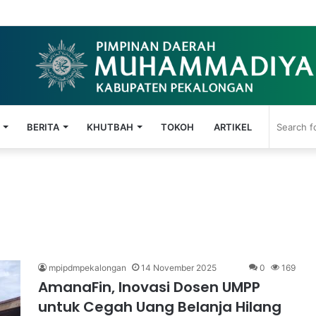
t: El-Chicken Lazismu Pekalongan Lulus Uji Cita Rasa Para Amil
BERITA
KHUTBAH
TOKOH
ARTIKEL
mpipdmpekalongan
14 November 2025
0
169
AmanaFin, Inovasi Dosen UMPP
untuk Cegah Uang Belanja Hilang