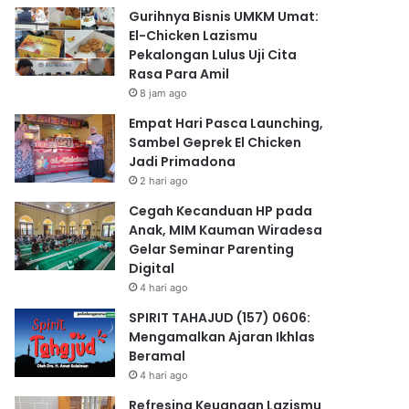
Gurihnya Bisnis UMKM Umat:
El-Chicken Lazismu
Pekalongan Lulus Uji Cita
Rasa Para Amil
8 jam ago
Empat Hari Pasca Launching,
Sambel Geprek El Chicken
Jadi Primadona
2 hari ago
Cegah Kecanduan HP pada
Anak, MIM Kauman Wiradesa
Gelar Seminar Parenting
Digital
4 hari ago
SPIRIT TAHAJUD (157) 0606:
Mengamalkan Ajaran Ikhlas
Beramal
4 hari ago
Refresing Keuangan Lazismu