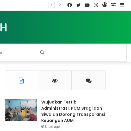
Facebook
Twitter
YouTube
Instagram
Log
Rando
Si
In
Article
Search
for
Wujudkan Tertib
Administrasi, PCM Sragi dan
Siwalan Dorong Transparansi
Keuangan AUM
8 jam ago