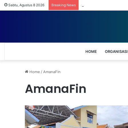
Gurihnya Bisnis UMKM Uma
Sabtu, Agustus 8 2026
Breaking News
HOME
ORGANISASI
Home
/
AmanaFin
AmanaFin