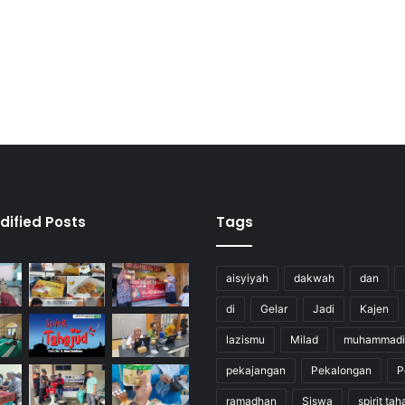
dified Posts
Tags
aisyiyah
dakwah
dan
di
Gelar
Jadi
Kajen
lazismu
Milad
muhammadi
pekajangan
Pekalongan
P
ramadhan
Siswa
spirit tah