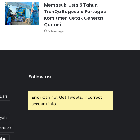
Memasuki Usia 5 Tahun,
TrenQu Rogoselo Pertegas
Komitmen Cetak Generasi
Qur’ani
5 hari ago
Follow us
Dari
Error Can not Get Tweets, Incorrect
account info.
yah
erkuat
ajud