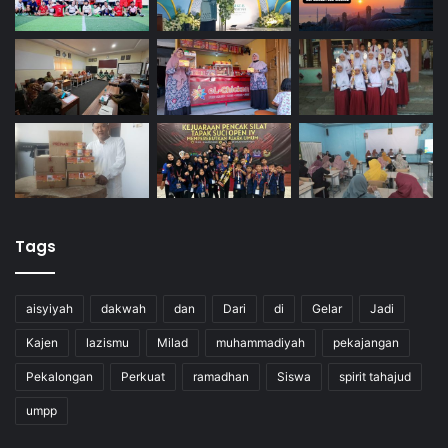
Tags
aisyiyah
dakwah
dan
Dari
di
Gelar
Jadi
Kajen
lazismu
Milad
muhammadiyah
pekajangan
Pekalongan
Perkuat
ramadhan
Siswa
spirit tahajud
umpp