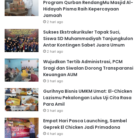
Program Qurban RendangMu Masjid Al-
Hidayah Pisma Raih Kepercayaan
Jamaah
2 hari ago
Sukses Ekstrakurikuler Tapak Suci,
Siswa SD Muhammadiyah Tanjungkulon
Antar Kontingen Sabet Juara Umum
2 hari ago
Wujudkan Tertib Administrasi, PCM
Sragi dan Siwalan Dorong Transparansi
Keuangan AUM
3 hari ago
Gurihnya Bisnis UMKM Umat: El-Chicken
Lazismu Pekalongan Lulus Uji Cita Rasa
Para Amil
3 hari ago
Empat Hari Pasca Launching, Sambel
Geprek El Chicken Jadi Primadona
4 hari ago