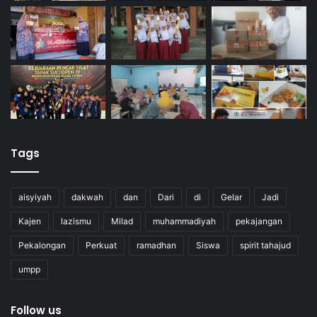
Tags
aisyiyah
dakwah
dan
Dari
di
Gelar
Jadi
Kajen
lazismu
Milad
muhammadiyah
pekajangan
Pekalongan
Perkuat
ramadhan
Siswa
spirit tahajud
umpp
Follow us