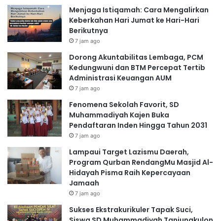
Menjaga Istiqamah: Cara Mengalirkan
Keberkahan Hari Jumat ke Hari-Hari
Berikutnya
7 jam ago
Dorong Akuntabilitas Lembaga, PCM
Kedungwuni dan BTM Percepat Tertib
Administrasi Keuangan AUM
7 jam ago
Fenomena Sekolah Favorit, SD
Muhammadiyah Kajen Buka
Pendaftaran Inden Hingga Tahun 2031
7 jam ago
Lampaui Target Lazismu Daerah,
Program Qurban RendangMu Masjid Al-
Hidayah Pisma Raih Kepercayaan
Jamaah
7 jam ago
Sukses Ekstrakurikuler Tapak Suci,
Siswa SD Muhammadiyah Tanjungkulon