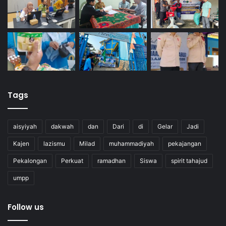
Tags
aisyiyah
dakwah
dan
Dari
di
Gelar
Jadi
Kajen
lazismu
Milad
muhammadiyah
pekajangan
Pekalongan
Perkuat
ramadhan
Siswa
spirit tahajud
umpp
Follow us