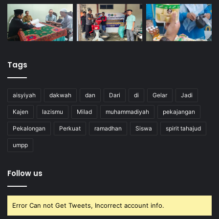
Tags
aisyiyah
dakwah
dan
Dari
di
Gelar
Jadi
Kajen
lazismu
Milad
muhammadiyah
pekajangan
Pekalongan
Perkuat
ramadhan
Siswa
spirit tahajud
umpp
Follow us
Error Can not Get Tweets, Incorrect account info.