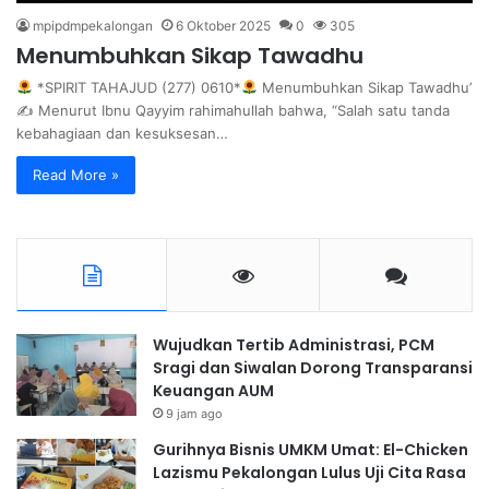
mpipdmpekalongan
6 Oktober 2025
0
305
Menumbuhkan Sikap Tawadhu
*SPIRIT TAHAJUD (277) 0610*
Menumbuhkan Sikap Tawadhu’
✍
Menurut Ibnu Qayyim rahimahullah bahwa, “Salah satu tanda
kebahagiaan dan kesuksesan…
Read More »
Wujudkan Tertib Administrasi, PCM
Sragi dan Siwalan Dorong Transparansi
Keuangan AUM
9 jam ago
Gurihnya Bisnis UMKM Umat: El-Chicken
Lazismu Pekalongan Lulus Uji Cita Rasa