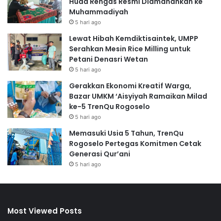
Huda Rengas Resmi Diamanahkan ke
Muhammadiyah
5 hari ago
Lewat Hibah Kemdiktisaintek, UMPP
Serahkan Mesin Rice Milling untuk
Petani Denasri Wetan
5 hari ago
Gerakkan Ekonomi Kreatif Warga,
Bazar UMKM ‘Aisyiyah Ramaikan Milad
ke-5 TrenQu Rogoselo
5 hari ago
Memasuki Usia 5 Tahun, TrenQu
Rogoselo Pertegas Komitmen Cetak
Generasi Qur’ani
5 hari ago
Most Viewed Posts