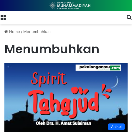
Menu
Home
/
Menumbuhkan
Menumbuhkan
Artikel