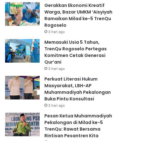
Gerakkan Ekonomi Kreatif
Warga, Bazar UMKM ‘Aisyiyah
Ramaikan Milad ke-5 TrenQu
Rogoselo
3 hari ago
Memasuki Usia 5 Tahun,
TrenQu Rogoselo Pertegas
Komitmen Cetak Generasi
Qur’ani
3 hari ago
Perkuat Literasi Hukum
Masyarakat, LBH-AP
Muhammadiyah Pekalongan
Buka Pintu Konsultasi
3 hari ago
Pesan Ketua Muhammadiyah
Pekalongan di Milad ke-5
TrenQu: Rawat Bersama
Rintisan Pesantren Kita