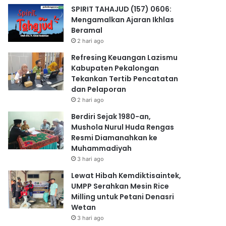
SPIRIT TAHAJUD (157) 0606:
Mengamalkan Ajaran Ikhlas
Beramal
2 hari ago
Refresing Keuangan Lazismu
Kabupaten Pekalongan
Tekankan Tertib Pencatatan
dan Pelaporan
2 hari ago
Berdiri Sejak 1980-an,
Mushola Nurul Huda Rengas
Resmi Diamanahkan ke
Muhammadiyah
3 hari ago
Lewat Hibah Kemdiktisaintek,
UMPP Serahkan Mesin Rice
Milling untuk Petani Denasri
Wetan
3 hari ago