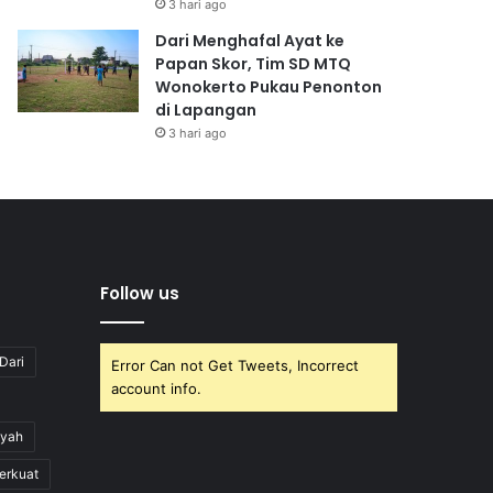
3 hari ago
Dari Menghafal Ayat ke
Papan Skor, Tim SD MTQ
Wonokerto Pukau Penonton
di Lapangan
3 hari ago
Follow us
Dari
Error Can not Get Tweets, Incorrect
account info.
yah
erkuat