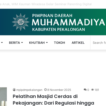
6: Mengamalkan Ajaran Ikhlas Beramal
BERITA
KHUTBAH
TOKOH
ARTIKEL
mpipdmpekalongan
8 November 2025
0
181
Pelatihan Masjid Cerdas di
Pekajangan: Dari Regulasi hingga