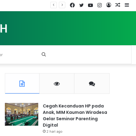
Facebook
Twitter
YouTube
Instagram
Log
Rando
Si
In
Article
Search
for
Cegah Kecanduan HP pada
Anak, MIM Kauman Wiradesa
Gelar Seminar Parenting
Digital
2 hari ago