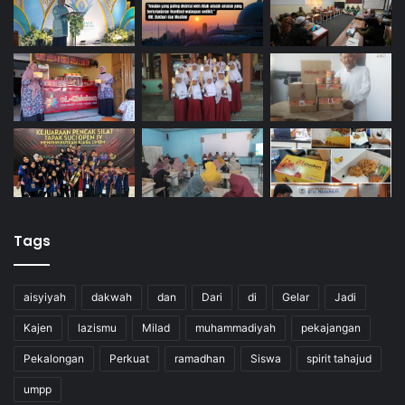
Tags
aisyiyah
dakwah
dan
Dari
di
Gelar
Jadi
Kajen
lazismu
Milad
muhammadiyah
pekajangan
Pekalongan
Perkuat
ramadhan
Siswa
spirit tahajud
umpp