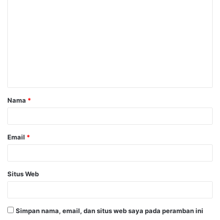
o
m
e
n
t
a
Nama
*
r
*
Email
*
Situs Web
Simpan nama, email, dan situs web saya pada peramban ini