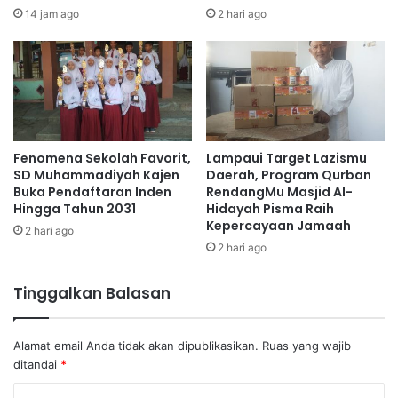
14 jam ago
2 hari ago
Fenomena Sekolah Favorit,
Lampaui Target Lazismu
SD Muhammadiyah Kajen
Daerah, Program Qurban
Buka Pendaftaran Inden
RendangMu Masjid Al-
Hingga Tahun 2031
Hidayah Pisma Raih
Kepercayaan Jamaah
2 hari ago
2 hari ago
Tinggalkan Balasan
Alamat email Anda tidak akan dipublikasikan.
Ruas yang wajib
ditandai
*
K