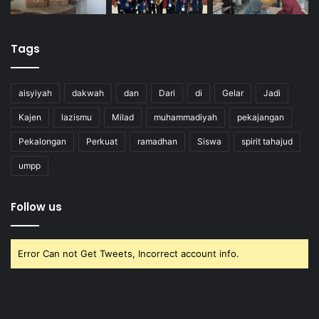
Tags
aisyiyah
dakwah
dan
Dari
di
Gelar
Jadi
Kajen
lazismu
Milad
muhammadiyah
pekajangan
Pekalongan
Perkuat
ramadhan
Siswa
spirit tahajud
umpp
Follow us
Error Can not Get Tweets, Incorrect account info.