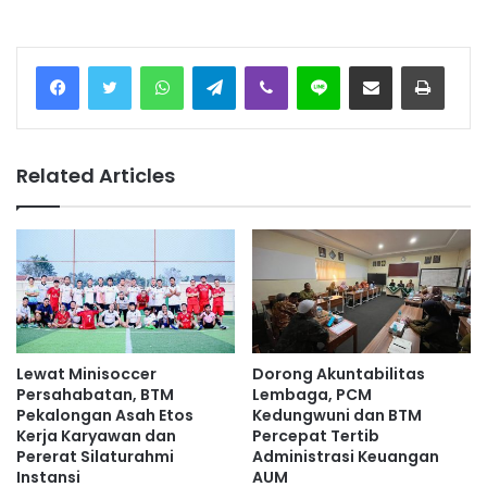
Facebook
Twitter
WhatsApp
Telegram
Viber
Line
Share via Email
Print
Related Articles
Lewat Minisoccer
Dorong Akuntabilitas
Persahabatan, BTM
Lembaga, PCM
Pekalongan Asah Etos
Kedungwuni dan BTM
Kerja Karyawan dan
Percepat Tertib
Pererat Silaturahmi
Administrasi Keuangan
Instansi
AUM