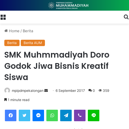
Menu
Home
/
Berita
Berita
Berita AUM
SMK Muhmmadiyah Doro
Godok Jiwa Bisnis Kreatif
Siswa
mpipdmpekalongan
S
6 September 2017
0
359
e
1 minute read
n
Facebook
Twitter
Messenger
WhatsApp
Telegram
Viber
Line
d
a
n