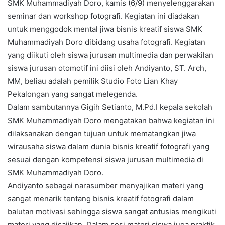
SMK Muhammadiyah Doro, kamis (6/9) menyelenggarakan
e
seminar dan workshop fotografi. Kegiatan ini diadakan
m
untuk menggodok mental jiwa bisnis kreatif siswa SMK
a
Muhammadiyah Doro dibidang usaha fotografi. Kegiatan
i
l
yang diikuti oleh siswa jurusan multimedia dan perwakilan
siswa jurusan otomotif ini diisi oleh Andiyanto, ST. Arch,
MM, beliau adalah pemilik Studio Foto Lian Khay
Pekalongan yang sangat melegenda.
Dalam sambutannya Gigih Setianto, M.Pd.I kepala sekolah
SMK Muhammadiyah Doro mengatakan bahwa kegiatan ini
dilaksanakan dengan tujuan untuk mematangkan jiwa
wirausaha siswa dalam dunia bisnis kreatif fotografi yang
sesuai dengan kompetensi siswa jurusan multimedia di
SMK Muhammadiyah Doro.
Andiyanto sebagai narasumber menyajikan materi yang
sangat menarik tentang bisnis kreatif fotografi dalam
balutan motivasi sehingga siswa sangat antusias mengikuti
materi yang disajikan. Dalam sesi materi siswa juga praktik