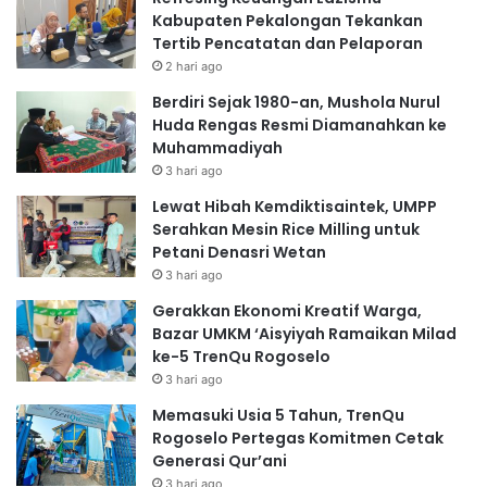
Kabupaten Pekalongan Tekankan
Tertib Pencatatan dan Pelaporan
2 hari ago
Berdiri Sejak 1980-an, Mushola Nurul
Huda Rengas Resmi Diamanahkan ke
Muhammadiyah
3 hari ago
Lewat Hibah Kemdiktisaintek, UMPP
Serahkan Mesin Rice Milling untuk
Petani Denasri Wetan
3 hari ago
Gerakkan Ekonomi Kreatif Warga,
Bazar UMKM ‘Aisyiyah Ramaikan Milad
ke-5 TrenQu Rogoselo
3 hari ago
Memasuki Usia 5 Tahun, TrenQu
Rogoselo Pertegas Komitmen Cetak
Generasi Qur’ani
3 hari ago