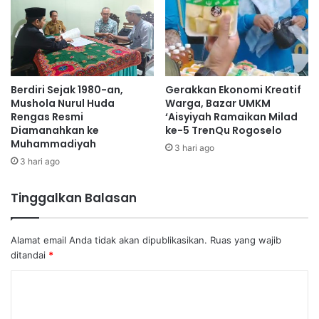
Berdiri Sejak 1980-an,
Gerakkan Ekonomi Kreatif
Mushola Nurul Huda
Warga, Bazar UMKM
Rengas Resmi
‘Aisyiyah Ramaikan Milad
Diamanahkan ke
ke-5 TrenQu Rogoselo
Muhammadiyah
3 hari ago
3 hari ago
Tinggalkan Balasan
Alamat email Anda tidak akan dipublikasikan.
Ruas yang wajib
ditandai
*
K
o