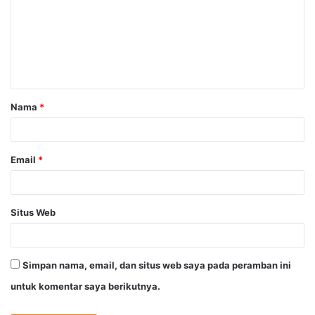
m
e
n
t
a
Nama
*
r
*
Email
*
Situs Web
Simpan nama, email, dan situs web saya pada peramban ini
untuk komentar saya berikutnya.