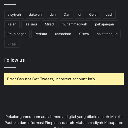
aisyiyah
dakwah
dan
Dari
di
Gelar
Jadi
Kajen
lazismu
Milad
muhammadiyah
pekajangan
Pekalongan
Perkuat
ramadhan
Siswa
spirit tahajud
umpp
Follow us
Error Can not Get Tweets, Incorrect account info.
Pekalonganmu.com adalah media digital yang dikelola oleh Majelis
Pustaka dan Informasi Pimpinan daerah Muhammadiyah Kabupaten