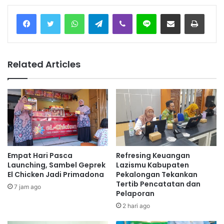
Facebook
Twitter
WhatsApp
Telegram
Viber
Line
Share via Email
Print
Related Articles
Empat Hari Pasca
Refresing Keuangan
Launching, Sambel Geprek
Lazismu Kabupaten
El Chicken Jadi Primadona
Pekalongan Tekankan
Tertib Pencatatan dan
7 jam ago
Pelaporan
2 hari ago