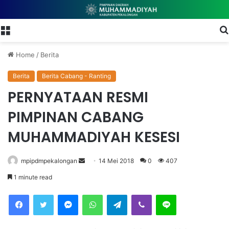
Menu
Home
/
Berita
Berita
Berita Cabang - Ranting
PERNYATAAN RESMI
PIMPINAN CABANG
MUHAMMADIYAH KESESI
mpipdmpekalongan
S
14 Mei 2018
0
407
e
1 minute read
n
Facebook
Twitter
Messenger
WhatsApp
Telegram
Viber
Line
d
a
n