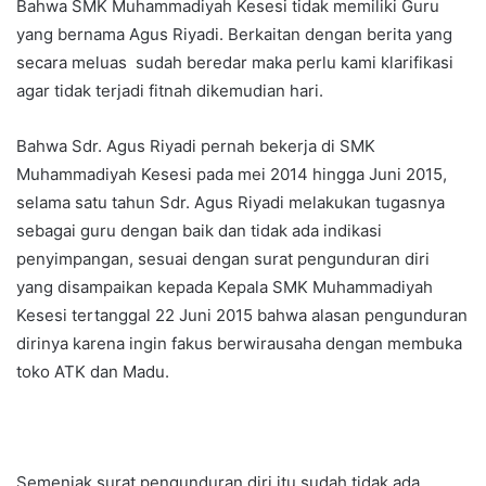
Bahwa SMK Muhammadiyah Kesesi tidak memiliki Guru
e
yang bernama Agus Riyadi. Berkaitan dengan berita yang
m
secara meluas sudah beredar maka perlu kami klarifikasi
a
agar tidak terjadi fitnah dikemudian hari.
i
l
Bahwa Sdr. Agus Riyadi pernah bekerja di SMK
Muhammadiyah Kesesi pada mei 2014 hingga Juni 2015,
selama satu tahun Sdr. Agus Riyadi melakukan tugasnya
sebagai guru dengan baik dan tidak ada indikasi
penyimpangan, sesuai dengan surat pengunduran diri
yang disampaikan kepada Kepala SMK Muhammadiyah
Kesesi tertanggal 22 Juni 2015 bahwa alasan pengunduran
dirinya karena ingin fakus berwirausaha dengan membuka
toko ATK dan Madu.
Semenjak surat pengunduran diri itu sudah tidak ada