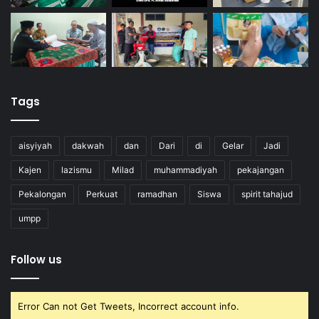
Tags
aisyiyah
dakwah
dan
Dari
di
Gelar
Jadi
Kajen
lazismu
Milad
muhammadiyah
pekajangan
Pekalongan
Perkuat
ramadhan
Siswa
spirit tahajud
umpp
Follow us
Error Can not Get Tweets, Incorrect account info.