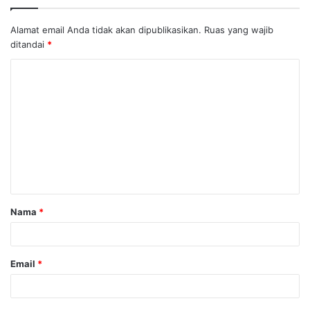
Alamat email Anda tidak akan dipublikasikan.
Ruas yang wajib
ditandai
*
K
o
m
e
n
t
a
Nama
*
r
*
Email
*