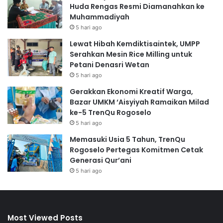
Huda Rengas Resmi Diamanahkan ke
Muhammadiyah
5 hari ago
Lewat Hibah Kemdiktisaintek, UMPP
Serahkan Mesin Rice Milling untuk
Petani Denasri Wetan
5 hari ago
Gerakkan Ekonomi Kreatif Warga,
Bazar UMKM ‘Aisyiyah Ramaikan Milad
ke-5 TrenQu Rogoselo
5 hari ago
Memasuki Usia 5 Tahun, TrenQu
Rogoselo Pertegas Komitmen Cetak
Generasi Qur’ani
5 hari ago
Most Viewed Posts