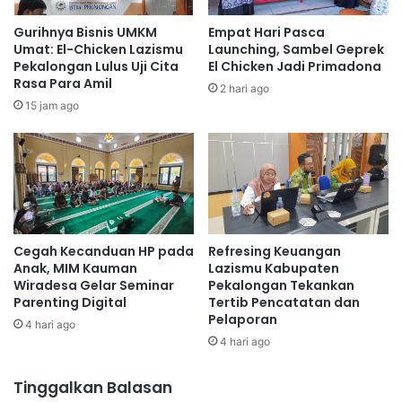
Gurihnya Bisnis UMKM
Empat Hari Pasca
Umat: El-Chicken Lazismu
Launching, Sambel Geprek
Pekalongan Lulus Uji Cita
El Chicken Jadi Primadona
Rasa Para Amil
2 hari ago
15 jam ago
Cegah Kecanduan HP pada
Refresing Keuangan
Anak, MIM Kauman
Lazismu Kabupaten
Wiradesa Gelar Seminar
Pekalongan Tekankan
Parenting Digital
Tertib Pencatatan dan
Pelaporan
4 hari ago
4 hari ago
Tinggalkan Balasan