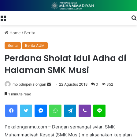
Menu
Home
/
Berita
Berita
Berita AUM
Perdana Sholat Idul Adha di
Halaman SMK Musi
mpipdmpekalongan
S
22 Agustus 2018
0
352
e
1 minute read
n
Facebook
Twitter
Messenger
WhatsApp
Telegram
Viber
Line
d
a
n
Pekalonganmu.com – Dengan semangat syiar, SMK
e
Muhammadiyah Kesesi (SMK Musi) melaksanakan kegiatan
m