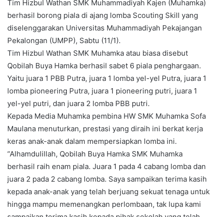
Tim Hizbul Wathan SMK Muhammadiyah Kajen (Muhamka)
e
berhasil borong piala di ajang lomba Scouting Skill yang
m
diselenggarakan Universitas Muhammadiyah Pekajangan
a
Pekalongan (UMPP), Sabtu (11/1).
i
l
Tim Hizbul Wathan SMK Muhamka atau biasa disebut
Qobilah Buya Hamka berhasil sabet 6 piala penghargaan.
Yaitu juara 1 PBB Putra, juara 1 lomba yel-yel Putra, juara 1
lomba pioneering Putra, juara 1 pioneering putri, juara 1
yel-yel putri, dan juara 2 lomba PBB putri.
Kepada Media Muhamka pembina HW SMK Muhamka Sofa
Maulana menuturkan, prestasi yang diraih ini berkat kerja
keras anak-anak dalam mempersiapkan lomba ini.
“Alhamdulillah, Qobilah Buya Hamka SMK Muhamka
berhasil raih enam piala. Juara 1 pada 4 cabang lomba dan
juara 2 pada 2 cabang lomba. Saya sampaikan terima kasih
kepada anak-anak yang telah berjuang sekuat tenaga untuk
hingga mampu memenangkan perlombaan, tak lupa kami
sampaikan terima kasih kepada pihak sekolah yang telah