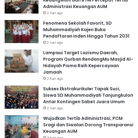
Kedungwuni dan BTM Percepat Tertib
Administrasi Keuangan AUM
2 hari ago
Fenomena Sekolah Favorit, SD
Muhammadiyah Kajen Buka
Pendaftaran Inden Hingga Tahun 2031
2 hari ago
Lampaui Target Lazismu Daerah,
Program Qurban RendangMu Masjid Al-
Hidayah Pisma Raih Kepercayaan
Jamaah
2 hari ago
Sukses Ekstrakurikuler Tapak Suci,
Siswa SD Muhammadiyah Tanjungkulon
Antar Kontingen Sabet Juara Umum
2 hari ago
Wujudkan Tertib Administrasi, PCM
Sragi dan Siwalan Dorong Transparansi
Keuangan AUM
3 hari ago