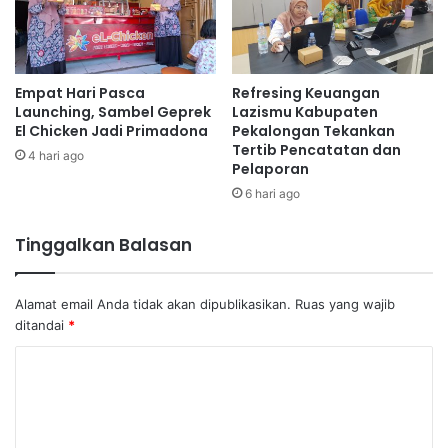
Empat Hari Pasca
Refresing Keuangan
Launching, Sambel Geprek
Lazismu Kabupaten
El Chicken Jadi Primadona
Pekalongan Tekankan
Tertib Pencatatan dan
4 hari ago
Pelaporan
6 hari ago
Tinggalkan Balasan
Alamat email Anda tidak akan dipublikasikan.
Ruas yang wajib
ditandai
*
K
o
m