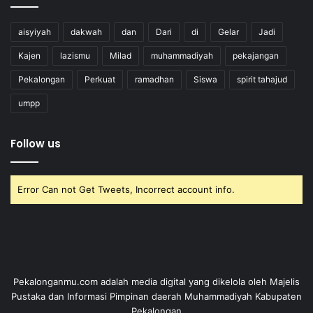
aisyiyah
dakwah
dan
Dari
di
Gelar
Jadi
Kajen
lazismu
Milad
muhammadiyah
pekajangan
Pekalongan
Perkuat
ramadhan
Siswa
spirit tahajud
umpp
Follow us
Error Can not Get Tweets, Incorrect account info.
Pekalonganmu.com adalah media digital yang dikelola oleh Majelis
Pustaka dan Informasi Pimpinan daerah Muhammadiyah Kabupaten
Pekalongan