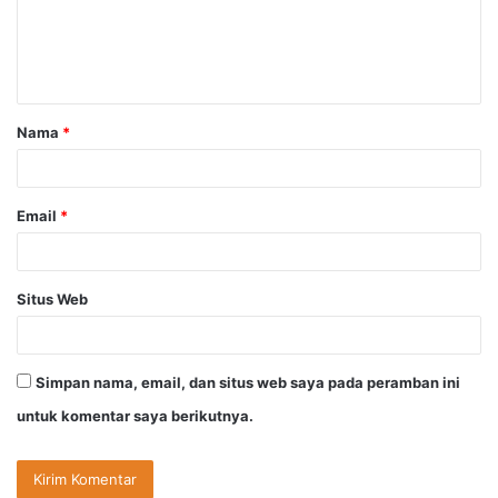
e
n
t
a
Nama
*
r
*
Email
*
Situs Web
Simpan nama, email, dan situs web saya pada peramban ini
untuk komentar saya berikutnya.