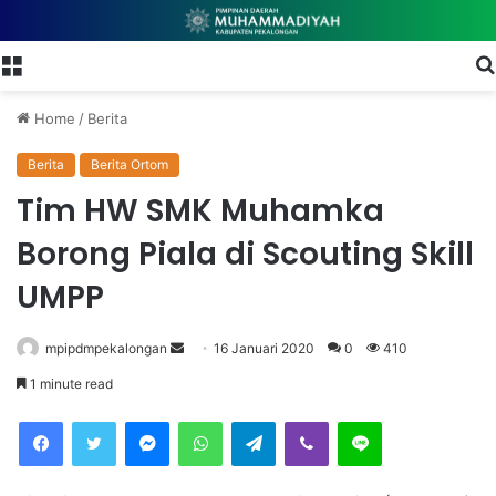
Menu
Home
/
Berita
Berita
Berita Ortom
Tim HW SMK Muhamka
Borong Piala di Scouting Skill
UMPP
mpipdmpekalongan
S
16 Januari 2020
0
410
e
1 minute read
n
Facebook
Twitter
Messenger
WhatsApp
Telegram
Viber
Line
d
a
n