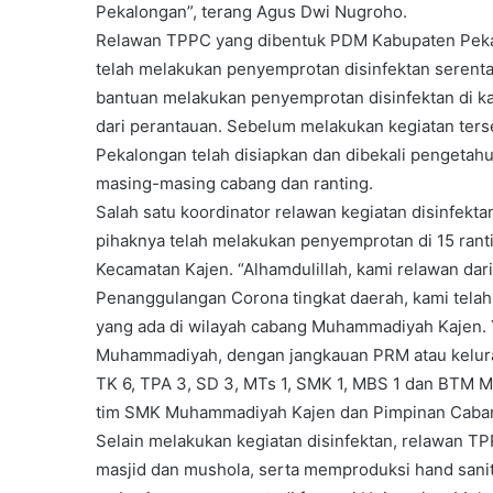
Pekalongan”, terang Agus Dwi Nugroho.
Relawan TPPC yang dibentuk PDM Kabupaten Pekal
telah melakukan penyemprotan disinfektan serentak
bantuan melakukan penyemprotan disinfektan di k
dari perantauan. Sebelum melakukan kegiatan te
Pekalongan telah disiapkan dan dibekali pengetah
masing-masing cabang dan ranting.
Salah satu koordinator relawan kegiatan disinfek
pihaknya telah melakukan penyemprotan di 15 ran
Kecamatan Kajen. “Alhamdulillah, kami relawan da
Penanggulangan Corona tingkat daerah, kami telah
yang ada di wilayah cabang Muhammadiyah Kajen. Ya
Muhammadiyah, dengan jangkauan PRM atau kelurah
TK 6, TPA 3, SD 3, MTs 1, SMK 1, MBS 1 dan BTM Mu
tim SMK Muhammadiyah Kajen dan Pimpinan Caba
Selain melakukan kegiatan disinfektan, relawan 
masjid dan mushola, serta memproduksi hand sanit