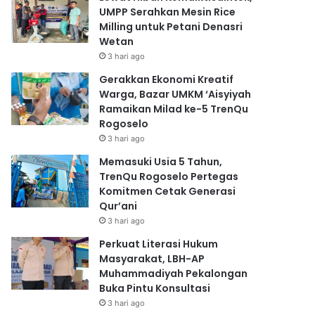
UMPP Serahkan Mesin Rice
Milling untuk Petani Denasri
Wetan
3 hari ago
Gerakkan Ekonomi Kreatif
Warga, Bazar UMKM ‘Aisyiyah
Ramaikan Milad ke-5 TrenQu
Rogoselo
3 hari ago
Memasuki Usia 5 Tahun,
TrenQu Rogoselo Pertegas
Komitmen Cetak Generasi
Qur’ani
3 hari ago
Perkuat Literasi Hukum
Masyarakat, LBH-AP
Muhammadiyah Pekalongan
Buka Pintu Konsultasi
3 hari ago