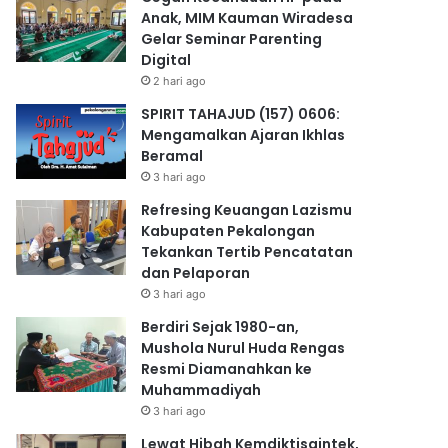
Anak, MIM Kauman Wiradesa
Gelar Seminar Parenting
Digital
2 hari ago
SPIRIT TAHAJUD (157) 0606:
Mengamalkan Ajaran Ikhlas
Beramal
3 hari ago
Refresing Keuangan Lazismu
Kabupaten Pekalongan
Tekankan Tertib Pencatatan
dan Pelaporan
3 hari ago
Berdiri Sejak 1980-an,
Mushola Nurul Huda Rengas
Resmi Diamanahkan ke
Muhammadiyah
3 hari ago
Lewat Hibah Kemdiktisaintek,