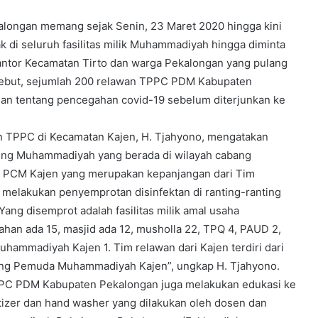
ongan memang sejak Senin, 23 Maret 2020 hingga kini
 di seluruh fasilitas milik Muhammadiyah hingga diminta
antor Kecamatan Tirto dan warga Pekalongan yang pulang
rsebut, sejumlah 200 relawan TPPC PDM Kabupaten
uan tentang pencegahan covid-19 sebelum diterjunkan ke
tan TPPC di Kecamatan Kajen, H. Tjahyono, mengatakan
ting Muhammadiyah yang berada di wilayah cabang
ri PCM Kajen yang merupakan kepanjangan dari Tim
 melakukan penyemprotan disinfektan di ranting-ranting
ng disemprot adalah fasilitas milik amal usaha
an ada 15, masjid ada 12, musholla 22, TPQ 4, PAUD 2,
hammadiyah Kajen 1. Tim relawan dari Kajen terdiri dari
ng Pemuda Muhammadiyah Kajen”, ungkap H. Tjahyono.
TPPC PDM Kabupaten Pekalongan juga melakukan edukasi ke
izer dan hand washer yang dilakukan oleh dosen dan