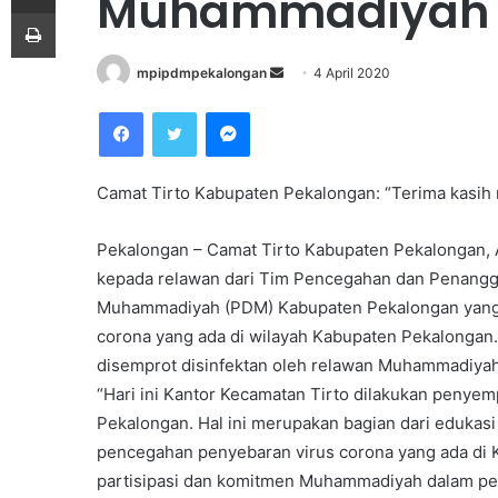
Muhammadiyah
Print
mpipdmpekalongan
S
4 April 2020
e
Facebook
Twitter
Messenger
n
d
a
Camat Tirto Kabupaten Pekalongan: “Terima kasi
n
e
Pekalongan – Camat Tirto Kabupaten Pekalongan, 
m
kepada relawan dari Tim Pencegahan dan Penangg
a
Muhammadiyah (PDM) Kabupaten Pekalongan yang 
i
corona yang ada di wilayah Kabupaten Pekalongan.
l
disemprot disinfektan oleh relawan Muhammadiyah
“Hari ini Kantor Kecamatan Tirto dilakukan peny
Pekalongan. Hal ini merupakan bagian dari eduka
pencegahan penyebaran virus corona yang ada di 
partisipasi dan komitmen Muhammadiyah dalam pe