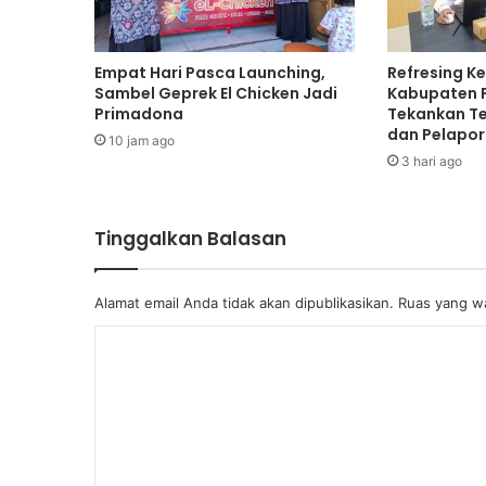
Empat Hari Pasca Launching,
Refresing K
Sambel Geprek El Chicken Jadi
Kabupaten 
Primadona
Tekankan Te
dan Pelapo
10 jam ago
3 hari ago
Tinggalkan Balasan
Alamat email Anda tidak akan dipublikasikan.
Ruas yang wa
K
o
m
e
n