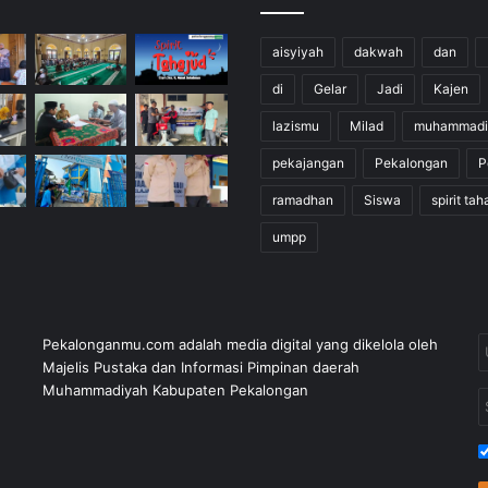
aisyiyah
dakwah
dan
di
Gelar
Jadi
Kajen
lazismu
Milad
muhammadi
pekajangan
Pekalongan
P
ramadhan
Siswa
spirit tah
umpp
Pekalonganmu.com adalah media digital yang dikelola oleh
Majelis Pustaka dan Informasi Pimpinan daerah
Muhammadiyah Kabupaten Pekalongan