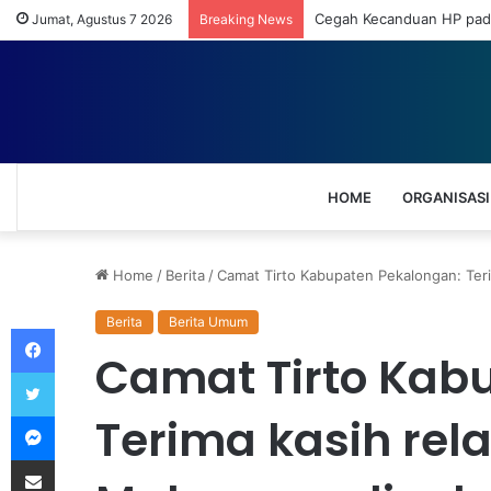
Cegah Kecanduan HP pada
Jumat, Agustus 7 2026
Breaking News
HOME
ORGANISASI
Home
/
Berita
/
Camat Tirto Kabupaten Pekalongan: Te
Berita
Berita Umum
Facebook
Camat Tirto Kab
Twitter
Messenger
Terima kasih re
Share via Email