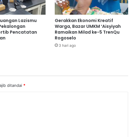
euangan Lazismu
Gerakkan Ekonomi Kreatif
Pekalongan
Warga, Bazar UMKM ‘Aisyiyah
rtib Pencatatan
Ramaikan Milad ke-5 TrenQu
ran
Rogoselo
3 hari ago
jib ditandai
*