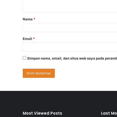
t
a
Nama
*
r
*
Email
*
Simpan nama, email, dan situs web saya pada peramb
Most Viewed Posts
Last Mo