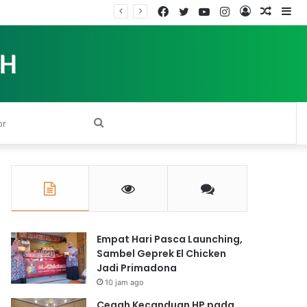
Facebook
Twitter
YouTube
Instagram
Log
Rando
Si
In
Article
Search
for
Empat Hari Pasca Launching,
Sambel Geprek El Chicken
Jadi Primadona
10 jam ago
Cegah Kecanduan HP pada