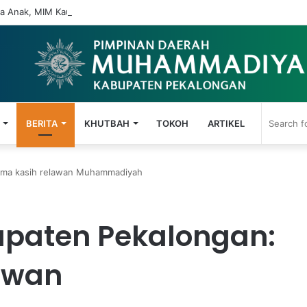
 Anak, MIM Kauman Wiradesa Gelar Seminar Parenting Digital
BERITA
KHUTBAH
TOKOH
ARTIKEL
rima kasih relawan Muhammadiyah
upaten Pekalongan:
lawan