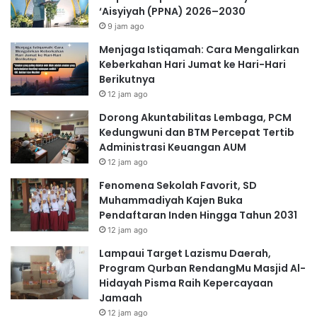
‘Aisyiyah (PPNA) 2026–2030
9 jam ago
Menjaga Istiqamah: Cara Mengalirkan
Keberkahan Hari Jumat ke Hari-Hari
Berikutnya
12 jam ago
Dorong Akuntabilitas Lembaga, PCM
Kedungwuni dan BTM Percepat Tertib
Administrasi Keuangan AUM
12 jam ago
Fenomena Sekolah Favorit, SD
Muhammadiyah Kajen Buka
Pendaftaran Inden Hingga Tahun 2031
12 jam ago
Lampaui Target Lazismu Daerah,
Program Qurban RendangMu Masjid Al-
Hidayah Pisma Raih Kepercayaan
Jamaah
12 jam ago