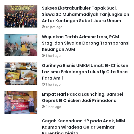
Sukses Ekstrakurikuler Tapak Suci,
Siswa SD Muhammadiyah Tanjungkulon
Antar Kontingen Sabet Juara Umum
12 jam ago
Wujudkan Tertib Administrasi, PCM
Sragi dan Siwalan Dorong Transparansi
Keuangan AUM
1 hari ago
Gurihnya Bisnis UMKM Umat: El-Chicken
Lazismu Pekalongan Lulus Uji Cita Rasa
Para Amil
1 hari ago
Empat Hari Pasca Launching, Sambel
Geprek El Chicken Jadi Primadona
2 hari ago
Cegah Kecanduan HP pada Anak, MIM
Kauman Wiradesa Gelar Seminar
Parenting Digital