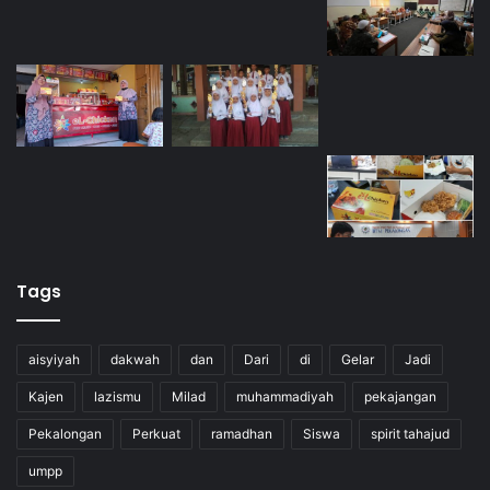
Tags
aisyiyah
dakwah
dan
Dari
di
Gelar
Jadi
Kajen
lazismu
Milad
muhammadiyah
pekajangan
Pekalongan
Perkuat
ramadhan
Siswa
spirit tahajud
umpp