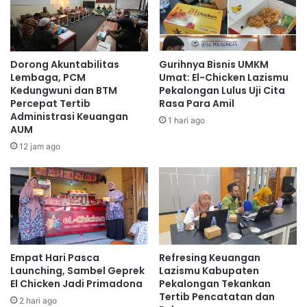
Dorong Akuntabilitas
Gurihnya Bisnis UMKM
Lembaga, PCM
Umat: El-Chicken Lazismu
Kedungwuni dan BTM
Pekalongan Lulus Uji Cita
Percepat Tertib
Rasa Para Amil
Administrasi Keuangan
1 hari ago
AUM
12 jam ago
Empat Hari Pasca
Refresing Keuangan
Launching, Sambel Geprek
Lazismu Kabupaten
El Chicken Jadi Primadona
Pekalongan Tekankan
Tertib Pencatatan dan
2 hari ago