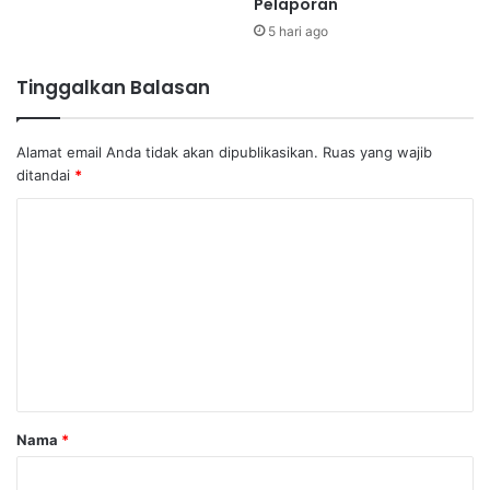
Pelaporan
5 hari ago
Tinggalkan Balasan
Alamat email Anda tidak akan dipublikasikan.
Ruas yang wajib
ditandai
*
K
o
m
e
n
t
a
Nama
*
r
*