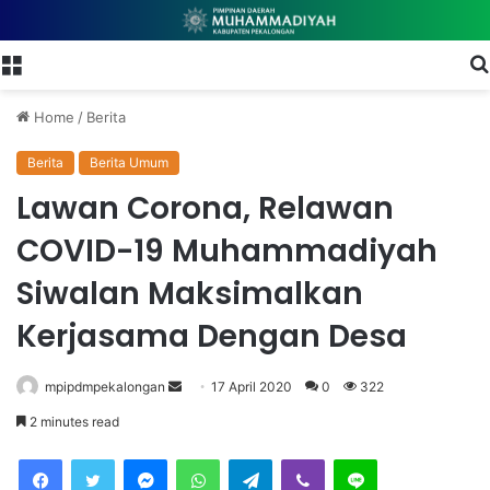
Menu
Home
/
Berita
Berita
Berita Umum
Lawan Corona, Relawan
COVID-19 Muhammadiyah
Siwalan Maksimalkan
Kerjasama Dengan Desa
mpipdmpekalongan
S
17 April 2020
0
322
e
2 minutes read
n
Facebook
Twitter
Messenger
WhatsApp
Telegram
Viber
Line
d