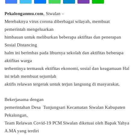
a
n
Pekalonganmu.com
, Siwalan –
e
Merebaknya virus corona diberbagai wilayah, membuat
m
pemerintah mengeluarkan
a
i
himbauan untuk meliburkan beberapa aktifitas dan penerapan
l
Sosial Distancing
halm ini berimbas pada liburnya sekolah dan aktifitas beberapa
aktifitas warga
terhentinya termasuk ektifitas ekonomi, sosial dan keagamaan Hal
ini telah membuat sejumlah
aktifis relawan tergerak untuk terjun langsung di masyarakat.
Bekerjasama dengan
pemerintahan Desa Tunjungsari Kecamatan Siwalan Kabupaten
Pekalongan,
Team Relawan Covid-19 PCM Siwalan diketuai oleh Bapak Yahya
A.MA yang terdiri