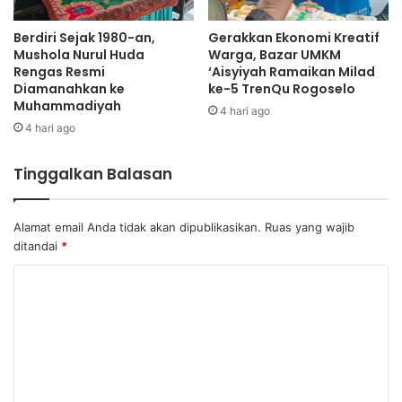
Berdiri Sejak 1980-an,
Gerakkan Ekonomi Kreatif
Mushola Nurul Huda
Warga, Bazar UMKM
Rengas Resmi
‘Aisyiyah Ramaikan Milad
Diamanahkan ke
ke-5 TrenQu Rogoselo
Muhammadiyah
4 hari ago
4 hari ago
Tinggalkan Balasan
Alamat email Anda tidak akan dipublikasikan.
Ruas yang wajib
ditandai
*
K
o
m
e
n