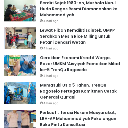
Berdiri Sejak 1980-an, Mushola Nurul
Huda Rengas Resmi Diamanahkan ke
Muhammadiyah
4 hari ago
Lewat Hibah Kemdiktisaintek, UMPP
Serahkan Mesin Rice Milling untuk
Petani Denasri Wetan
4 hari ago
Gerakkan Ekonomi Kreatif Warga,
Bazar UMKM ‘Aisyiyah Ramaikan Milad
ke-5 TrenQu Rogoselo
4 hari ago
Memasuki Usia 5 Tahun, TrenQu
Rogoselo Pertegas Komitmen Cetak
Generasi Qur’ani
4 hari ago
Perkuat Literasi Hukum Masyarakat,
LBH-AP Muhammadiyah Pekalongan
Buka Pintu Konsultasi