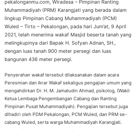
pekalonganmu.com, Wiradesa – Pimpinan Ranting
e
Muhammadiyah (PRM) Karangjati yang berada dalam
m
lingkup Pimpinan Cabang Muhammadiyah (PCM)
a
i
Wuled – Tirto – Pekalongan, pada hari Jum’at, 9 April
l
2021, telah menerima wakaf Masjid beserta tanah yang
melingkupinya dari Bapak H. Sofyan Adnan, SH.,
dengan luas tanah 900 meter persegi dan luas
bangunan 436 meter persegi.
Penyerahan wakaf tersebut dilaksanakan dalam acara
Peresmian dan Ikrar Wakaf sekaligus pengajian umum yang
mengahdirkan Dr. H. M. Jamaludin Ahmad, psikolog, (Wakil
Ketua Lembaga Pengembangan Cabang dan Ranting
Pimpinan Pusat Muhammadiyah). Pengajian tersebut juga
dihadiri oleh PDM Pekalongan, PCM Wuled, dan PRM se-
cabang Wuled, serta warga Muhammadiyah Karangjati.