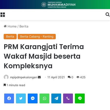
Menu
Home
/
Berita
Berita
Berita Cabang - Ranting
PRM Karangjati Terima
Wakaf Masjid beserta
Kompleksnya
mpipdmpekalongan
S
11 April 2021
0
425
e
1 minute read
n
Facebook
Twitter
Messenger
WhatsApp
Telegram
Viber
Line
d
a
n