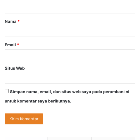
t
a
Nama
*
r
*
Email
*
Situs Web
Simpan nama, email, dan situs web saya pada peramban ini
untuk komentar saya berikutnya.