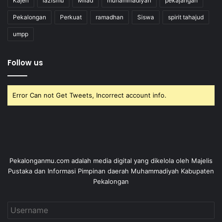
Kajen
lazismu
Milad
muhammadiyah
pekajangan
Pekalongan
Perkuat
ramadhan
Siswa
spirit tahajud
umpp
Follow us
Error Can not Get Tweets, Incorrect account info.
Pekalonganmu.com adalah media digital yang dikelola oleh Majelis
Pustaka dan Informasi Pimpinan daerah Muhammadiyah Kabupaten
Pekalongan