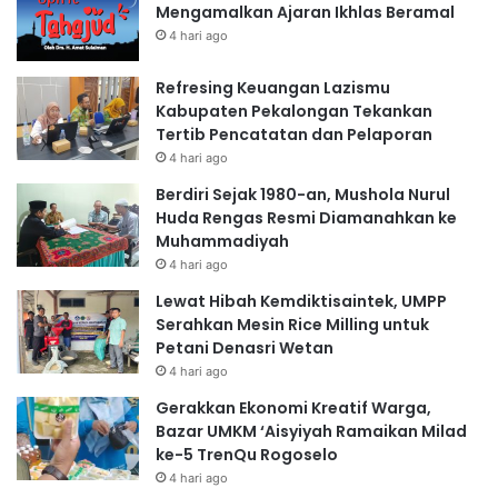
Mengamalkan Ajaran Ikhlas Beramal
4 hari ago
Refresing Keuangan Lazismu
Kabupaten Pekalongan Tekankan
Tertib Pencatatan dan Pelaporan
4 hari ago
Berdiri Sejak 1980-an, Mushola Nurul
Huda Rengas Resmi Diamanahkan ke
Muhammadiyah
4 hari ago
Lewat Hibah Kemdiktisaintek, UMPP
Serahkan Mesin Rice Milling untuk
Petani Denasri Wetan
4 hari ago
Gerakkan Ekonomi Kreatif Warga,
Bazar UMKM ‘Aisyiyah Ramaikan Milad
ke-5 TrenQu Rogoselo
4 hari ago