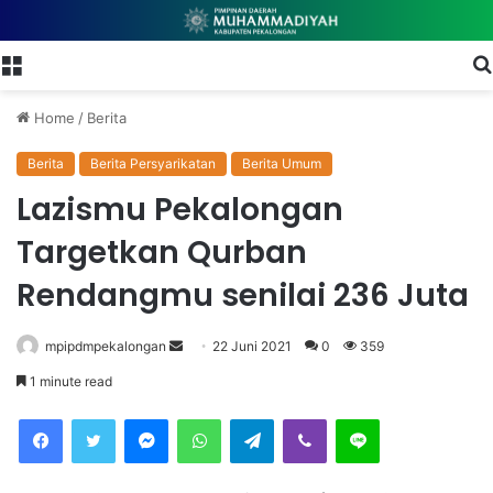
Menu
Home
/
Berita
Berita
Berita Persyarikatan
Berita Umum
Lazismu Pekalongan
Targetkan Qurban
Rendangmu senilai 236 Juta
mpipdmpekalongan
S
22 Juni 2021
0
359
e
1 minute read
n
Facebook
Twitter
Messenger
WhatsApp
Telegram
Viber
Line
d
a
n