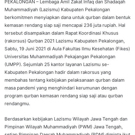
PEKALONGAN – Lembaga Amil Zakat Infaq dan Shadaqah
e
Muhammadiyah (Lazismu) Kabupaten Pekalongan
m
berkomitmen menyiapkan dana untuk qurban dalam bentuk
a
kemasan rendang siap saji mencapai 236 juta rupiah. Hal
i
l
tersebut disampaikan dalam Rapat Koordinasi Khusus
(rakorsus) Qurban 2021 Lazismu Kabupaten Pekalongan,
Sabtu, 19 Juni 2021 di Aula Fakultas Ilmu Kesehatan (Fikes)
Universitas Muhammadiyah Pekajangan Pekalongan
(UMPP). Sejumlah 25 kantor layanan Lazismu se-
Kabupaten Pekalongan hadir dalam rakorsus yang
membahas tentang kebijakan pelaksanaan qurban dalam
masa pandemi yang menghindari kerumunan dengan
program qurban kemasan rendang siap saji atau qurban
rendangmu.
Berdasarkan kebijakan Lazismu Wilayah Jawa Tengah dan
Pimpinan Wilayah Muhammadiyah (PWM) Jawa Tengah,
setiap Pimpinan Daerah Muhammadiyah (PDM) diminta ikut