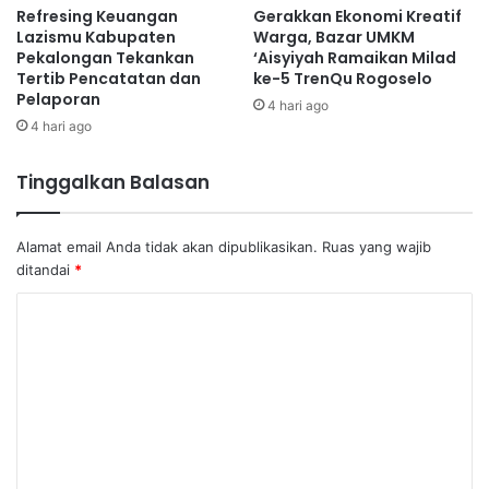
Refresing Keuangan
Gerakkan Ekonomi Kreatif
Lazismu Kabupaten
Warga, Bazar UMKM
Pekalongan Tekankan
‘Aisyiyah Ramaikan Milad
Tertib Pencatatan dan
ke-5 TrenQu Rogoselo
Pelaporan
4 hari ago
4 hari ago
Tinggalkan Balasan
Alamat email Anda tidak akan dipublikasikan.
Ruas yang wajib
ditandai
*
K
o
m
e
n
t