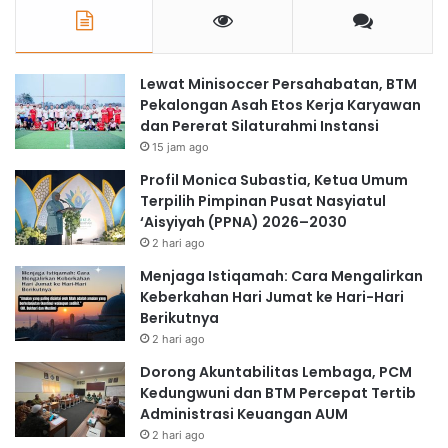
Lewat Minisoccer Persahabatan, BTM
Pekalongan Asah Etos Kerja Karyawan
dan Pererat Silaturahmi Instansi
15 jam ago
Profil Monica Subastia, Ketua Umum
Terpilih Pimpinan Pusat Nasyiatul
‘Aisyiyah (PPNA) 2026–2030
2 hari ago
Menjaga Istiqamah: Cara Mengalirkan
Keberkahan Hari Jumat ke Hari-Hari
Berikutnya
2 hari ago
Dorong Akuntabilitas Lembaga, PCM
Kedungwuni dan BTM Percepat Tertib
Administrasi Keuangan AUM
2 hari ago