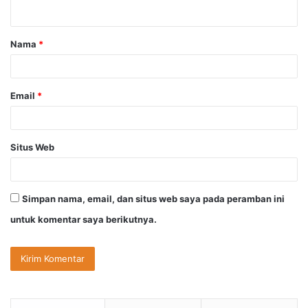
t
a
Nama
*
r
*
Email
*
Situs Web
Simpan nama, email, dan situs web saya pada peramban ini
untuk komentar saya berikutnya.