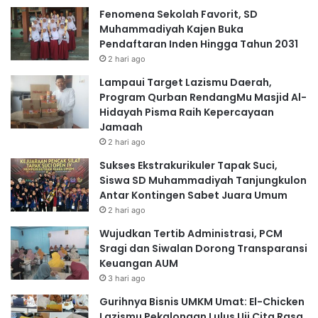
Fenomena Sekolah Favorit, SD
Muhammadiyah Kajen Buka
Pendaftaran Inden Hingga Tahun 2031
2 hari ago
Lampaui Target Lazismu Daerah,
Program Qurban RendangMu Masjid Al-
Hidayah Pisma Raih Kepercayaan
Jamaah
2 hari ago
Sukses Ekstrakurikuler Tapak Suci,
Siswa SD Muhammadiyah Tanjungkulon
Antar Kontingen Sabet Juara Umum
2 hari ago
Wujudkan Tertib Administrasi, PCM
Sragi dan Siwalan Dorong Transparansi
Keuangan AUM
3 hari ago
Gurihnya Bisnis UMKM Umat: El-Chicken
Lazismu Pekalongan Lulus Uji Cita Rasa