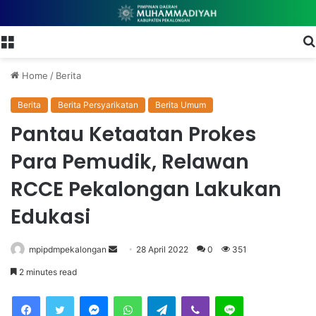
Menu
Home
/
Berita
Berita
Berita Persyarikatan
Berita Umum
Pantau Ketaatan Prokes
Para Pemudik, Relawan
RCCE Pekalongan Lakukan
Edukasi
mpipdmpekalongan
S
28 April 2022
0
351
e
2 minutes read
n
Facebook
Twitter
Messenger
WhatsApp
Telegram
Viber
Line
d