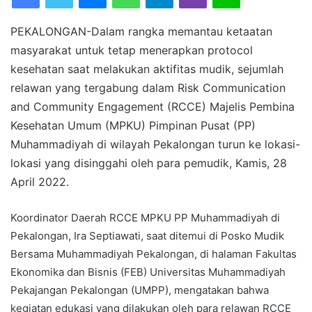
a
n
PEKALONGAN-Dalam rangka memantau ketaatan
e
masyarakat untuk tetap menerapkan protocol
m
kesehatan saat melakukan aktifitas mudik, sejumlah
a
i
relawan yang tergabung dalam Risk Communication
l
and Community Engagement (RCCE) Majelis Pembina
Kesehatan Umum (MPKU) Pimpinan Pusat (PP)
Muhammadiyah di wilayah Pekalongan turun ke lokasi-
lokasi yang disinggahi oleh para pemudik, Kamis, 28
April 2022.
Koordinator Daerah RCCE MPKU PP Muhammadiyah di
Pekalongan, Ira Septiawati, saat ditemui di Posko Mudik
Bersama Muhammadiyah Pekalongan, di halaman Fakultas
Ekonomika dan Bisnis (FEB) Universitas Muhammadiyah
Pekajangan Pekalongan (UMPP), mengatakan bahwa
kegiatan edukasi yang dilakukan oleh para relawan RCCE