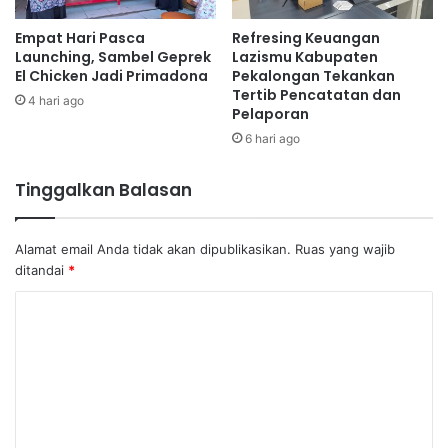
Empat Hari Pasca
Refresing Keuangan
Launching, Sambel Geprek
Lazismu Kabupaten
El Chicken Jadi Primadona
Pekalongan Tekankan
Tertib Pencatatan dan
4 hari ago
Pelaporan
6 hari ago
Tinggalkan Balasan
Alamat email Anda tidak akan dipublikasikan.
Ruas yang wajib
ditandai
*
K
o
m
e
n