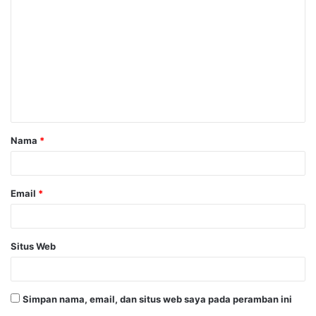
o
m
e
n
t
a
Nama
*
r
*
Email
*
Situs Web
Simpan nama, email, dan situs web saya pada peramban ini