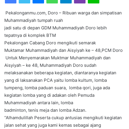
a
n
Pekalonganmu.com, Doro – Ribuan warga dan simpatisan
e
Muhammadiyah tumpah ruah
m
jadi satu di depan GDM Muhammadiyah Doro lebih
a
tepatnya di komplek BTM
i
l
Pekalongan Cabang Doro mengikuti semarak
Muktamar Muhammadiyah dan Aisyiyah ke – 48,PCM Doro
Untuk Menyemarakan Muktmar Muhammadiyah dan
Aisyiyah – ke 48, Muhammadiyah Doro sudah
melaksanakan beberapa kegiatan, diantaranya kegiatan
yang di laksanakan PCA yaitu lomba kultum, lomba
tumpeng, lomba paduan suara, lomba qori, juga ada
kegiatan lomba yang di adakan oleh Pemuda
Muhammadiyah antara lain, lomba
badminton, tenis meja dan lomba Adzan.
“Alhamdulillah Peserta cukup antusias mengikuti kegiatan
jalan sehat yang juga kami kemas sebagai ajang