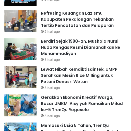
Refresing Keuangan Lazismu
Kabupaten Pekalongan Tekankan
Tertib Pencatatan dan Pelaporan
2 hari ago
Berdiri Sejak 1980-an, Mushola Nurul
Huda Rengas Resmi Diamanahkan ke
Muhammadiyah
3 hari ago
Lewat Hibah Kemdiktisaintek, UMPP
Serahkan Mesin Rice Milling untuk
Petani Denasri Wetan
3 hari ago
Gerakkan Ekonomi Kreatif Warga,
Bazar UMKM ‘Aisyiyah Ramaikan Milad
ke-5 TrenQu Rogoselo
3 hari ago
Memasuki Usia 5 Tahun, TrenQu