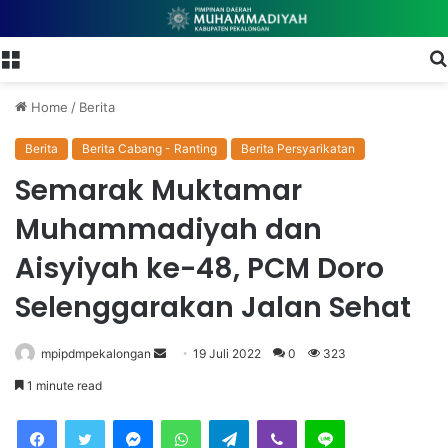
Menu
Home
/
Berita
Berita
Berita Cabang - Ranting
Berita Persyarikatan
Semarak Muktamar
Muhammadiyah dan
Aisyiyah ke-48, PCM Doro
Selenggarakan Jalan Sehat
mpipdmpekalongan
S
19 Juli 2022
0
323
e
1 minute read
n
Facebook
Twitter
Messenger
WhatsApp
Telegram
Viber
Line
d