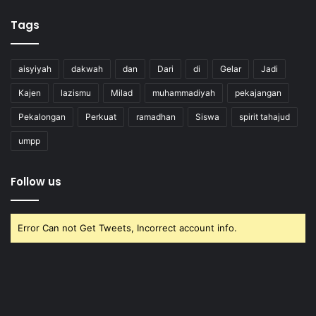
Tags
aisyiyah
dakwah
dan
Dari
di
Gelar
Jadi
Kajen
lazismu
Milad
muhammadiyah
pekajangan
Pekalongan
Perkuat
ramadhan
Siswa
spirit tahajud
umpp
Follow us
Error Can not Get Tweets, Incorrect account info.