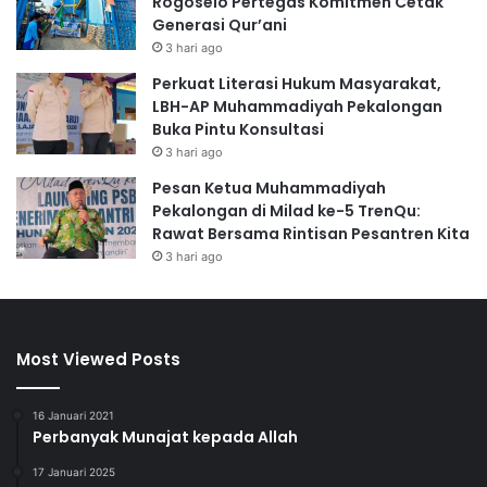
Rogoselo Pertegas Komitmen Cetak
Generasi Qur’ani
3 hari ago
Perkuat Literasi Hukum Masyarakat,
LBH-AP Muhammadiyah Pekalongan
Buka Pintu Konsultasi
3 hari ago
Pesan Ketua Muhammadiyah
Pekalongan di Milad ke-5 TrenQu:
Rawat Bersama Rintisan Pesantren Kita
3 hari ago
Most Viewed Posts
16 Januari 2021
Perbanyak Munajat kepada Allah
17 Januari 2025