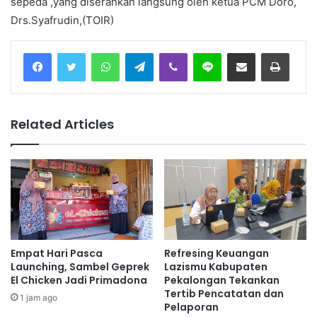
sepeda ,yang diserahkan langsung oleh ketua PCM Doro,
Drs.Syafrudin
,(TOIR)
Facebook
Twitter
WhatsApp
Telegram
Viber
Line
Share via Email
Print
Related Articles
Empat Hari Pasca
Refresing Keuangan
Launching, Sambel Geprek
Lazismu Kabupaten
El Chicken Jadi Primadona
Pekalongan Tekankan
Tertib Pencatatan dan
1 jam ago
Pelaporan