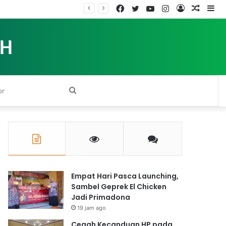
Facebook
Twitter
YouTube
Instagram
Log
Rando
Si
In
Article
Search
for
Empat Hari Pasca Launching,
Sambel Geprek El Chicken
Jadi Primadona
19 jam ago
Cegah Kecanduan HP pada