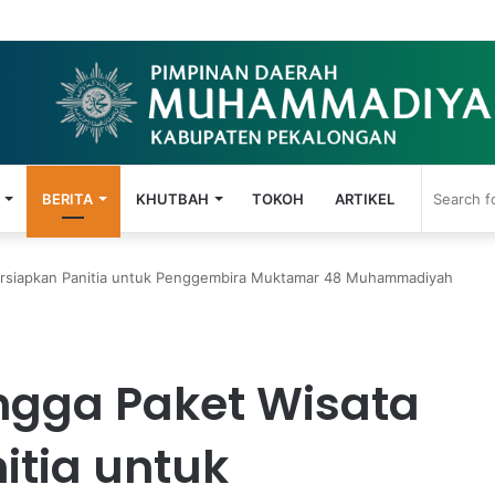
 Anak, MIM Kauman Wiradesa Gelar Seminar Parenting Digital
BERITA
KHUTBAH
TOKOH
ARTIKEL
persiapkan Panitia untuk Penggembira Muktamar 48 Muhammadiyah
ngga Paket Wisata
itia untuk