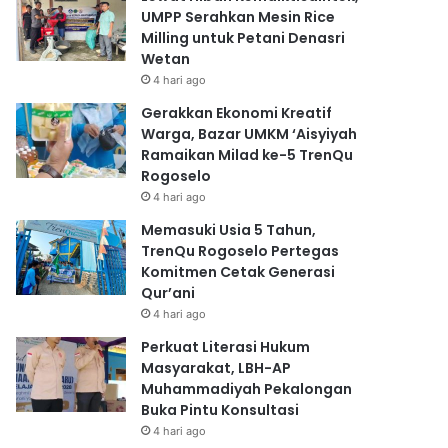
UMPP Serahkan Mesin Rice
Milling untuk Petani Denasri
Wetan
4 hari ago
Gerakkan Ekonomi Kreatif
Warga, Bazar UMKM ‘Aisyiyah
Ramaikan Milad ke-5 TrenQu
Rogoselo
4 hari ago
Memasuki Usia 5 Tahun,
TrenQu Rogoselo Pertegas
Komitmen Cetak Generasi
Qur’ani
4 hari ago
Perkuat Literasi Hukum
Masyarakat, LBH-AP
Muhammadiyah Pekalongan
Buka Pintu Konsultasi
4 hari ago