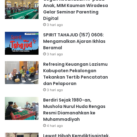
Anak, MIM Kauman Wiradesa
Gelar Seminar Parenting
Digital
3 hari ago
SPIRIT TAHAJUD (157) 0606:
Mengamalkan Ajaran Ikhlas
Beramal
3 hari ago
Refresing Keuangan Lazismu
Kabupaten Pekalongan
Tekankan Tertib Pencatatan
dan Pelaporan
3 hari ago
Berdiri Sejak 1980-an,
Mushola Nurul Huda Rengas
Resmi Diamanahkan ke
Muhammadiyah
4 hari ago
Lewat Hibah Kemdiktisaintek,