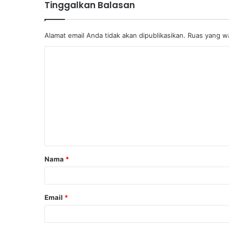
Tinggalkan Balasan
Alamat email Anda tidak akan dipublikasikan.
Ruas yang wa
K
o
m
e
n
t
a
Nama
*
r
*
Email
*