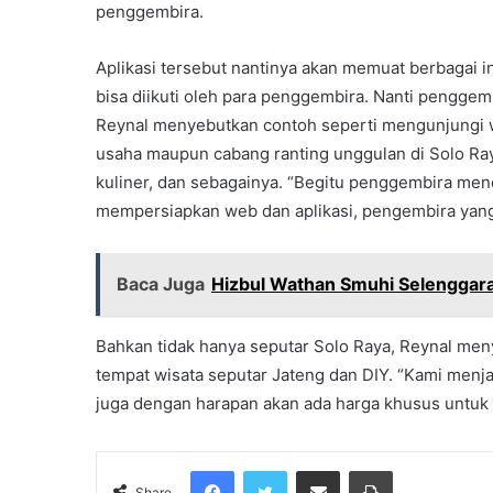
penggembira.
Aplikasi tersebut nantinya akan memuat berbagai 
bisa diikuti oleh para penggembira. Nanti pengge
Reynal menyebutkan contoh seperti mengunjungi w
usaha maupun cabang ranting unggulan di Solo Raya
kuliner, dan sebagainya. “Begitu penggembira mend
mempersiapkan web dan aplikasi, pengembira yang s
Baca Juga
Hizbul Wathan Smuhi Selenggara
Bahkan tidak hanya seputar Solo Raya, Reynal me
tempat wisata seputar Jateng dan DIY. “Kami menja
juga dengan harapan akan ada harga khusus untuk 
Facebook
Twitter
Share via Email
Print
Share