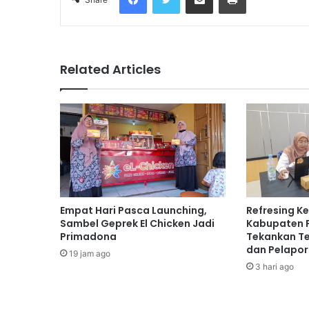
Related Articles
Empat Hari Pasca Launching,
Refresing K
Sambel Geprek El Chicken Jadi
Kabupaten 
Primadona
Tekankan Te
dan Pelapo
19 jam ago
3 hari ago