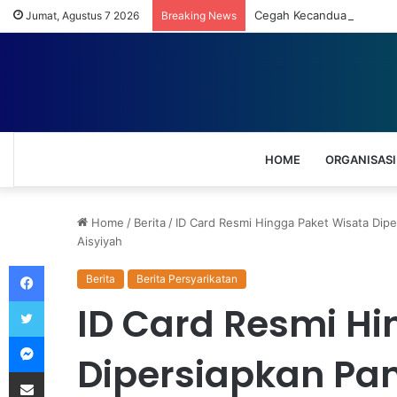
Cegah Kecanduan HP pada
Jumat, Agustus 7 2026
Breaking News
HOME
ORGANISASI
Home
/
Berita
/
ID Card Resmi Hingga Paket Wisata Di
Aisyiyah
Facebook
Berita
Berita Persyarikatan
Twitter
ID Card Resmi Hi
Messenger
Dipersiapkan Pan
Share via Email