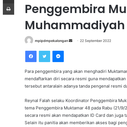
Penggembira Mu
Print
Muhammadiyah 
mpipdmpekalongan
S
22 September 2022
e
Facebook
Twitter
Messenger
n
d
a
Para penggembira yang akan menghadiri Muktamar
n
mendaftarkan diri secara resmi guna mendapatkan be
e
tersebut antaralain adanya tanda pengenal resmi da
m
a
Reynal Falah selaku Koordinator Penggembira Muk
i
tema Penggembira Muktamar 48 pada Rabu (21/9/2
l
secara resmi akan mendapatkan ID Card dan juga t
Selain itu panitia akan memberikan akses bagi pen