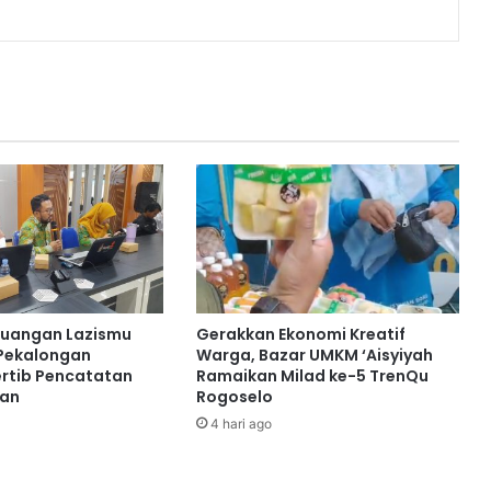
euangan Lazismu
Gerakkan Ekonomi Kreatif
Pekalongan
Warga, Bazar UMKM ‘Aisyiyah
rtib Pencatatan
Ramaikan Milad ke-5 TrenQu
ran
Rogoselo
4 hari ago