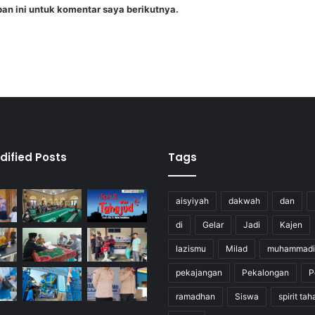
an ini untuk komentar saya berikutnya.
dified Posts
Tags
aisyiyah
dakwah
dan
di
Gelar
Jadi
Kajen
lazismu
Milad
muhammadi
pekajangan
Pekalongan
P
ramadhan
Siswa
spirit tah