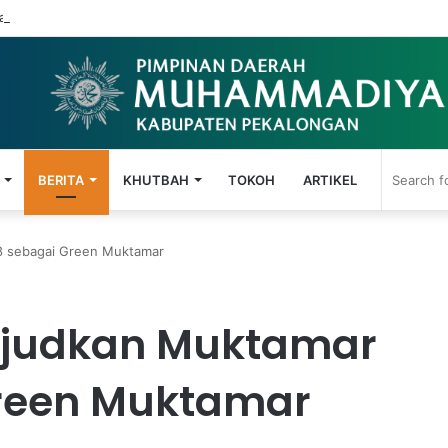
 Anak, MIM Kauman Wiradesa Gelar Seminar Parenting Digital
BERITA
KHUTBAH
TOKOH
ARTIKEL
8 sebagai Green Muktamar
ujudkan Muktamar
reen Muktamar