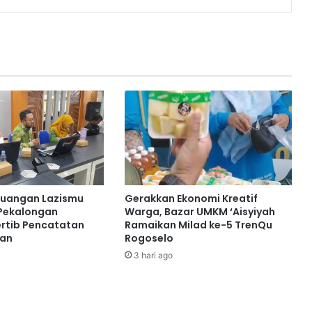
euangan Lazismu
Gerakkan Ekonomi Kreatif
Pekalongan
Warga, Bazar UMKM ‘Aisyiyah
rtib Pencatatan
Ramaikan Milad ke-5 TrenQu
ran
Rogoselo
3 hari ago