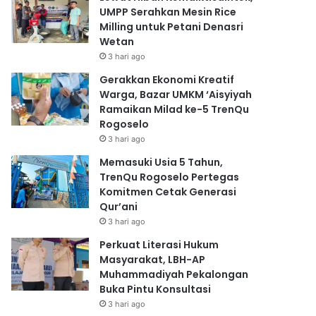
UMPP Serahkan Mesin Rice
Milling untuk Petani Denasri
Wetan
3 hari ago
Gerakkan Ekonomi Kreatif
Warga, Bazar UMKM ‘Aisyiyah
Ramaikan Milad ke-5 TrenQu
Rogoselo
3 hari ago
Memasuki Usia 5 Tahun,
TrenQu Rogoselo Pertegas
Komitmen Cetak Generasi
Qur’ani
3 hari ago
Perkuat Literasi Hukum
Masyarakat, LBH-AP
Muhammadiyah Pekalongan
Buka Pintu Konsultasi
3 hari ago