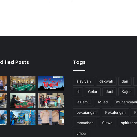
dified Posts
Tags
aisyiyah
dakwah
dan
di
Gelar
Jadi
Kajen
lazismu
Milad
muhammadi
pekajangan
Pekalongan
P
ramadhan
Siswa
spirit tah
umpp