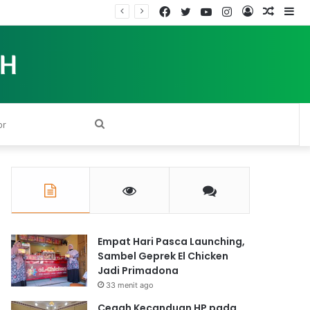
Facebook
Twitter
YouTube
Instagram
Log
Rando
Si
In
Article
Search
for
Empat Hari Pasca Launching,
Sambel Geprek El Chicken
Jadi Primadona
33 menit ago
Cegah Kecanduan HP pada