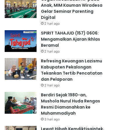
Anak, MIM Kauman Wiradesa
Gelar Seminar Parenting
Digital
2 hari ago
SPIRIT TAHAJUD (157) 0606:
Mengamalkan Ajaran Ikhlas
Beramal
2 hari ago
Refresing Keuangan Lazismu
Kabupaten Pekalongan
Tekankan Tertib Pencatatan
dan Pelaporan
2 hari ago
Berdiri Sejak 1980-an,
Mushola Nurul Huda Rengas
Resmi Diamanahkan ke
Muhammadiyah
3 hari ago
Lewat Hibah Kemdiktisaintek,