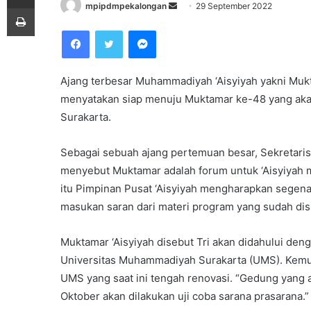
mpipdmpekalongan
S
29 September 2022
Print
e
Facebook
Twitter
Messenger
n
d
a
Ajang terbesar Muhammadiyah ‘Aisyiyah yakni Mukt
n
menyatakan siap menuju Muktamar ke-48 yang ak
e
Surakarta.
m
a
Sebagai sebuah ajang pertemuan besar, Sekretaris 
i
menyebut Muktamar adalah forum untuk ‘Aisyiyah 
l
itu Pimpinan Pusat ‘Aisyiyah mengharapkan sege
masukan saran dari materi program yang sudah disia
Muktamar ‘Aisyiyah disebut Tri akan didahului den
Universitas Muhammadiyah Surakarta (UMS). Kemu
UMS yang saat ini tengah renovasi. “Gedung yang ak
Oktober akan dilakukan uji coba sarana prasarana.”