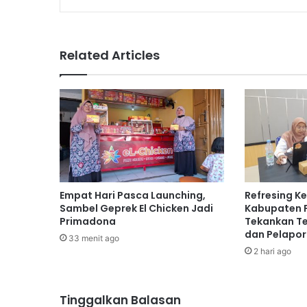
Related Articles
Empat Hari Pasca Launching,
Refresing K
Sambel Geprek El Chicken Jadi
Kabupaten 
Primadona
Tekankan Te
dan Pelapo
33 menit ago
2 hari ago
Tinggalkan Balasan