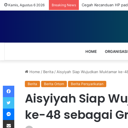
Cegah Kecanduan HP pada
Kamis, Agustus 6 2026
Breaking News
HOME
ORGANISASI
Home
/
Berita
/
Aisyiyah Siap Wujudkan Muktamar ke-4
Berita
Berita Ortom
Berita Persyarikatan
Facebook
Aisyiyah Siap W
Twitter
Messenger
ke-48 sebagai G
Share via Email