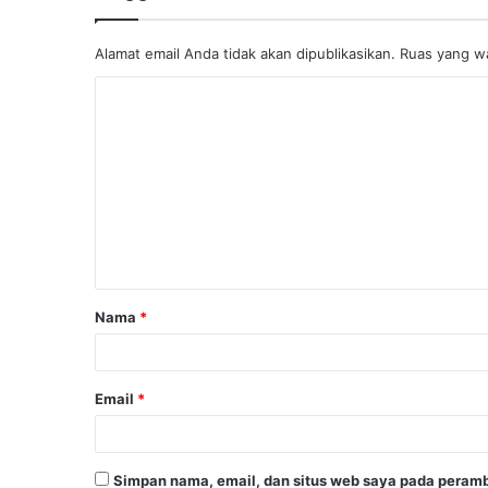
Alamat email Anda tidak akan dipublikasikan.
Ruas yang wa
K
o
m
e
n
t
a
Nama
*
r
*
Email
*
Simpan nama, email, dan situs web saya pada peramb