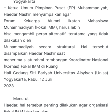
Yogyakarta
e
– Ketua Umum Pimpinan Pusat (PP) Muhammadiyah,
m
Haedar Nashir, menyampaikan agar
a
Forum Keluarga Alumni Ikatan Mahasiswa
i
Muhammadiyah (Fokal IMM), harus lebih
l
bisa mengambil peran alternatif, terutama yang tidak
dilakukan oleh
Muhammadiyah secara struktural. Hal tersebut
disampaikan Haedar Nashir saat
menerima silaturahmi rombongan Koordinator Nasional
(Kornas) Fokal IMM di Ruang
Hall Gedung Siti Bariyah Universitas Aisyiyah (Unisa)
Yogyakarta, Rabu, 12 Juli
2023.
Menurut
Haedar, hal tersebut penting dilakukan agar organisasi
Fokal IMM bisa berjalan