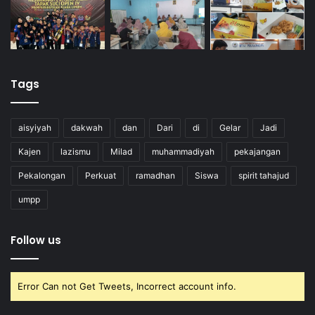
Tags
aisyiyah
dakwah
dan
Dari
di
Gelar
Jadi
Kajen
lazismu
Milad
muhammadiyah
pekajangan
Pekalongan
Perkuat
ramadhan
Siswa
spirit tahajud
umpp
Follow us
Error Can not Get Tweets, Incorrect account info.