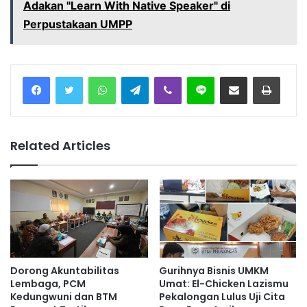
Adakan "Learn With Native Speaker" di
Perpustakaan UMPP
Facebook
Twitter
WhatsApp
Telegram
Viber
Line
Share via Email
Print
Related Articles
Dorong Akuntabilitas
Gurihnya Bisnis UMKM
Lembaga, PCM
Umat: El-Chicken Lazismu
Kedungwuni dan BTM
Pekalongan Lulus Uji Cita