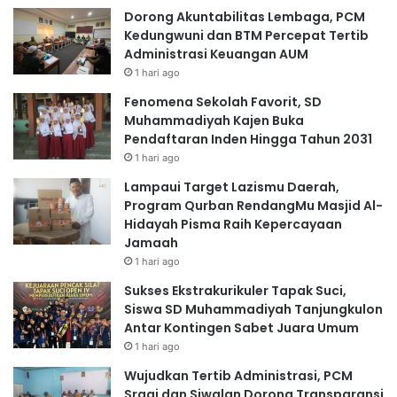
Dorong Akuntabilitas Lembaga, PCM
Kedungwuni dan BTM Percepat Tertib
Administrasi Keuangan AUM
1 hari ago
Fenomena Sekolah Favorit, SD
Muhammadiyah Kajen Buka
Pendaftaran Inden Hingga Tahun 2031
1 hari ago
Lampaui Target Lazismu Daerah,
Program Qurban RendangMu Masjid Al-
Hidayah Pisma Raih Kepercayaan
Jamaah
1 hari ago
Sukses Ekstrakurikuler Tapak Suci,
Siswa SD Muhammadiyah Tanjungkulon
Antar Kontingen Sabet Juara Umum
1 hari ago
Wujudkan Tertib Administrasi, PCM
Sragi dan Siwalan Dorong Transparansi