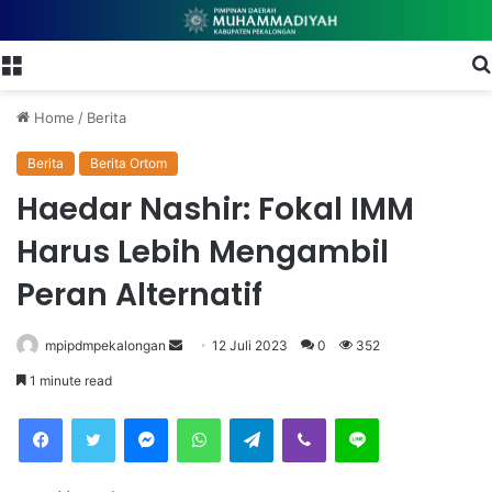
Menu
Home
/
Berita
Berita
Berita Ortom
Haedar Nashir: Fokal IMM
Harus Lebih Mengambil
Peran Alternatif
mpipdmpekalongan
S
12 Juli 2023
0
352
e
1 minute read
n
Facebook
Twitter
Messenger
WhatsApp
Telegram
Viber
Line
d
a
n