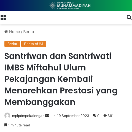
Menu
Home
/
Berita
Berita
Berita AUM
Santriwan dan Santriwati
IMBS Miftahul Ulum
Pekajangan Kembali
Menorehkan Prestasi yang
Membanggakan
mpipdmpekalongan
S
19 September 2023
0
381
e
1 minute read
n