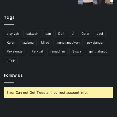
Tags
aisyiyah
dakwah
dan
Dari
di
Gelar
Jadi
Kajen
lazismu
Milad
muhammadiyah
pekajangan
Pekalongan
Perkuat
ramadhan
Siswa
spirit tahajud
umpp
Follow us
Error Can not Get Tweets, Incorrect account info.