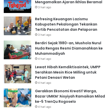
Mengamalkan Ajaran Ikhlas Beramal
3 hari ago
Refresing Keuangan Lazismu
Kabupaten Pekalongan Tekankan
Tertib Pencatatan dan Pelaporan
3 hari ago
Berdiri Sejak 1980-an, Mushola Nurul
Huda Rengas Resmi Diamanahkan ke
Muhammadiyah
4 hari ago
Lewat Hibah Kemdiktisaintek, UMPP
Serahkan Mesin Rice Milling untuk
Petani Denasri Wetan
4 hari ago
Gerakkan Ekonomi Kreatif Warga,
Bazar UMKM ‘Aisyiyah Ramaikan Milad
ke-5 TrenQu Rogoselo
4 hari ago