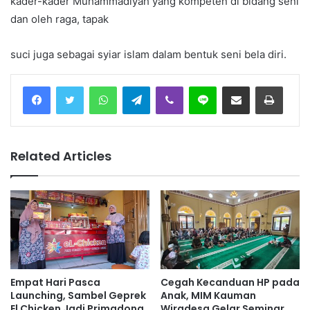
kader-kader Muhammadiyah yang kompeten di bidang seni
dan oleh raga, tapak
suci juga sebagai syiar islam dalam bentuk seni bela diri.
Facebook
Twitter
WhatsApp
Telegram
Viber
Line
Share via Email
Print
Related Articles
Empat Hari Pasca
Cegah Kecanduan HP pada
Launching, Sambel Geprek
Anak, MIM Kauman
El Chicken Jadi Primadona
Wiradesa Gelar Seminar