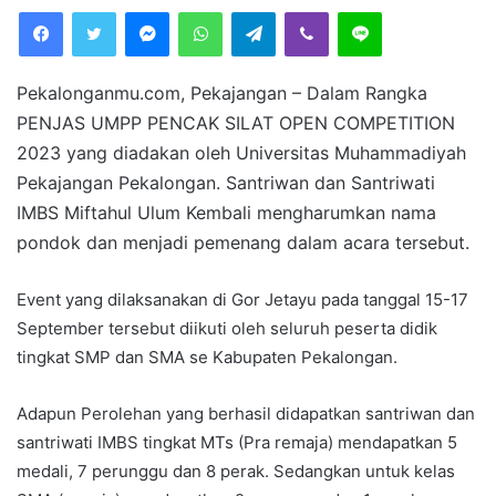
Facebook
Twitter
Messenger
WhatsApp
Telegram
Viber
Line
d
a
n
Pekalonganmu.com, Pekajangan – Dalam Rangka
e
PENJAS UMPP PENCAK SILAT OPEN COMPETITION
m
2023 yang diadakan oleh Universitas Muhammadiyah
a
i
Pekajangan Pekalongan. Santriwan dan Santriwati
l
IMBS Miftahul Ulum Kembali mengharumkan nama
pondok dan menjadi pemenang dalam acara tersebut.
Event yang dilaksanakan di Gor Jetayu pada tanggal 15-17
September tersebut diikuti oleh seluruh peserta didik
tingkat SMP dan SMA se Kabupaten Pekalongan.
Adapun Perolehan yang berhasil didapatkan santriwan dan
santriwati IMBS tingkat MTs (Pra remaja) mendapatkan 5
medali, 7 perunggu dan 8 perak. Sedangkan untuk kelas