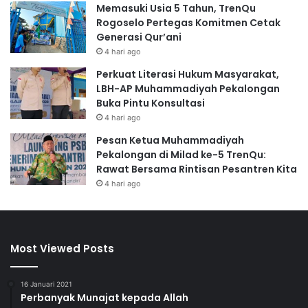
Memasuki Usia 5 Tahun, TrenQu
Rogoselo Pertegas Komitmen Cetak
Generasi Qur’ani
4 hari ago
Perkuat Literasi Hukum Masyarakat,
LBH-AP Muhammadiyah Pekalongan
Buka Pintu Konsultasi
4 hari ago
Pesan Ketua Muhammadiyah
Pekalongan di Milad ke-5 TrenQu:
Rawat Bersama Rintisan Pesantren Kita
4 hari ago
Most Viewed Posts
16 Januari 2021
Perbanyak Munajat kepada Allah