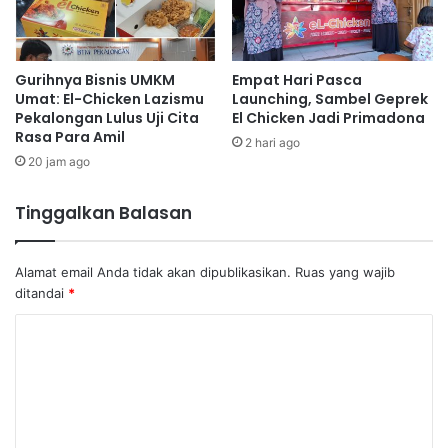
Gurihnya Bisnis UMKM
Empat Hari Pasca
Umat: El-Chicken Lazismu
Launching, Sambel Geprek
Pekalongan Lulus Uji Cita
El Chicken Jadi Primadona
Rasa Para Amil
2 hari ago
20 jam ago
Tinggalkan Balasan
Alamat email Anda tidak akan dipublikasikan.
Ruas yang wajib
ditandai
*
K
o
m
e