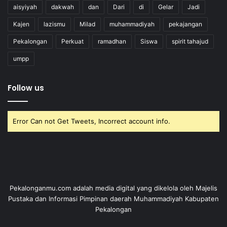
aisyiyah
dakwah
dan
Dari
di
Gelar
Jadi
Kajen
lazismu
Milad
muhammadiyah
pekajangan
Pekalongan
Perkuat
ramadhan
Siswa
spirit tahajud
umpp
Follow us
Error Can not Get Tweets, Incorrect account info.
Pekalonganmu.com adalah media digital yang dikelola oleh Majelis
Pustaka dan Informasi Pimpinan daerah Muhammadiyah Kabupaten
Pekalongan