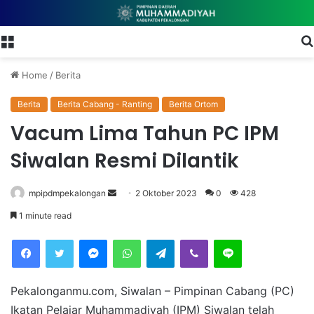
Menu
Home
/
Berita
Berita
Berita Cabang - Ranting
Berita Ortom
Vacum Lima Tahun PC IPM
Siwalan Resmi Dilantik
mpipdmpekalongan
S
2 Oktober 2023
0
428
e
1 minute read
n
Facebook
Twitter
Messenger
WhatsApp
Telegram
Viber
Line
d
a
n
Pekalonganmu.com, Siwalan – Pimpinan Cabang (PC)
e
Ikatan Pelajar Muhammadiyah (IPM) Siwalan telah
m