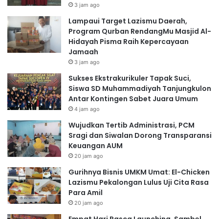
3 jam ago
Lampaui Target Lazismu Daerah,
Program Qurban RendangMu Masjid Al-
Hidayah Pisma Raih Kepercayaan
Jamaah
3 jam ago
Sukses Ekstrakurikuler Tapak Suci,
Siswa SD Muhammadiyah Tanjungkulon
Antar Kontingen Sabet Juara Umum
4 jam ago
Wujudkan Tertib Administrasi, PCM
Sragi dan Siwalan Dorong Transparansi
Keuangan AUM
20 jam ago
Gurihnya Bisnis UMKM Umat: El-Chicken
Lazismu Pekalongan Lulus Uji Cita Rasa
Para Amil
20 jam ago