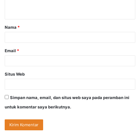
n
t
a
Nama
*
r
*
Email
*
Situs Web
Simpan nama, email, dan situs web saya pada peramban ini
untuk komentar saya berikutnya.