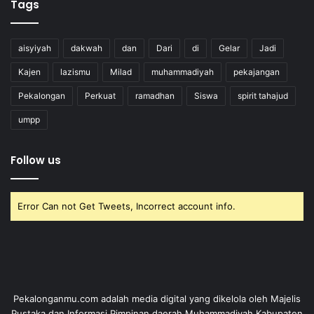
Tags
aisyiyah
dakwah
dan
Dari
di
Gelar
Jadi
Kajen
lazismu
Milad
muhammadiyah
pekajangan
Pekalongan
Perkuat
ramadhan
Siswa
spirit tahajud
umpp
Follow us
Error Can not Get Tweets, Incorrect account info.
Pekalonganmu.com adalah media digital yang dikelola oleh Majelis
Pustaka dan Informasi Pimpinan daerah Muhammadiyah Kabupaten