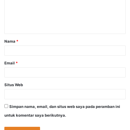
e
n
t
a
Nama
*
r
*
Email
*
Situs Web
Simpan nama, email, dan situs web saya pada peramban ini
untuk komentar saya berikutnya.