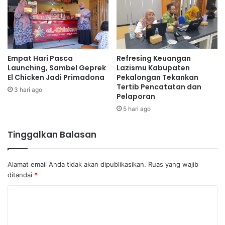
Empat Hari Pasca
Refresing Keuangan
Launching, Sambel Geprek
Lazismu Kabupaten
El Chicken Jadi Primadona
Pekalongan Tekankan
Tertib Pencatatan dan
3 hari ago
Pelaporan
5 hari ago
Tinggalkan Balasan
Alamat email Anda tidak akan dipublikasikan.
Ruas yang wajib
ditandai
*
K
o
m