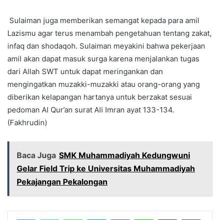
Sulaiman juga memberikan semangat kepada para amil
Lazismu agar terus menambah pengetahuan tentang zakat,
infaq dan shodaqoh. Sulaiman meyakini bahwa pekerjaan
amil akan dapat masuk surga karena menjalankan tugas
dari Allah SWT untuk dapat meringankan dan
mengingatkan muzakki-muzakki atau orang-orang yang
diberikan kelapangan hartanya untuk berzakat sesuai
pedoman Al Qur’an surat Ali Imran ayat 133-134.
(Fakhrudin)
Baca Juga
SMK Muhammadiyah Kedungwuni
Gelar Field Trip ke Universitas Muhammadiyah
Pekajangan Pekalongan
Facebook
Twitter
WhatsApp
Telegram
Viber
Line
Share via Email
Print