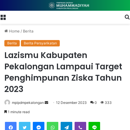
Menu
Home
/
Berita
Berita
Berita Persyarikatan
Lazismu Kabupaten
Pekalongan Lampaui Target
Penghimpunan Ziska Tahun
2023
mpipdmpekalongan
S
12 Desember 2023
0
333
e
1 minute read
n
Facebook
Twitter
Messenger
WhatsApp
Telegram
Viber
Line
d