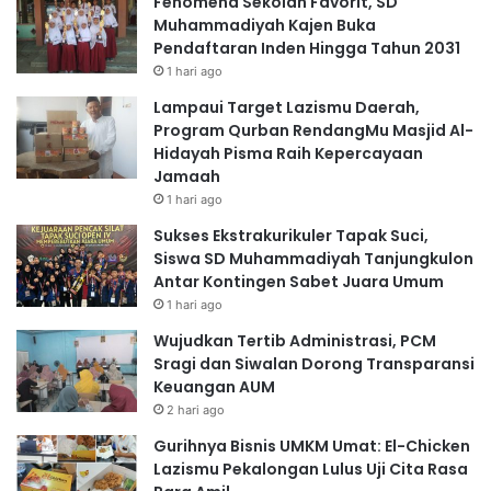
Fenomena Sekolah Favorit, SD
Muhammadiyah Kajen Buka
Pendaftaran Inden Hingga Tahun 2031
1 hari ago
Lampaui Target Lazismu Daerah,
Program Qurban RendangMu Masjid Al-
Hidayah Pisma Raih Kepercayaan
Jamaah
1 hari ago
Sukses Ekstrakurikuler Tapak Suci,
Siswa SD Muhammadiyah Tanjungkulon
Antar Kontingen Sabet Juara Umum
1 hari ago
Wujudkan Tertib Administrasi, PCM
Sragi dan Siwalan Dorong Transparansi
Keuangan AUM
2 hari ago
Gurihnya Bisnis UMKM Umat: El-Chicken
Lazismu Pekalongan Lulus Uji Cita Rasa