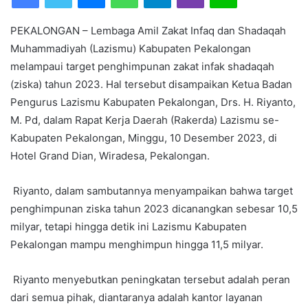
a
n
PEKALONGAN – Lembaga Amil Zakat Infaq dan Shadaqah
e
Muhammadiyah (Lazismu) Kabupaten Pekalongan
m
melampaui target penghimpunan zakat infak shadaqah
a
(ziska) tahun 2023. Hal tersebut disampaikan Ketua Badan
i
l
Pengurus Lazismu Kabupaten Pekalongan, Drs. H. Riyanto,
M. Pd, dalam Rapat Kerja Daerah (Rakerda) Lazismu se-
Kabupaten Pekalongan, Minggu, 10 Desember 2023, di
Hotel Grand Dian, Wiradesa, Pekalongan.
Riyanto, dalam sambutannya menyampaikan bahwa target
penghimpunan ziska tahun 2023 dicanangkan sebesar 10,5
milyar, tetapi hingga detik ini Lazismu Kabupaten
Pekalongan mampu menghimpun hingga 11,5 milyar.
Riyanto menyebutkan peningkatan tersebut adalah peran
dari semua pihak, diantaranya adalah kantor layanan