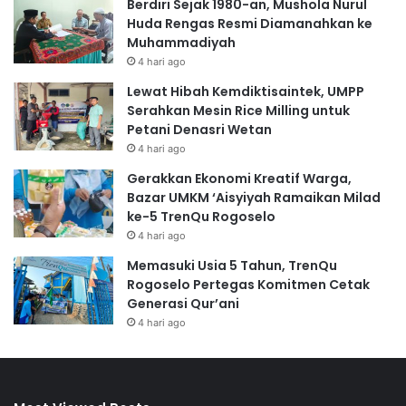
Berdiri Sejak 1980-an, Mushola Nurul
Huda Rengas Resmi Diamanahkan ke
Muhammadiyah
4 hari ago
Lewat Hibah Kemdiktisaintek, UMPP
Serahkan Mesin Rice Milling untuk
Petani Denasri Wetan
4 hari ago
Gerakkan Ekonomi Kreatif Warga,
Bazar UMKM ‘Aisyiyah Ramaikan Milad
ke-5 TrenQu Rogoselo
4 hari ago
Memasuki Usia 5 Tahun, TrenQu
Rogoselo Pertegas Komitmen Cetak
Generasi Qur’ani
4 hari ago