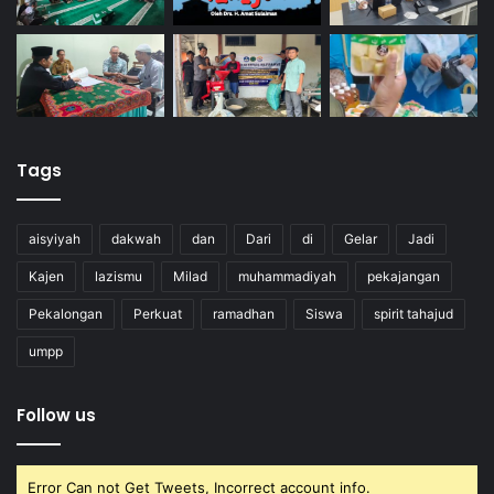
Tags
aisyiyah
dakwah
dan
Dari
di
Gelar
Jadi
Kajen
lazismu
Milad
muhammadiyah
pekajangan
Pekalongan
Perkuat
ramadhan
Siswa
spirit tahajud
umpp
Follow us
Error Can not Get Tweets, Incorrect account info.