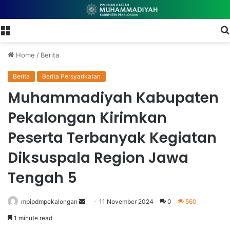
Menu
Home
/
Berita
Berita
Berita Persyarikatan
Muhammadiyah Kabupaten
Pekalongan Kirimkan
Peserta Terbanyak Kegiatan
Diksuspala Region Jawa
Tengah 5
mpipdmpekalongan
S
11 November 2024
0
560
e
1 minute read
n