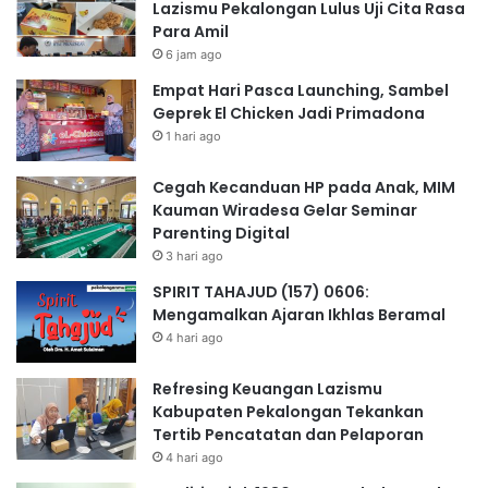
Lazismu Pekalongan Lulus Uji Cita Rasa
Para Amil
6 jam ago
Empat Hari Pasca Launching, Sambel
Geprek El Chicken Jadi Primadona
1 hari ago
Cegah Kecanduan HP pada Anak, MIM
Kauman Wiradesa Gelar Seminar
Parenting Digital
3 hari ago
SPIRIT TAHAJUD (157) 0606:
Mengamalkan Ajaran Ikhlas Beramal
4 hari ago
Refresing Keuangan Lazismu
Kabupaten Pekalongan Tekankan
Tertib Pencatatan dan Pelaporan
4 hari ago