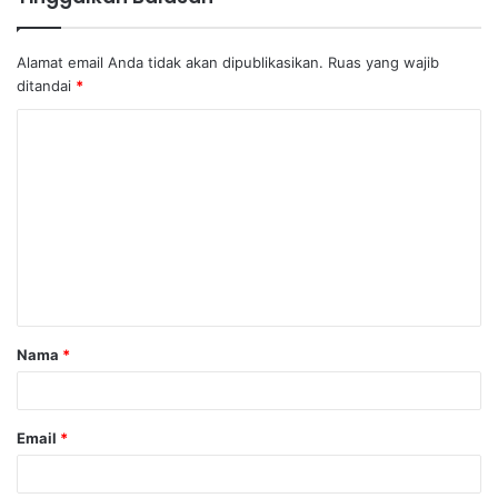
Alamat email Anda tidak akan dipublikasikan.
Ruas yang wajib
ditandai
*
K
o
m
e
n
t
a
Nama
*
r
*
Email
*