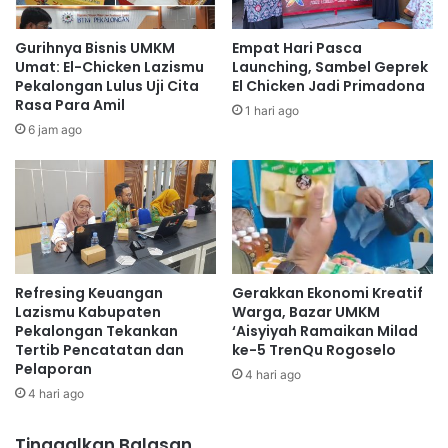
Gurihnya Bisnis UMKM
Empat Hari Pasca
Umat: El-Chicken Lazismu
Launching, Sambel Geprek
Pekalongan Lulus Uji Cita
El Chicken Jadi Primadona
Rasa Para Amil
1 hari ago
6 jam ago
Refresing Keuangan
Gerakkan Ekonomi Kreatif
Lazismu Kabupaten
Warga, Bazar UMKM
Pekalongan Tekankan
‘Aisyiyah Ramaikan Milad
Tertib Pencatatan dan
ke-5 TrenQu Rogoselo
Pelaporan
4 hari ago
4 hari ago
Tinggalkan Balasan