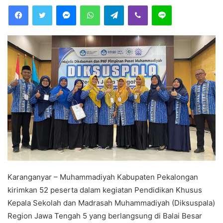
Facebook
Twitter
Messenger
WhatsApp
Telegram
Viber
Line
d
a
n
e
m
a
i
l
Karanganyar – Muhammadiyah Kabupaten Pekalongan
kirimkan 52 peserta dalam kegiatan Pendidikan Khusus
Kepala Sekolah dan Madrasah Muhammadiyah (Diksuspala)
Region Jawa Tengah 5 yang berlangsung di Balai Besar