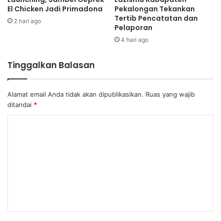
El Chicken Jadi Primadona
Pekalongan Tekankan
Tertib Pencatatan dan
2 hari ago
Pelaporan
4 hari ago
Tinggalkan Balasan
Alamat email Anda tidak akan dipublikasikan.
Ruas yang wajib
ditandai
*
K
o
m
e
n
t
a