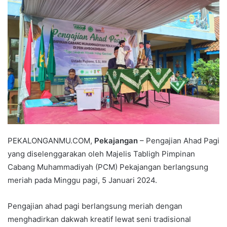
e
m
a
i
l
PEKALONGANMU.COM,
Pekajangan
– Pengajian Ahad Pagi
yang diselenggarakan oleh Majelis Tabligh Pimpinan
Cabang Muhammadiyah (PCM) Pekajangan berlangsung
meriah pada Minggu pagi, 5 Januari 2024.
Pengajian ahad pagi berlangsung meriah dengan
menghadirkan dakwah kreatif lewat seni tradisional