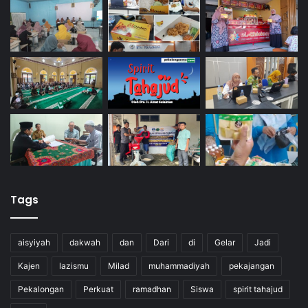
Tags
aisyiyah
dakwah
dan
Dari
di
Gelar
Jadi
Kajen
lazismu
Milad
muhammadiyah
pekajangan
Pekalongan
Perkuat
ramadhan
Siswa
spirit tahajud