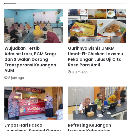
Wujudkan Tertib
Gurihnya Bisnis UMKM
Administrasi, PCM Sragi
Umat: El-Chicken Lazismu
dan Siwalan Dorong
Pekalongan Lulus Uji Cita
Transparansi Keuangan
Rasa Para Amil
AUM
8 jam ago
8 jam ago
Empat Hari Pasca
Refresing Keuangan
Launching, Sambel Geprek
Lazismu Kabupaten