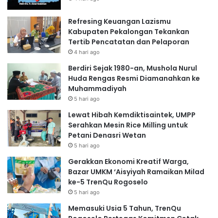
Refresing Keuangan Lazismu
Kabupaten Pekalongan Tekankan
Tertib Pencatatan dan Pelaporan
4 hari ago
Berdiri Sejak 1980-an, Mushola Nurul
Huda Rengas Resmi Diamanahkan ke
Muhammadiyah
5 hari ago
Lewat Hibah Kemdiktisaintek, UMPP
Serahkan Mesin Rice Milling untuk
Petani Denasri Wetan
5 hari ago
Gerakkan Ekonomi Kreatif Warga,
Bazar UMKM ‘Aisyiyah Ramaikan Milad
ke-5 TrenQu Rogoselo
5 hari ago
Memasuki Usia 5 Tahun, TrenQu