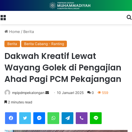
Menu
Home
/
Berita
Berita
Berita Cabang - Ranting
Dakwah Kreatif Lewat
Wayang Golek di Pengajian
Ahad Pagi PCM Pekajangan
mpipdmpekalongan
S
10 Januari 2025
0
559
e
2 minutes read
n
Facebook
Twitter
Messenger
WhatsApp
Telegram
Viber
Line
d
a
n