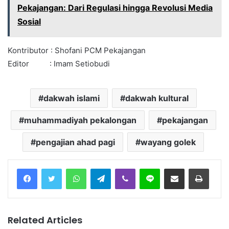
Pekajangan: Dari Regulasi hingga Revolusi Media
Sosial
Kontributor : Shofani PCM Pekajangan
Editor : Imam Setiobudi
dakwah islami
dakwah kultural
muhammadiyah pekalongan
pekajangan
pengajian ahad pagi
wayang golek
Facebook
Twitter
WhatsApp
Telegram
Viber
Line
Share via Email
Print
Related Articles