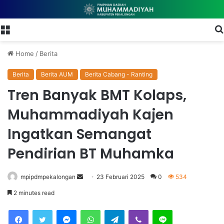
Menu
Home
/
Berita
Berita
Berita AUM
Berita Cabang - Ranting
Tren Banyak BMT Kolaps,
Muhammadiyah Kajen
Ingatkan Semangat
Pendirian BT Muhamka
mpipdmpekalongan
S
23 Februari 2025
0
534
e
2 minutes read
n
Facebook
Twitter
Messenger
WhatsApp
Telegram
Viber
Line
d