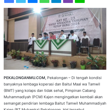
a
n
e
m
a
i
l
PEKALONGANMU.COM,
Pekalongan – Di tengah kondisi
banyaknya lembaga koperasi dan Baitul Maal wa Tamwil
(BMT) yang kolaps dan tidak sehat, Pimpinan Cabang
Muhammadiyah (PCM) Kajen mengingatkan kembali akan
semangat pendirian lembaga Baitut Tamwil Muhammadiyah
Kajen (BT Muhamka) Pekalongan. Hal tersebut