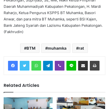
Pekalongan, Supriyadi, SE, MM, Wakil Ketua Pimpinan
Daerah Muhammadiyah Kabupaten Pekalongan, H. Mardi
Raharjo, Ketua Pengurus KSPPS BT Muhamka, Basori
Anwar, dan para mitra BT Muhamka, seperti BSI Kajen,
Bank Jateng Syariah dan Lazismu Kabupaten Pekalongan.
(Fakhrudin)
BTM
muhamka
rat
Facebook
Twitter
WhatsApp
Telegram
Viber
Line
Share via Email
Print
Related Articles