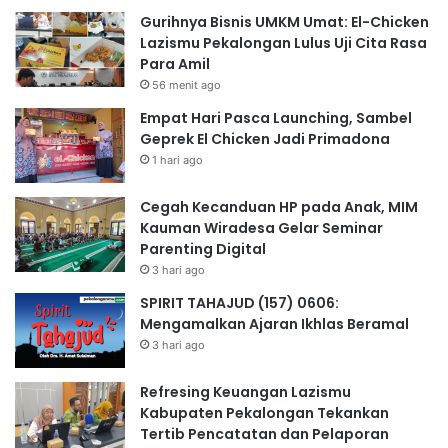
Gurihnya Bisnis UMKM Umat: El-Chicken
Lazismu Pekalongan Lulus Uji Cita Rasa
Para Amil
56 menit ago
Empat Hari Pasca Launching, Sambel
Geprek El Chicken Jadi Primadona
1 hari ago
Cegah Kecanduan HP pada Anak, MIM
Kauman Wiradesa Gelar Seminar
Parenting Digital
3 hari ago
SPIRIT TAHAJUD (157) 0606:
Mengamalkan Ajaran Ikhlas Beramal
3 hari ago
Refresing Keuangan Lazismu
Kabupaten Pekalongan Tekankan
Tertib Pencatatan dan Pelaporan