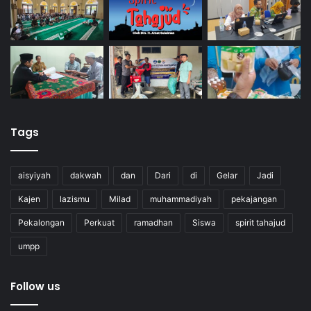
Tags
aisyiyah
dakwah
dan
Dari
di
Gelar
Jadi
Kajen
lazismu
Milad
muhammadiyah
pekajangan
Pekalongan
Perkuat
ramadhan
Siswa
spirit tahajud
umpp
Follow us