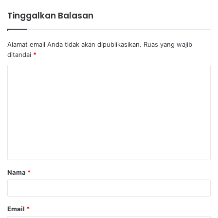
Tinggalkan Balasan
Alamat email Anda tidak akan dipublikasikan.
Ruas yang wajib
ditandai
*
K
o
m
e
n
t
a
Nama
*
r
*
Email
*