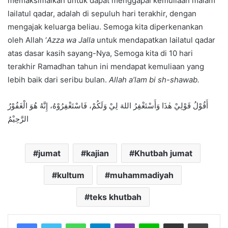
memaksimalkan untuk dapat menggapai kemuliaan malam
lailatul qadar, adalah di sepuluh hari terakhir, dengan
mengajak keluarga beliau. Semoga kita diperkenankan
oleh Allah ‘
Azza wa Jalla
untuk mendapatkan lailatul qadar
atas dasar kasih sayang-Nya, Semoga kita di 10 hari
terakhir Ramadhan tahun ini mendapat kemuliaan yang
lebih baik dari seribu bulan.
Allah a’lam bi sh-shawab.
أَقُوْلُ قَوْلِيْ هٰذَا وَأَسْتَغْفِرُ اللهَ لِيْ وَلَكُمْ، فَاسْتَغْفِرُوْهُ، إِنَّهُ هُوَ الْغَفُوْرُ
الرَّحِيْمُ
jumat
kajian
Khutbah jumat
kultum
muhammadiyah
teks khutbah
Facebook
Twitter
WhatsApp
Telegram
Viber
Line
Share via Email
Print