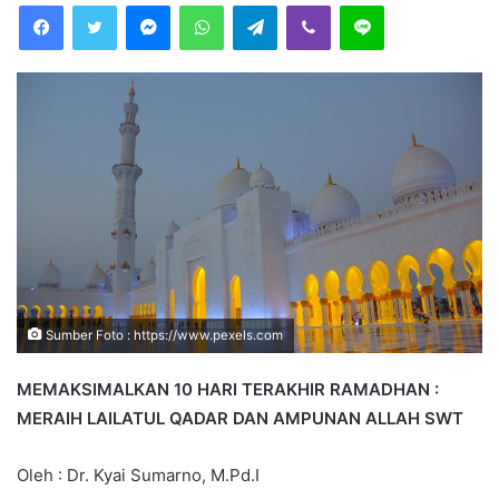
Facebook
Twitter
Messenger
WhatsApp
Telegram
Viber
Line
d
a
n
e
m
a
i
l
Sumber Foto : https://www.pexels.com
MEMAKSIMALKAN 10 HARI TERAKHIR RAMADHAN :
MERAIH LAILATUL QADAR DAN AMPUNAN ALLAH SWT
Oleh : Dr. Kyai Sumarno, M.Pd.I