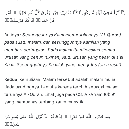
اِنَّآ اَنْزَلْنٰهُ فِيْ لَيْلَةٍ مُّبٰرَكَةٍ اِنَّا كُنَّا مُنْذِرِيْنَ فِيْهَا يُفْرَقُ كُلُّ اَمْرٍ حَكِيْمٍۙ اَمْرًا
مِّنْ عِنْدِنَاۗ اِنَّا كُنَّا مُرْسِلِيْنَۖ
Artinya :
Sesungguhnya Kami menurunkannya (Al-Quran)
pada suatu malam, dan sesungguhnya Kamilah yang
memberi peringatan. Pada malam itu dijelaskan semua
urusan yang penuh hikmah, yaitu urusan yang besar di sisi
Kami.
Sesungguhnya Kamilah yang mengutus (para rasul)
Kedua,
kemuliaan. Malam tersebut adalah malam mulia
tiada bandingnya. Ia mulia karena terpilih sebagai malam
turunnya Al-Quran. Lihat juga pada QS. Al-An’am (6): 91
yang membahas tentang kaum musyrik:
وَمَا قَدَرُوا اللّٰهَ حَقَّ قَدْرِهٖٓ اِذْ قَالُوْا مَآ اَنْزَلَ اللّٰهُ عَلٰى بَشَرٍ مِّنْ
شَيْءٍۗ