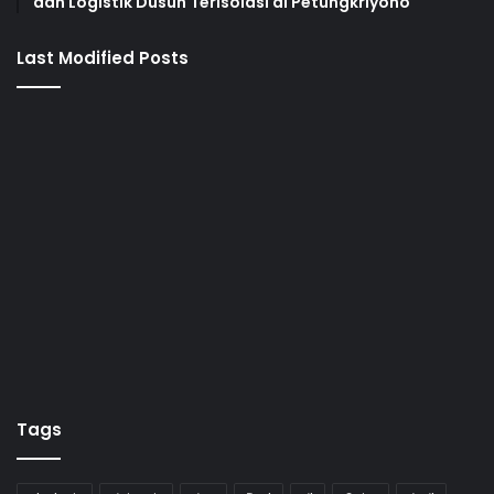
dan Logistik Dusun Terisolasi di Petungkriyono
Last Modified Posts
Tags