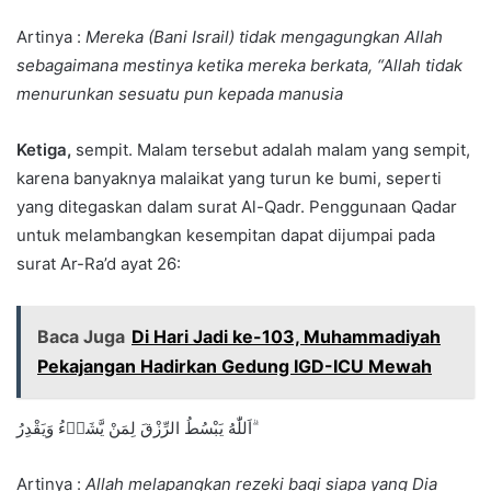
Artinya :
Mereka (Bani Israil) tidak mengagungkan Allah
sebagaimana mestinya ketika mereka berkata, “Allah tidak
menurunkan sesuatu pun kepada manusia
Ketiga,
sempit. Malam tersebut adalah malam yang sempit,
karena banyaknya malaikat yang turun ke bumi, seperti
yang ditegaskan dalam surat Al-Qadr. Penggunaan Qadar
untuk melambangkan kesempitan dapat dijumpai pada
surat Ar-Ra’d ayat 26:
Baca Juga
Di Hari Jadi ke-103, Muhammadiyah
Pekajangan Hadirkan Gedung IGD-ICU Mewah
اَللّٰهُ يَبْسُطُ الرِّزْقَ لِمَنْ يَّشَاۤءُ وَيَقْدِرُ ۗ
Artinya :
Allah melapangkan rezeki bagi siapa yang Dia