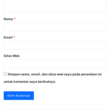
t
a
Nama
*
r
*
Email
*
Situs Web
Simpan nama, email, dan situs web saya pada peramban ini
untuk komentar saya berikutnya.