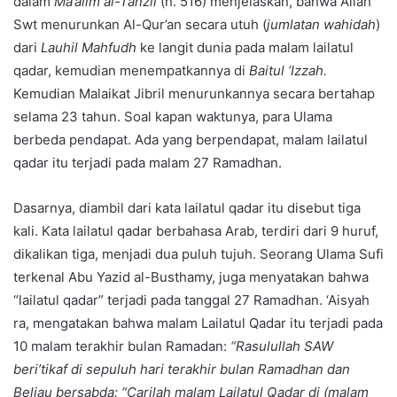
dalam
Ma’alim al-Tanzil
(h. 516) menjelaskan, bahwa Allah
Swt menurunkan Al-Qur’an secara utuh (
jumlatan wahidah
)
dari
Lauhil Mahfudh
ke langit dunia pada malam lailatul
qadar, kemudian menempatkannya di
Baitul ‘Izzah.
Kemudian Malaikat Jibril menurunkannya secara bertahap
selama 23 tahun. Soal kapan waktunya, para Ulama
berbeda pendapat. Ada yang berpendapat, malam lailatul
qadar itu terjadi pada malam 27 Ramadhan.
Dasarnya, diambil dari kata lailatul qadar itu disebut tiga
kali. Kata lailatul qadar berbahasa Arab, terdiri dari 9 huruf,
dikalikan tiga, menjadi dua puluh tujuh. Seorang Ulama Sufi
terkenal Abu Yazid al-Busthamy, juga menyatakan bahwa
“lailatul qadar” terjadi pada tanggal 27 Ramadhan. ‘Aisyah
ra, mengatakan bahwa malam Lailatul Qadar itu terjadi pada
10 malam terakhir bulan Ramadan:
“Rasulullah SAW
beri’tikaf di sepuluh hari terakhir bulan Ramadhan dan
Beliau bersabda: “Carilah malam Lailatul Qadar di (malam