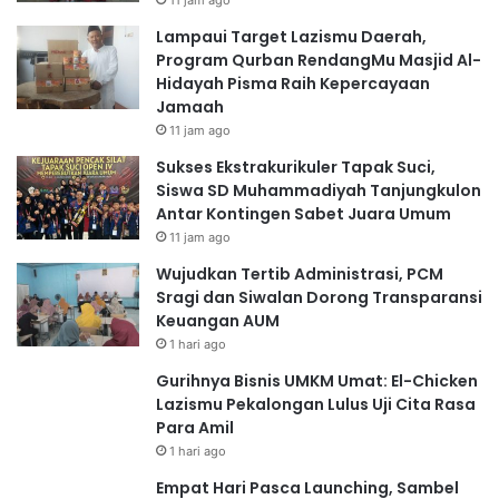
Lampaui Target Lazismu Daerah,
Program Qurban RendangMu Masjid Al-
Hidayah Pisma Raih Kepercayaan
Jamaah
11 jam ago
Sukses Ekstrakurikuler Tapak Suci,
Siswa SD Muhammadiyah Tanjungkulon
Antar Kontingen Sabet Juara Umum
11 jam ago
Wujudkan Tertib Administrasi, PCM
Sragi dan Siwalan Dorong Transparansi
Keuangan AUM
1 hari ago
Gurihnya Bisnis UMKM Umat: El-Chicken
Lazismu Pekalongan Lulus Uji Cita Rasa
Para Amil
1 hari ago
Empat Hari Pasca Launching, Sambel