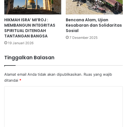
HIKMAH ISRA’ MI’ROJ :
Bencana Alam, Ujian
MEMBANGUN INTEGRITAS
Kesabaran dan Solidaritas
SPIRITUAL DITENGAH
Sosial
TANTANGAN BANGSA
7 Desember 2025
19 Januari 2026
Tinggalkan Balasan
Alamat email Anda tidak akan dipublikasikan.
Ruas yang wajib
ditandai
*
K
o
m
e
n