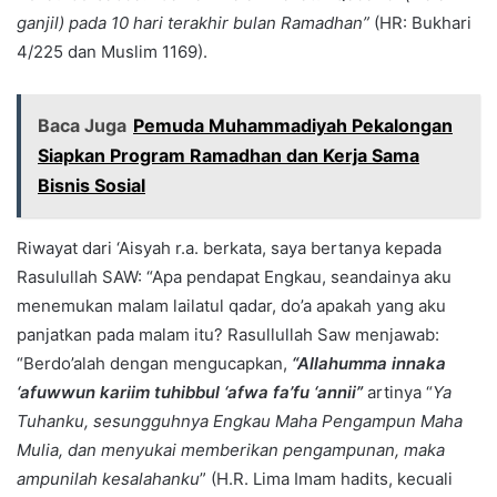
ganjil) pada 10 hari terakhir bulan Ramadhan”
(HR: Bukhari
4/225 dan Muslim 1169).
Baca Juga
Pemuda Muhammadiyah Pekalongan
Siapkan Program Ramadhan dan Kerja Sama
Bisnis Sosial
Riwayat dari ‘Aisyah r.a. berkata, saya bertanya kepada
Rasulullah SAW: “Apa pendapat Engkau, seandainya aku
menemukan malam lailatul qadar, do’a apakah yang aku
panjatkan pada malam itu? Rasullullah Saw menjawab:
“Berdo’alah dengan mengucapkan,
“Allahumma innaka
‘afuwwun kariim tuhibbul ‘afwa fa’fu ‘annii”
artinya “
Ya
Tuhanku, sesungguhnya Engkau Maha Pengampun Maha
Mulia, dan menyukai memberikan pengampunan, maka
ampunilah kesalahanku
” (H.R. Lima Imam hadits, kecuali