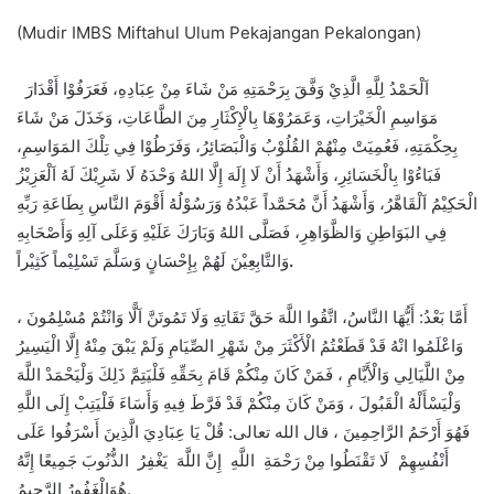
(Mudir IMBS Miftahul Ulum Pekajangan Pekalongan)
اَلْحَمْدُ لِلَّهِ الَّذِيْ وَفَّقَ بِرَحْمَتِهِ مَنْ شَاءَ مِنْ عِبَادِهِ، فَعَرَفُوْا أَقْدَارَ
مَوَاسِمِ الْخَيْرَاتِ، وَعَمَرُوْهَا بِالْإِكْثَارِ مِنَ الطَّاعَاتِ، وَخَذَلَ مَنْ شَاءَ
بِحِكْمَتِهِ، فَعُمِيَتْ مِنْهُمْ القُلُوْبُ وَالْبَصَائِرُ، وَفَرَطُوْا فِي تِلْكَ المَوَاسِمِ،
فَبَاءُوْا بِالْخَسَائِرِ، وَأَشْهَدُ أَنْ لَا إِلَهَ إِلَّا اللهُ وَحْدَهُ لَا شَرِيْكَ لَهُ اَلْعَزِيْزُ
الْحَكِيْمُ اَلْقَاهَّرُ، وَأَشْهَدُ أَنَّ مُحَمَّداً عَبْدُهُ وَرَسُوْلُهُ أَقْوَمَ النَّاسِ بِطَاعَةِ رَبِّهِ
فِي البَوَاطِنِ وَالظَّوَاهِرِ، فَصَلَّى اللهُ وَبَارَكَ عَلَيْهِ وَعَلَى آلِهِ وَأَصْحَابِهِ
وَالتَّابِعِيْنَ لَهُمْ بِإِحْسَانٍ وَسَلَّمَ تَسْلِيْماً كَثِيْراً
.
أَمَّا بَعْدُ: أَيُّهَا النَّاسُ، اتَّقُوا اللَّهَ حَقَّ تَقَاتِهِ وَلَا تَمُوتَنَّ اَلًّا وَانْتُمْ مُسْلِمُونَ ،
وَاعْلَمُوا انْهُ قَدْ قَطَعْتُمُ الْأَكْثَرَ مِنْ شَهْرِ الصِّيَامِ وَلَمْ يَبْقَ مِنْهُ إِلَّا الْيَسِيرُ
مِنْ اللَّيَالِي وَالْأَيَّامِ ، فَمَنْ كَانَ مِنْكُمْ قَامَ بِحَقِّهِ فَلْيَتِمَّ ذَلِكَ وَلْيَحْمَدْ اللَّهَ
وَلْيَسْأَلْهُ الْقَبُولَ ، وَمَنْ كَانَ مِنْكُمْ قَدْ فَرَّطَ فِيهِ وَأَسَاءَ فَلْيَتِبْ إِلَى اللَّهِ
فَهُوَ أَرْحَمُ الرَّاحِمِينَ ، قال الله تعالى: قُلْ يَا عِبَادِيَ الَّذِينَ أَسْرَفُوا عَلَى
أَنْفُسِهِمْ لَا تَقْنَطُوا مِنْ رَحْمَةِ اللَّهِ إِنَّ اللَّهَ يَغْفِرُ الذُّنُوبَ جَمِيعًا إِنَّهُ
هُوَالْغَفُورُ الرَّحِيمُ.