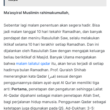
Ma’asyiral Muslimin rahimakumullah,
Sebentar lagi malam penentuan akan segera hadir. Bisa
jadi malam tanggal 10 hari tekahir Ramadhan, dan banyak
pendapat dan meniru Rasulullah Saw, selalu melakukan
iktikaf selama 10 hari terakhir setiap Ramadhan. Dan ini
dijalankan oleh Rasulullah Saw dengan mengajak keluarga
beliau beriktikaf di Masjid. Banyak Ulama mengatakan
bahwa
malam lailatul qadar
itu, akan terus terjadi di setiap
hadirnya bulan Ramadhan. Prof. Quraish Shihab
menerangkan kata Qadar (قدﺭ) sesuai dengan
penggunaannya dalam ayat-ayat Al Qur’an memiliki tiga
arti:
Pertama,
penetapan dan pengaturan sehingga Lailat
Al-Qadar dipahami sebagai malam penetapan Allah Swt,
bagi perjalanan hidup manusia. Penggunaan Qadar sebagai
ketetapan juga digunakan pada QS. Ad-Dukhan: 3-5: