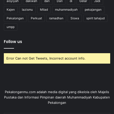
aisyiyah
dakwah
dan
Dari
di
Gelar
Jadi
Kajen
lazismu
Milad
muhammadiyah
pekajangan
Pekalongan
Perkuat
ramadhan
Siswa
spirit tahajud
umpp
Follow us
Error Can not Get Tweets, Incorrect account info.
Pekalonganmu.com adalah media digital yang dikelola oleh Majelis
Pustaka dan Informasi Pimpinan daerah Muhammadiyah Kabupaten
Pekalongan