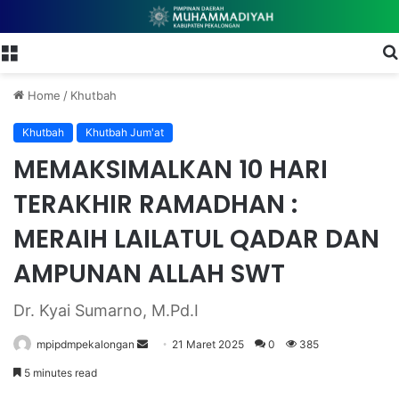
Menu
Home
/
Khutbah
Khutbah
Khutbah Jum'at
MEMAKSIMALKAN 10 HARI
TERAKHIR RAMADHAN :
MERAIH LAILATUL QADAR DAN
AMPUNAN ALLAH SWT
Dr. Kyai Sumarno, M.Pd.I
mpipdmpekalongan
S
21 Maret 2025
0
385
e
5 minutes read
n