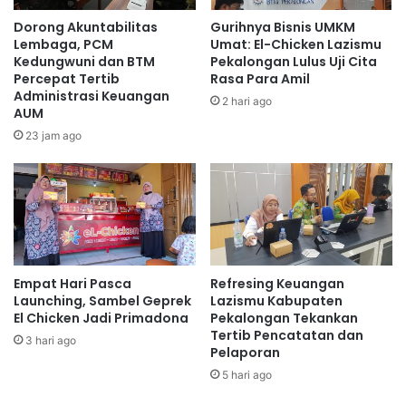
Dorong Akuntabilitas
Gurihnya Bisnis UMKM
Lembaga, PCM
Umat: El-Chicken Lazismu
Kedungwuni dan BTM
Pekalongan Lulus Uji Cita
Percepat Tertib
Rasa Para Amil
Administrasi Keuangan
2 hari ago
AUM
23 jam ago
Empat Hari Pasca
Refresing Keuangan
Launching, Sambel Geprek
Lazismu Kabupaten
El Chicken Jadi Primadona
Pekalongan Tekankan
Tertib Pencatatan dan
3 hari ago
Pelaporan
5 hari ago