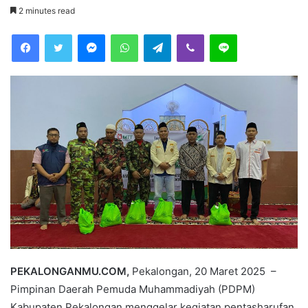
e
2 minutes read
n
Facebook
Twitter
Messenger
WhatsApp
Telegram
Viber
Line
d
a
n
e
m
a
i
l
PEKALONGANMU.COM,
Pekalongan, 20 Maret 2025 –
Pimpinan Daerah Pemuda Muhammadiyah (PDPM)
Kabupaten Pekalongan menggelar kegiatan pentasharufan