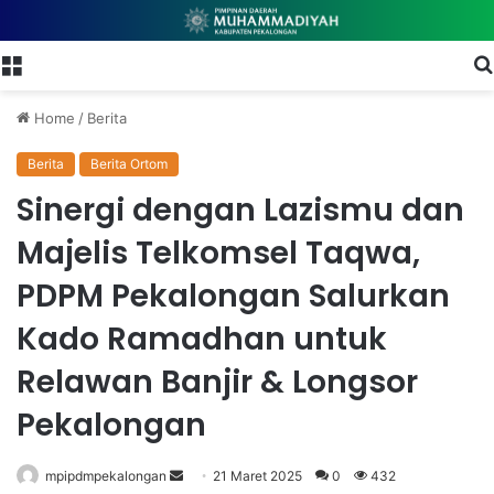
Menu
Home
/
Berita
Berita
Berita Ortom
Sinergi dengan Lazismu dan
Majelis Telkomsel Taqwa,
PDPM Pekalongan Salurkan
Kado Ramadhan untuk
Relawan Banjir & Longsor
Pekalongan
mpipdmpekalongan
S
21 Maret 2025
0
432