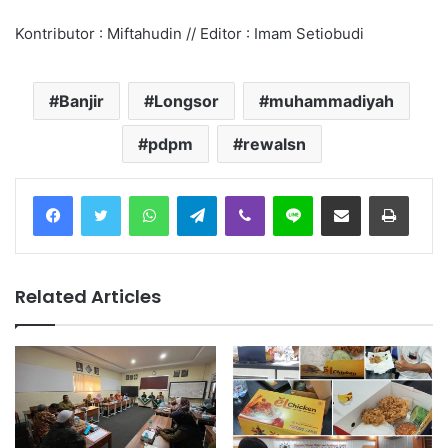
Kontributor : Miftahudin // Editor : Imam Setiobudi
Banjir
Longsor
muhammadiyah
pdpm
rewalsn
Facebook
Twitter
WhatsApp
Telegram
Viber
Line
Share via Email
Print
Related Articles