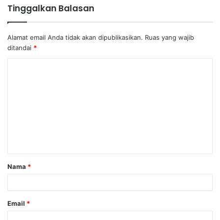
Tinggalkan Balasan
Alamat email Anda tidak akan dipublikasikan.
Ruas yang wajib
ditandai
*
K
o
m
e
n
t
a
Nama
*
r
*
Email
*