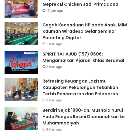
Geprek El Chicken Jadi Primadona
17 jam ago
Cegah Kecanduan HP pada Anak, MIM
Kauman Wiradesa Gelar Seminar
Parenting Digital
3 hari ago
SPIRIT TAHAJUD (157) 0606:
Mengamalkan Ajaran Ikhlas Beramal
3 hari ago
Refresing Keuangan Lazismu
Kabupaten Pekalongan Tekankan
Tertib Pencatatan dan Pelaporan
3 hari ago
Berdiri Sejak 1980-an, Mushola Nurul
Huda Rengas Resmi Diamanahkan ke
Muhammadiyah
4 hari ago