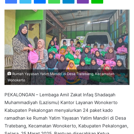
a
n
e
m
a
i
l
Rumah Yayasan Yatim Mandiri di Desa Tratebang, Kecamatan
Wonokerto
PEKALONGAN – Lembaga Amil Zakat Infaq Shadaqah
Muhammadiyah (Lazismu) Kantor Layanan Wonokerto
Kabupaten Pekalongan menyalurkan 24 paket kado
ramadhan ke Rumah Yatim Yayasan Yatim Mandiri di Desa
Tratebang, Kecamatan Wonokerto, Kabupaten Pekalongan,
Selasa, 25 Maret 2025. Bantuan diserahkan Ketua