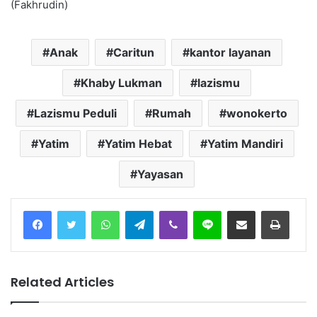
(Fakhrudin)
Anak
Caritun
kantor layanan
Khaby Lukman
lazismu
Lazismu Peduli
Rumah
wonokerto
Yatim
Yatim Hebat
Yatim Mandiri
Yayasan
Facebook
Twitter
WhatsApp
Telegram
Viber
Line
Share via Email
Print
Related Articles