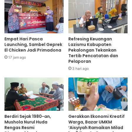
Empat Hari Pasca
Refresing Keuangan
Launching, Sambel Geprek
Lazismu Kabupaten
El Chicken Jadi Primadona
Pekalongan Tekankan
Tertib Pencatatan dan
17 jam ago
Pelaporan
3 hari ago
Berdiri Sejak 1980-an,
Gerakkan Ekonomi Kreatif
Mushola Nurul Huda
Warga, Bazar UMKM
Rengas Resmi
‘Aisyiyah Ramaikan Milad