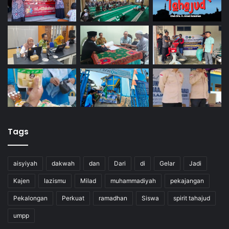
Tags
aisyiyah
dakwah
dan
Dari
di
Gelar
Jadi
Kajen
lazismu
Milad
muhammadiyah
pekajangan
Pekalongan
Perkuat
ramadhan
Siswa
spirit tahajud
umpp