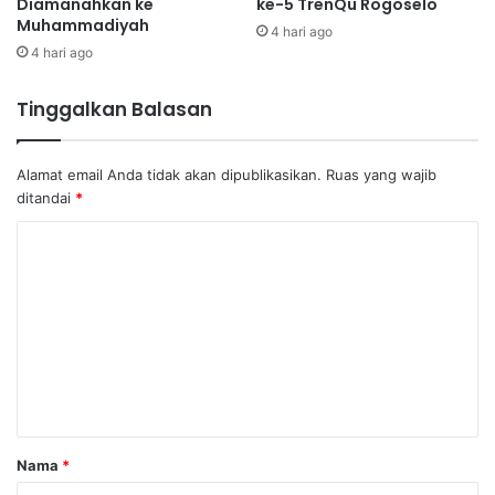
Diamanahkan ke
ke-5 TrenQu Rogoselo
Muhammadiyah
4 hari ago
4 hari ago
Tinggalkan Balasan
Alamat email Anda tidak akan dipublikasikan.
Ruas yang wajib
ditandai
*
K
o
m
e
n
t
a
Nama
*
r