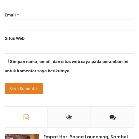
*
Email
*
Situs Web
Simpan nama, email, dan situs web saya pada peramban ini
untuk komentar saya berikutnya.
Empat Hari Pasca Launching, Sambel