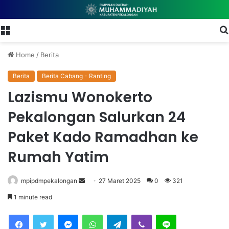
Menu
Home
/
Berita
Berita
Berita Cabang - Ranting
Lazismu Wonokerto
Pekalongan Salurkan 24
Paket Kado Ramadhan ke
Rumah Yatim
mpipdmpekalongan
S
27 Maret 2025
0
321
e
1 minute read
n
Facebook
Twitter
Messenger
WhatsApp
Telegram
Viber
Line
d