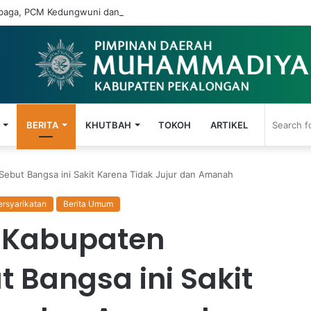
mbaga, PCM Kedungwuni dan BTM Percepat Tertib Administrasi Keuang
BERITA
KHUTBAH
TOKOH
ARTIKEL
but Bangsa ini Sakit Karena Tidak Jujur dan Amanah
ersyarikatan
Berita Umum
Kabupaten
 Bangsa ini Sakit