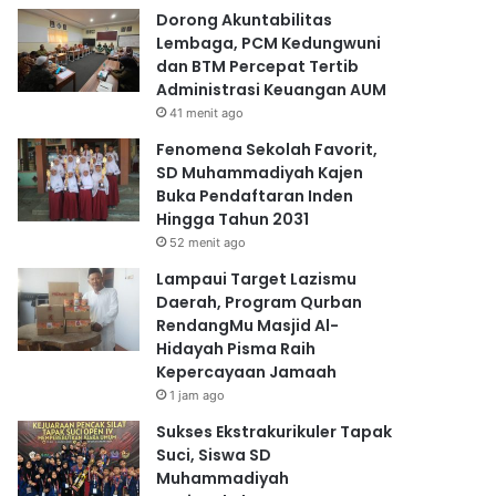
Dorong Akuntabilitas
Lembaga, PCM Kedungwuni
dan BTM Percepat Tertib
Administrasi Keuangan AUM
41 menit ago
Fenomena Sekolah Favorit,
SD Muhammadiyah Kajen
Buka Pendaftaran Inden
Hingga Tahun 2031
52 menit ago
Lampaui Target Lazismu
Daerah, Program Qurban
RendangMu Masjid Al-
Hidayah Pisma Raih
Kepercayaan Jamaah
1 jam ago
Sukses Ekstrakurikuler Tapak
Suci, Siswa SD
Muhammadiyah