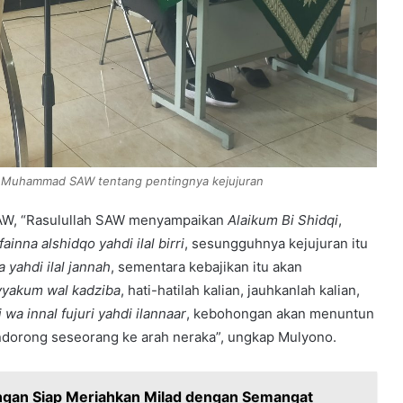
i Muhammad SAW tentang pentingnya kejujuran
W, “Rasulullah SAW menyampaikan
Alaikum Bi Shidqi
,
fainna alshidqo yahdi ilal birri
, sesungguhnya kejujuran itu
a yahdi ilal jannah
, sementara kebajikan itu akan
yyakum wal kadziba
, hati-hatilah kalian, jauhkanlah kalian,
i wa innal fujuri yahdi ilannaar
, kebohongan akan menuntun
ndorong seseorang ke arah neraka”, ungkap Mulyono.
an Siap Meriahkan Milad dengan Semangat