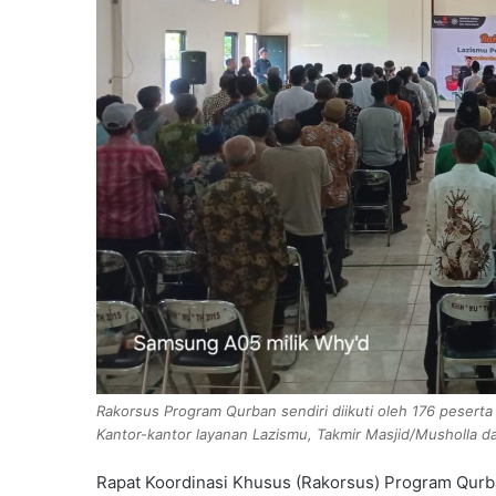
Rakorsus Program Qurban sendiri diikuti oleh 176 pese
Kantor-kantor layanan Lazismu, Takmir Masjid/Musholl
Rapat Koordinasi Khusus (Rakorsus) Program Qurba