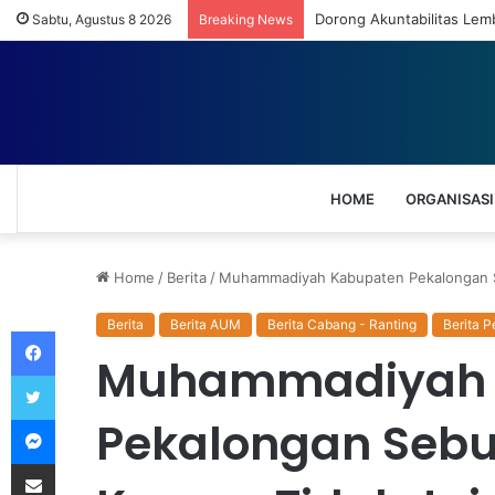
Dorong Akuntabilitas Le
Sabtu, Agustus 8 2026
Breaking News
HOME
ORGANISASI
Home
/
Berita
/
Muhammadiyah Kabupaten Pekalongan Se
Berita
Berita AUM
Berita Cabang - Ranting
Berita P
Facebook
Muhammadiyah 
Twitter
Messenger
Pekalongan Sebut
Share via Email