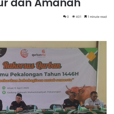
jur dan Amanah
0
401
1 minute read