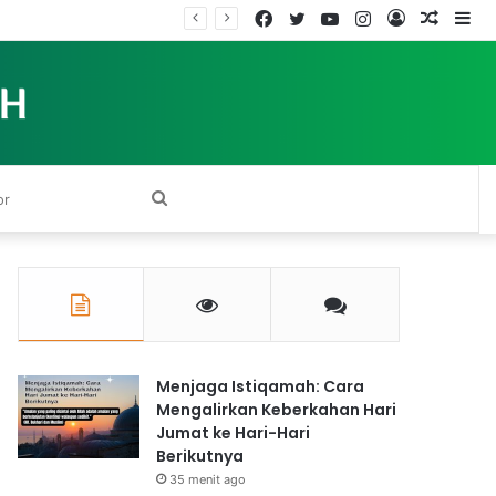
Facebook
Twitter
YouTube
Instagram
Log
Rando
Si
an AUM
In
Article
Search
for
Menjaga Istiqamah: Cara
Mengalirkan Keberkahan Hari
Jumat ke Hari-Hari
Berikutnya
35 menit ago