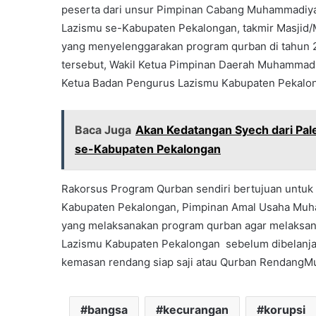
peserta dari unsur Pimpinan Cabang Muhammadiya
Lazismu se-Kabupaten Pekalongan, takmir Masji
yang menyelenggarakan program qurban di tahun 20
tersebut, Wakil Ketua Pimpinan Daerah Muhammadiy
Ketua Badan Pengurus Lazismu Kabupaten Pekalonga
Baca Juga
Akan Kedatangan Syech dari Pa
se-Kabupaten Pekalongan
Rakorsus Program Qurban sendiri bertujuan unt
Kabupaten Pekalongan, Pimpinan Amal Usaha Mu
yang melaksanakan program qurban agar melaksan
Lazismu Kabupaten Pekalongan sebelum dibelanj
kemasan rendang siap saji atau Qurban RendangMu
bangsa
kecurangan
korupsi