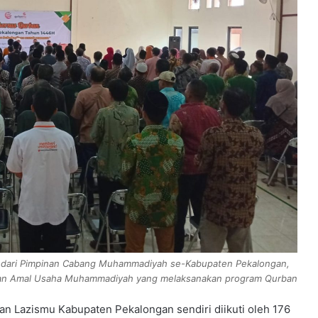
rta dari Pimpinan Cabang Muhammadiyah se-Kabupaten Pekalongan,
a dan Amal Usaha Muhammadiyah yang melaksanakan program Qurban
n Lazismu Kabupaten Pekalongan sendiri diikuti oleh 176