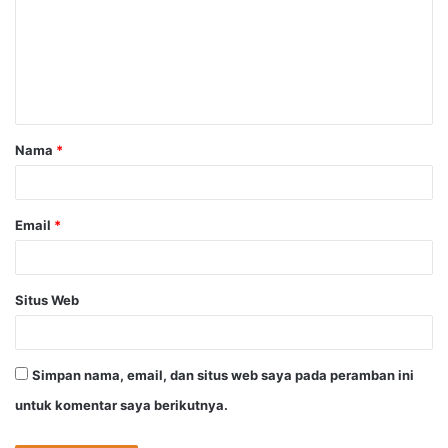
m
e
n
t
a
Nama
*
r
*
Email
*
Situs Web
Simpan nama, email, dan situs web saya pada peramban ini
untuk komentar saya berikutnya.