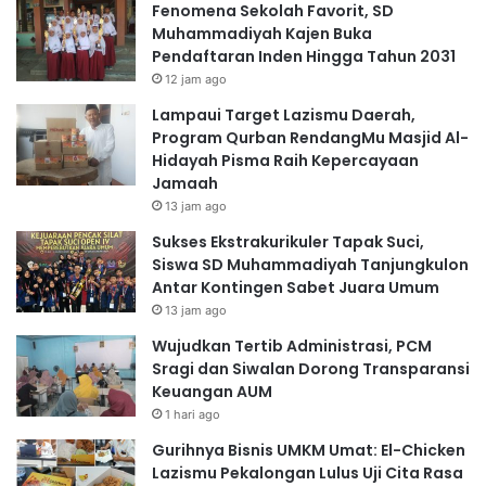
Fenomena Sekolah Favorit, SD
Muhammadiyah Kajen Buka
Pendaftaran Inden Hingga Tahun 2031
12 jam ago
Lampaui Target Lazismu Daerah,
Program Qurban RendangMu Masjid Al-
Hidayah Pisma Raih Kepercayaan
Jamaah
13 jam ago
Sukses Ekstrakurikuler Tapak Suci,
Siswa SD Muhammadiyah Tanjungkulon
Antar Kontingen Sabet Juara Umum
13 jam ago
Wujudkan Tertib Administrasi, PCM
Sragi dan Siwalan Dorong Transparansi
Keuangan AUM
1 hari ago
Gurihnya Bisnis UMKM Umat: El-Chicken
Lazismu Pekalongan Lulus Uji Cita Rasa