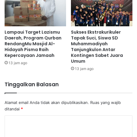
Lampaui Target Lazismu
Sukses Ekstrakurikuler
Daerah, Program Qurban
Tapak Suci, Siswa SD
RendangMu Masjid Al-
Muhammadiyah
Hidayah Pisma Raih
Tanjungkulon Antar
Kepercayaan Jamaah
Kontingen Sabet Juara
Umum
13 jam ago
13 jam ago
Tinggalkan Balasan
Alamat email Anda tidak akan dipublikasikan.
Ruas yang wajib
ditandai
*
K
o