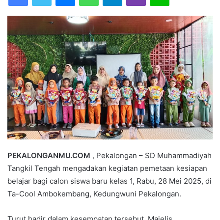
a
n
e
m
a
i
l
PEKALONGANMU.COM
, Pekalongan – SD Muhammadiyah
Tangkil Tengah mengadakan kegiatan pemetaan kesiapan
belajar bagi calon siswa baru kelas 1, Rabu, 28 Mei 2025, di
Ta-Cool Ambokembang, Kedungwuni Pekalongan.
Turut hadir dalam kesempatan tersebut, Majelis