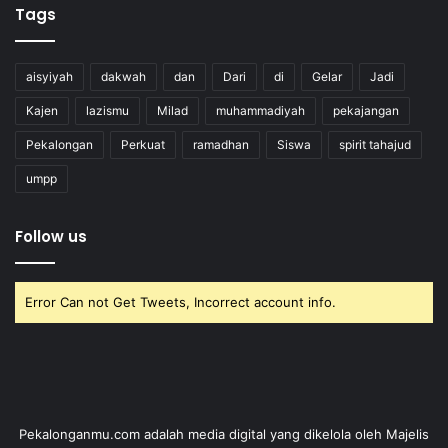
Tags
aisyiyah
dakwah
dan
Dari
di
Gelar
Jadi
Kajen
lazismu
Milad
muhammadiyah
pekajangan
Pekalongan
Perkuat
ramadhan
Siswa
spirit tahajud
umpp
Follow us
Error Can not Get Tweets, Incorrect account info.
Pekalonganmu.com adalah media digital yang dikelola oleh Majelis