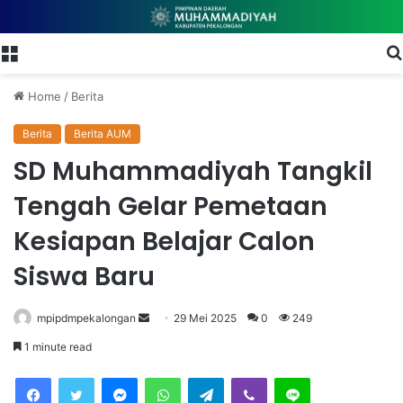
Menu
Home
/
Berita
Berita
Berita AUM
SD Muhammadiyah Tangkil
Tengah Gelar Pemetaan
Kesiapan Belajar Calon
Siswa Baru
mpipdmpekalongan
S
29 Mei 2025
0
249
e
1 minute read
n
Facebook
Twitter
Messenger
WhatsApp
Telegram
Viber
Line
d