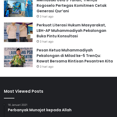
Memasuki Usia 5 Tahun, TrenQu
Rogoselo Pertegas Komitmen Cetak
Generasi Qur’ani
3 hari ago
Perkuat Literasi Hukum Masyarakat,
LBH-AP Muhammadiyah Pekalongan
Buka Pintu Konsultasi
3 hari ago
Pesan Ketua Muhammadiyah
Pekalongan di Milad ke-5 TrenQu:
Rawat Bersama Rintisan Pesantren Kita
3 hari ago
Most Viewed Posts
16 Januari 2021
Perbanyak Munajat kepada Allah