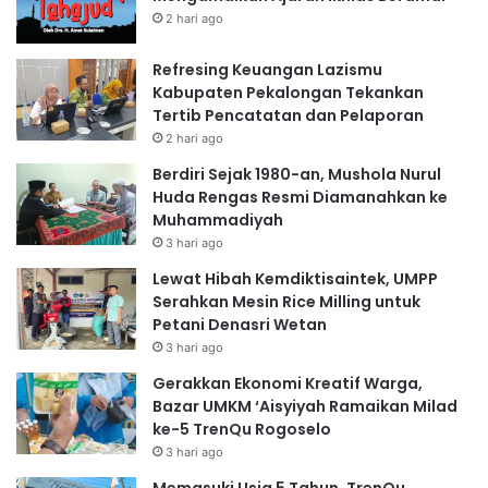
2 hari ago
Refresing Keuangan Lazismu
Kabupaten Pekalongan Tekankan
Tertib Pencatatan dan Pelaporan
2 hari ago
Berdiri Sejak 1980-an, Mushola Nurul
Huda Rengas Resmi Diamanahkan ke
Muhammadiyah
3 hari ago
Lewat Hibah Kemdiktisaintek, UMPP
Serahkan Mesin Rice Milling untuk
Petani Denasri Wetan
3 hari ago
Gerakkan Ekonomi Kreatif Warga,
Bazar UMKM ‘Aisyiyah Ramaikan Milad
ke-5 TrenQu Rogoselo
3 hari ago