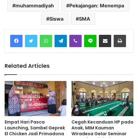
muhammadiyah
Pekajangan: Menempa
Siswa
SMA
Facebook
Twitter
WhatsApp
Telegram
Viber
Line
Share via Email
Print
Related Articles
Empat Hari Pasca
Cegah Kecanduan HP pada
Launching, Sambel Geprek
Anak, MIM Kauman
El Chicken Jadi Primadona
Wiradesa Gelar Seminar