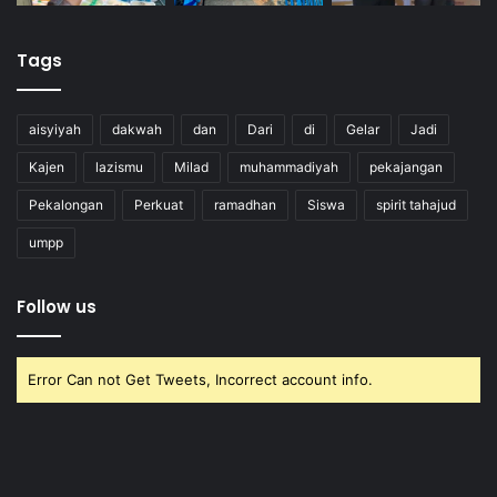
Tags
aisyiyah
dakwah
dan
Dari
di
Gelar
Jadi
Kajen
lazismu
Milad
muhammadiyah
pekajangan
Pekalongan
Perkuat
ramadhan
Siswa
spirit tahajud
umpp
Follow us
Error Can not Get Tweets, Incorrect account info.