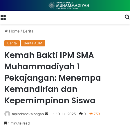
Menu
Home
/
Berita
Berita
Berita AUM
Kemah Bakti IPM SMA
Muhammadiyah 1
Pekajangan: Menempa
Kemandirian dan
Kepemimpinan Siswa
mpipdmpekalongan
S
19 Juli 2025
0
753
e
1 minute read
n