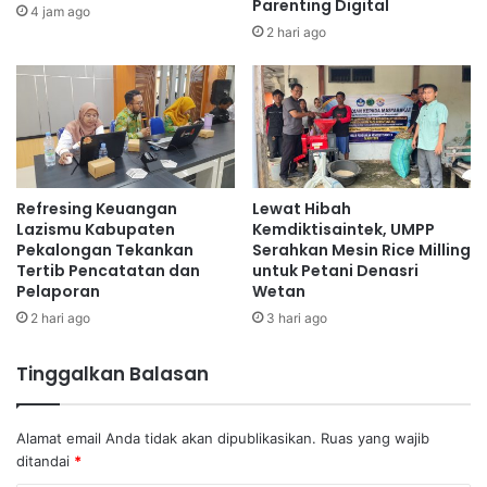
Parenting Digital
4 jam ago
2 hari ago
Refresing Keuangan
Lewat Hibah
Lazismu Kabupaten
Kemdiktisaintek, UMPP
Pekalongan Tekankan
Serahkan Mesin Rice Milling
Tertib Pencatatan dan
untuk Petani Denasri
Pelaporan
Wetan
2 hari ago
3 hari ago
Tinggalkan Balasan
Alamat email Anda tidak akan dipublikasikan.
Ruas yang wajib
ditandai
*