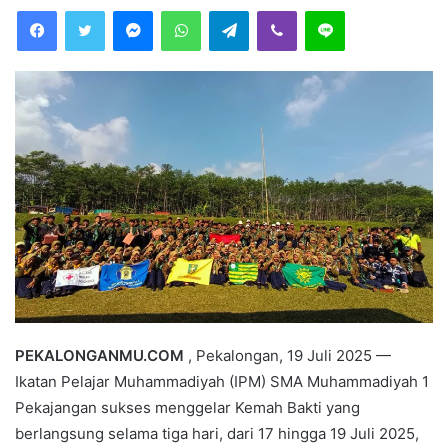
Facebook
Twitter
Messenger
WhatsApp
Telegram
Viber
Line
d
a
n
e
m
a
i
l
PEKALONGANMU.COM
, Pekalongan, 19 Juli 2025 —
Ikatan Pelajar Muhammadiyah (IPM) SMA Muhammadiyah 1
Pekajangan sukses menggelar Kemah Bakti yang
berlangsung selama tiga hari, dari 17 hingga 19 Juli 2025,