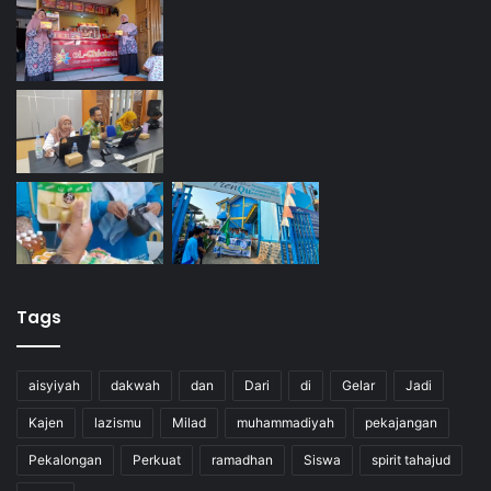
Tags
aisyiyah
dakwah
dan
Dari
di
Gelar
Jadi
Kajen
lazismu
Milad
muhammadiyah
pekajangan
Pekalongan
Perkuat
ramadhan
Siswa
spirit tahajud