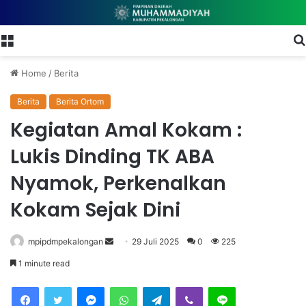
Menu
Home
/
Berita
Berita
Berita Ortom
Kegiatan Amal Kokam :
Lukis Dinding TK ABA
Nyamok, Perkenalkan
Kokam Sejak Dini
mpipdmpekalongan
S
29 Juli 2025
0
225
e
1 minute read
n
Facebook
Twitter
Messenger
WhatsApp
Telegram
Viber
Line
d