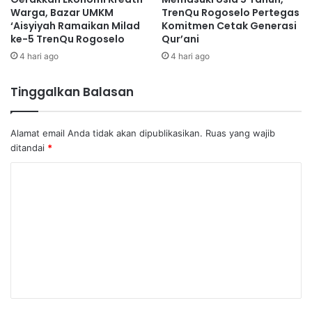
Warga, Bazar UMKM
TrenQu Rogoselo Pertegas
‘Aisyiyah Ramaikan Milad
Komitmen Cetak Generasi
ke-5 TrenQu Rogoselo
Qur’ani
4 hari ago
4 hari ago
Tinggalkan Balasan
Alamat email Anda tidak akan dipublikasikan.
Ruas yang wajib
ditandai
*
K
o
m
e
n
t
a