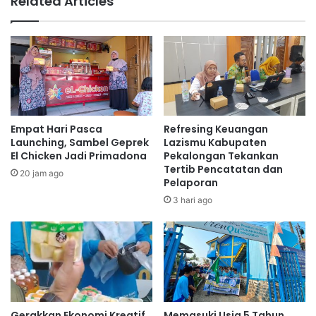
Related Articles
Empat Hari Pasca
Refresing Keuangan
Launching, Sambel Geprek
Lazismu Kabupaten
El Chicken Jadi Primadona
Pekalongan Tekankan
Tertib Pencatatan dan
20 jam ago
Pelaporan
3 hari ago
Gerakkan Ekonomi Kreatif
Memasuki Usia 5 Tahun,