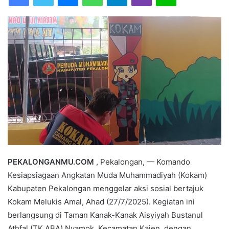
a
n
e
m
a
i
l
PEKALONGANMU.COM
, Pekalongan, — Komando
Kesiapsiagaan Angkatan Muda Muhammadiyah (Kokam)
Kabupaten Pekalongan menggelar aksi sosial bertajuk
Kokam Melukis Amal, Ahad (27/7/2025). Kegiatan ini
berlangsung di Taman Kanak-Kanak Aisyiyah Bustanul
Athfal (TK ABA) Nyamok, Kecamatan Kajen, dengan