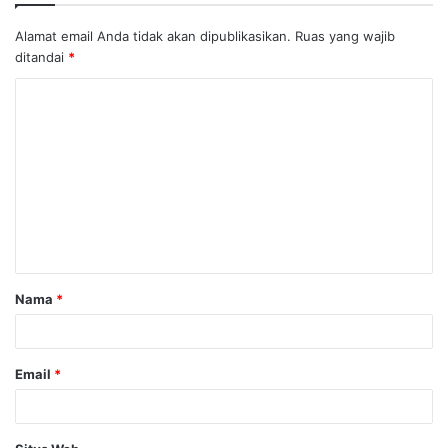
Alamat email Anda tidak akan dipublikasikan.
Ruas yang wajib
ditandai
*
K
o
m
e
n
t
a
Nama
*
r
*
Email
*