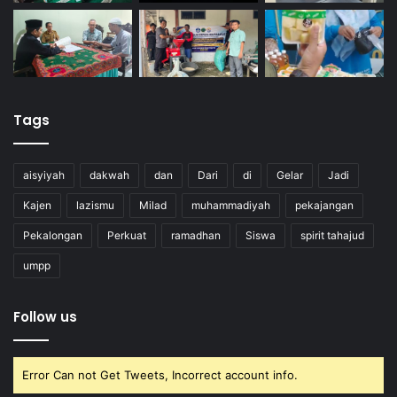
Tags
aisyiyah
dakwah
dan
Dari
di
Gelar
Jadi
Kajen
lazismu
Milad
muhammadiyah
pekajangan
Pekalongan
Perkuat
ramadhan
Siswa
spirit tahajud
umpp
Follow us
Error Can not Get Tweets, Incorrect account info.