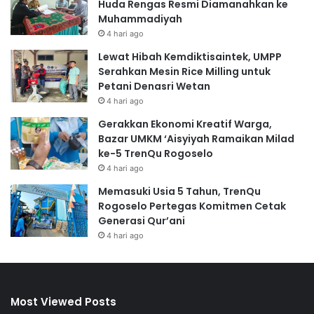
Huda Rengas Resmi Diamanahkan ke
Muhammadiyah
4 hari ago
Lewat Hibah Kemdiktisaintek, UMPP
Serahkan Mesin Rice Milling untuk
Petani Denasri Wetan
4 hari ago
Gerakkan Ekonomi Kreatif Warga,
Bazar UMKM ‘Aisyiyah Ramaikan Milad
ke-5 TrenQu Rogoselo
4 hari ago
Memasuki Usia 5 Tahun, TrenQu
Rogoselo Pertegas Komitmen Cetak
Generasi Qur’ani
4 hari ago
Most Viewed Posts