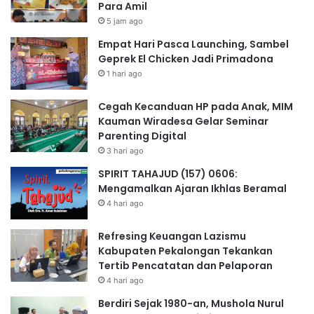
Para Amil
5 jam ago
Empat Hari Pasca Launching, Sambel
Geprek El Chicken Jadi Primadona
1 hari ago
Cegah Kecanduan HP pada Anak, MIM
Kauman Wiradesa Gelar Seminar
Parenting Digital
3 hari ago
SPIRIT TAHAJUD (157) 0606:
Mengamalkan Ajaran Ikhlas Beramal
4 hari ago
Refresing Keuangan Lazismu
Kabupaten Pekalongan Tekankan
Tertib Pencatatan dan Pelaporan
4 hari ago
Berdiri Sejak 1980-an, Mushola Nurul