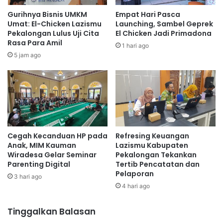
Gurihnya Bisnis UMKM
Empat Hari Pasca
Umat: El-Chicken Lazismu
Launching, Sambel Geprek
Pekalongan Lulus Uji Cita
El Chicken Jadi Primadona
Rasa Para Amil
1 hari ago
5 jam ago
Cegah Kecanduan HP pada
Refresing Keuangan
Anak, MIM Kauman
Lazismu Kabupaten
Wiradesa Gelar Seminar
Pekalongan Tekankan
Parenting Digital
Tertib Pencatatan dan
Pelaporan
3 hari ago
4 hari ago
Tinggalkan Balasan