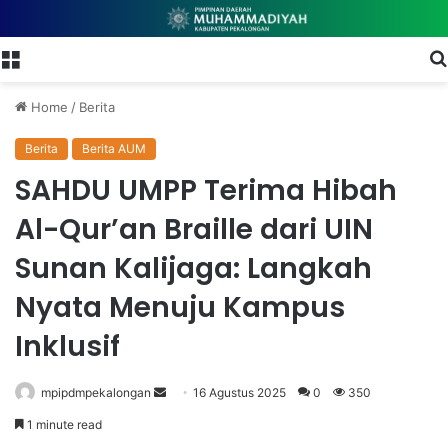
Menu
Home
/
Berita
Berita
Berita AUM
SAHDU UMPP Terima Hibah
Al-Qur’an Braille dari UIN
Sunan Kalijaga: Langkah
Nyata Menuju Kampus
Inklusif
mpipdmpekalongan
S
16 Agustus 2025
0
350
e
1 minute read
n