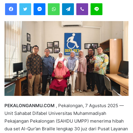
Facebook
Twitter
Messenger
WhatsApp
Telegram
Viber
Line
d
a
n
e
m
a
i
l
PEKALONGANMU.COM
, Pekalongan, 7 Agustus 2025 —
Unit Sahabat Difabel Universitas Muhammadiyah
Pekajangan Pekalongan (SAHDU UMPP) menerima hibah
dua set Al-Qur’an Braille lengkap 30 juz dari Pusat Layanan