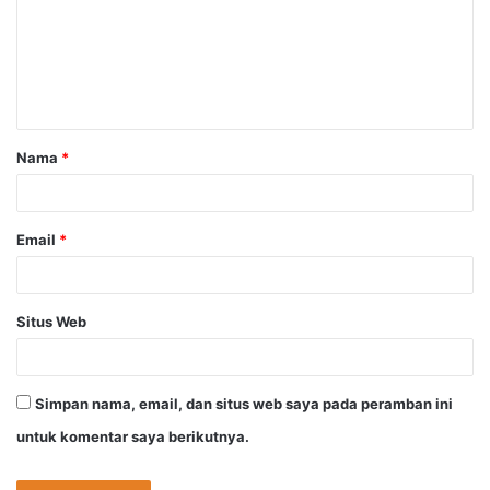
e
n
t
a
Nama
*
r
*
Email
*
Situs Web
Simpan nama, email, dan situs web saya pada peramban ini
untuk komentar saya berikutnya.