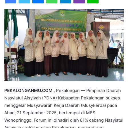
a
n
e
m
a
i
l
PEKALONGANMU.COM
, Pekalongan — Pimpinan Daerah
Nasyiatul Aisyiyah (PDNA) Kabupaten Pekalongan sukses
menggelar Musyawarah Kerja Daerah (Musykerda) pada
Ahad, 21 September 2025, bertempat di MBS
Wonopringgo. Forum ini dihadiri oleh 81% cabang Nasyiatul
Aisyiyah se-Kabupaten Pekalongan, menandakan