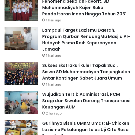
Fenomena Sekolah Favorit, SD
Muhammadiyah Kajen Buka
Pendaftaran Inden Hingga Tahun 2031
1 hari ago
Lampaui Target Lazismu Daerah,
Program Qurban RendangMu Masjid Al-
Hidayah Pisma Raih Kepercayaan
Jamaah
1 hari ago
Sukses Ekstrakurikuler Tapak Suci,
Siswa SD Muhammadiyah Tanjungkulon
Antar Kontingen Sabet Juara Umum
1 hari ago
Wujudkan Tertib Administrasi, PCM
Sragi dan Siwalan Dorong Transparansi
Keuangan AUM
2 hari ago
Gurihnya Bisnis UMKM Umat: El-Chicken
Lazismu Pekalongan Lulus Uji Cita Rasa