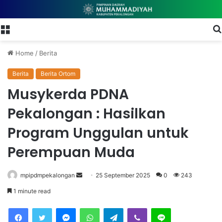
Menu
Home
/
Berita
Berita
Berita Ortom
Musykerda PDNA
Pekalongan : Hasilkan
Program Unggulan untuk
Perempuan Muda
mpipdmpekalongan
S
25 September 2025
0
243
e
1 minute read
n
Facebook
Twitter
Messenger
WhatsApp
Telegram
Viber
Line
d