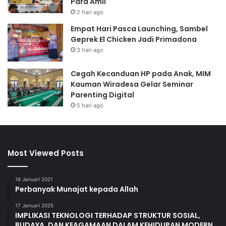
Para Amil
2 hari ago
Empat Hari Pasca Launching, Sambel
Geprek El Chicken Jadi Primadona
3 hari ago
Cegah Kecanduan HP pada Anak, MIM
Kauman Wiradesa Gelar Seminar
Parenting Digital
5 hari ago
Most Viewed Posts
16 Januari 2021
Perbanyak Munajat kepada Allah
17 Januari 2025
IMPLIKASI TEKNOLOGI TERHADAP STRUKTUR SOSIAL,
BUDAYA, DAN KEAGAMAAN DALAM KEHIDUPAN MODERN