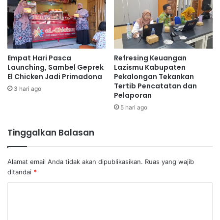
Empat Hari Pasca
Refresing Keuangan
Launching, Sambel Geprek
Lazismu Kabupaten
El Chicken Jadi Primadona
Pekalongan Tekankan
Tertib Pencatatan dan
3 hari ago
Pelaporan
5 hari ago
Tinggalkan Balasan
Alamat email Anda tidak akan dipublikasikan.
Ruas yang wajib
ditandai
*
K
o
m