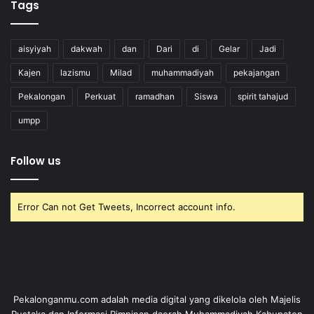
Tags
aisyiyah
dakwah
dan
Dari
di
Gelar
Jadi
Kajen
lazismu
Milad
muhammadiyah
pekajangan
Pekalongan
Perkuat
ramadhan
Siswa
spirit tahajud
umpp
Follow us
Error Can not Get Tweets, Incorrect account info.
Pekalonganmu.com adalah media digital yang dikelola oleh Majelis