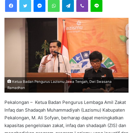
Facebook
Twitter
Messenger
WhatsApp
Telegram
Viber
Line
d
a
n
e
m
a
i
l
Ketua Badan Pengurus Lazismu Jawa Tengah, Dwi Swasana
Ramadhan
Pekalongan – Ketua Badan Pengurus Lembaga Amil Zakat
Infaq dan Shadaqah Muhammadiyah (Lazismu) Kabupaten
Pekalongan, M. Ali Sofyan, berharap dapat meningkatkan
kapasitas pengelolaan zakat, infaq dan shadaqah (ZIS) dan