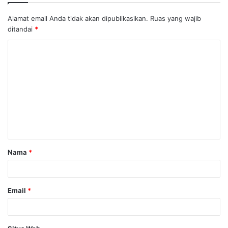
Alamat email Anda tidak akan dipublikasikan.
Ruas yang wajib
ditandai
*
K
o
m
e
n
t
a
Nama
*
r
*
Email
*