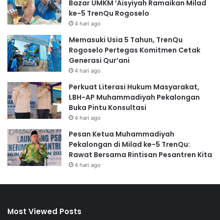
Bazar UMKM ‘Aisyiyah Ramaikan Milad
ke-5 TrenQu Rogoselo
4 hari ago
Memasuki Usia 5 Tahun, TrenQu
Rogoselo Pertegas Komitmen Cetak
Generasi Qur’ani
4 hari ago
Perkuat Literasi Hukum Masyarakat,
LBH-AP Muhammadiyah Pekalongan
Buka Pintu Konsultasi
4 hari ago
Pesan Ketua Muhammadiyah
Pekalongan di Milad ke-5 TrenQu:
Rawat Bersama Rintisan Pesantren Kita
4 hari ago
Most Viewed Posts