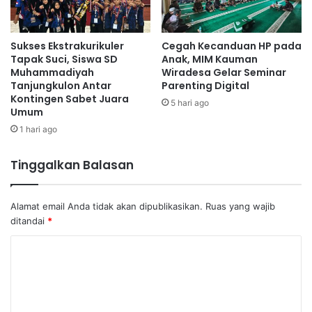
Sukses Ekstrakurikuler
Cegah Kecanduan HP pada
Tapak Suci, Siswa SD
Anak, MIM Kauman
Muhammadiyah
Wiradesa Gelar Seminar
Tanjungkulon Antar
Parenting Digital
Kontingen Sabet Juara
5 hari ago
Umum
1 hari ago
Tinggalkan Balasan
Alamat email Anda tidak akan dipublikasikan.
Ruas yang wajib
ditandai
*
K
o
m
e