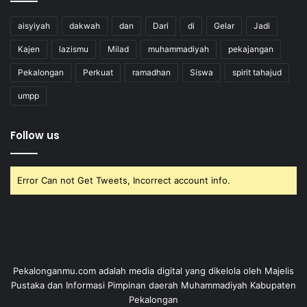
aisyiyah
dakwah
dan
Dari
di
Gelar
Jadi
Kajen
lazismu
Milad
muhammadiyah
pekajangan
Pekalongan
Perkuat
ramadhan
Siswa
spirit tahajud
umpp
Follow us
Error Can not Get Tweets, Incorrect account info.
Pekalonganmu.com adalah media digital yang dikelola oleh Majelis
Pustaka dan Informasi Pimpinan daerah Muhammadiyah Kabupaten
Pekalongan