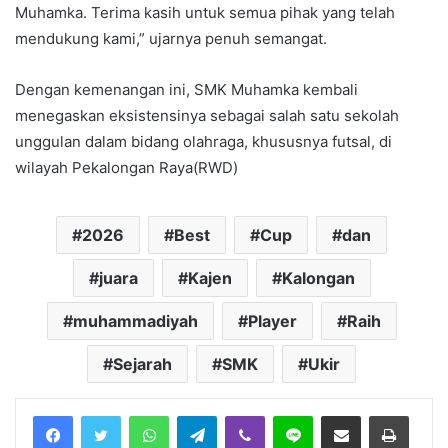
Muhamka. Terima kasih untuk semua pihak yang telah
mendukung kami,” ujarnya penuh semangat.
Dengan kemenangan ini, SMK Muhamka kembali
menegaskan eksistensinya sebagai salah satu sekolah
unggulan dalam bidang olahraga, khususnya futsal, di
wilayah Pekalongan Raya(RWD)
2026
Best
Cup
dan
juara
Kajen
Kalongan
muhammadiyah
Player
Raih
Sejarah
SMK
Ukir
Facebook
Twitter
WhatsApp
Telegram
Viber
Line
Share via Email
Print