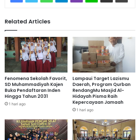
Related Articles
Fenomena Sekolah Favorit,
Lampaui Target Lazismu
SD Muhammadiyah Kajen
Daerah, Program Qurban
Buka Pendaftaran Inden
RendangMu Masjid Al-
Hingga Tahun 2031
Hidayah Pisma Raih
Kepercayaan Jamaah
1 hari ago
1 hari ago