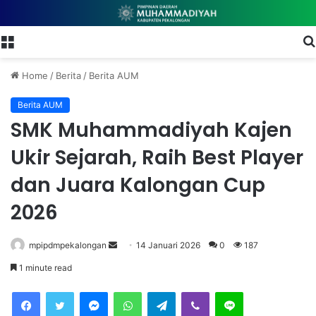
Menu
Home
/
Berita
/
Berita AUM
Berita AUM
SMK Muhammadiyah Kajen
Ukir Sejarah, Raih Best Player
dan Juara Kalongan Cup
2026
mpipdmpekalongan
S
14 Januari 2026
0
187
e
1 minute read
n
Facebook
Twitter
Messenger
WhatsApp
Telegram
Viber
Line
d
a