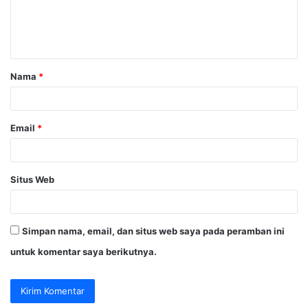
n
t
a
Nama
*
r
*
Email
*
Situs Web
Simpan nama, email, dan situs web saya pada peramban ini
untuk komentar saya berikutnya.