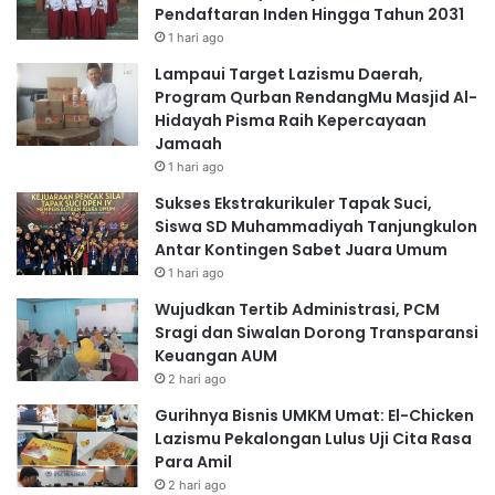
Pendaftaran Inden Hingga Tahun 2031
1 hari ago
Lampaui Target Lazismu Daerah,
Program Qurban RendangMu Masjid Al-
Hidayah Pisma Raih Kepercayaan
Jamaah
1 hari ago
Sukses Ekstrakurikuler Tapak Suci,
Siswa SD Muhammadiyah Tanjungkulon
Antar Kontingen Sabet Juara Umum
1 hari ago
Wujudkan Tertib Administrasi, PCM
Sragi dan Siwalan Dorong Transparansi
Keuangan AUM
2 hari ago
Gurihnya Bisnis UMKM Umat: El-Chicken
Lazismu Pekalongan Lulus Uji Cita Rasa
Para Amil
2 hari ago