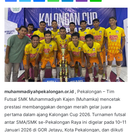
n
e
m
a
i
l
muhammadiyahpekalongan.or.id
, Pekalongan – Tim
Futsal SMK Muhammadiyah Kajen (Muhamka) mencetak
prestasi membanggakan dengan meraih gelar juara
pertama dalam ajang Kalongan Cup 2026. Turnamen futsal
antar SMA/SMK se-Pekalongan Raya ini digelar pada 10–11
Januari 2026 di GOR Jetayu, Kota Pekalongan, dan diikuti