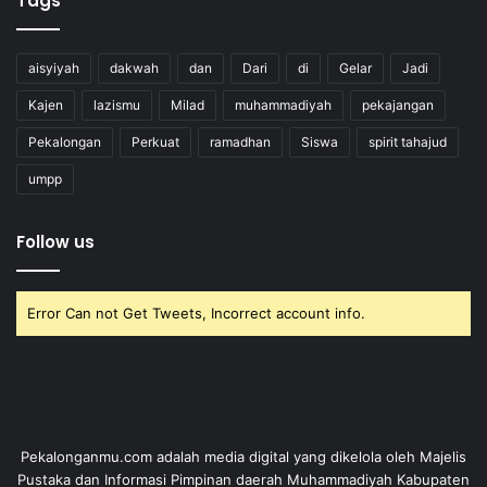
Tags
aisyiyah
dakwah
dan
Dari
di
Gelar
Jadi
Kajen
lazismu
Milad
muhammadiyah
pekajangan
Pekalongan
Perkuat
ramadhan
Siswa
spirit tahajud
umpp
Follow us
Error Can not Get Tweets, Incorrect account info.
Pekalonganmu.com adalah media digital yang dikelola oleh Majelis
Pustaka dan Informasi Pimpinan daerah Muhammadiyah Kabupaten