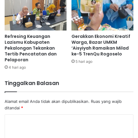
Refresing Keuangan
Gerakkan Ekonomi Kreatif
Lazismu Kabupaten
Warga, Bazar UMKM
Pekalongan Tekankan
‘Aisyiyah Ramaikan Milad
Tertib Pencatatan dan
ke-5 TrenQu Rogoselo
Pelaporan
5 hari ago
4 hari ago
Tinggalkan Balasan
Alamat email Anda tidak akan dipublikasikan.
Ruas yang wajib
ditandai
*
K
o
m