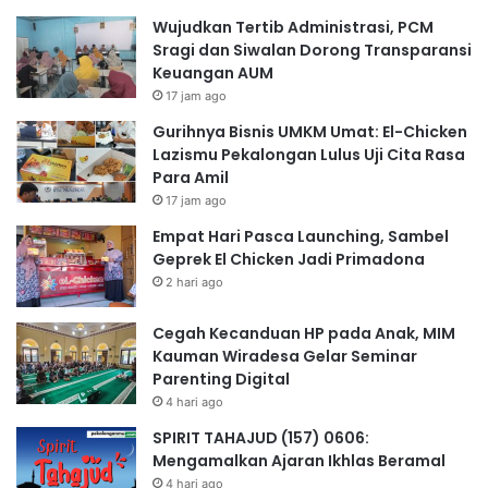
Wujudkan Tertib Administrasi, PCM
Sragi dan Siwalan Dorong Transparansi
Keuangan AUM
17 jam ago
Gurihnya Bisnis UMKM Umat: El-Chicken
Lazismu Pekalongan Lulus Uji Cita Rasa
Para Amil
17 jam ago
Empat Hari Pasca Launching, Sambel
Geprek El Chicken Jadi Primadona
2 hari ago
Cegah Kecanduan HP pada Anak, MIM
Kauman Wiradesa Gelar Seminar
Parenting Digital
4 hari ago
SPIRIT TAHAJUD (157) 0606:
Mengamalkan Ajaran Ikhlas Beramal
4 hari ago