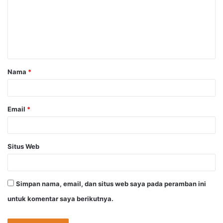
e
n
t
a
Nama
*
r
*
Email
*
Situs Web
Simpan nama, email, dan situs web saya pada peramban ini
untuk komentar saya berikutnya.