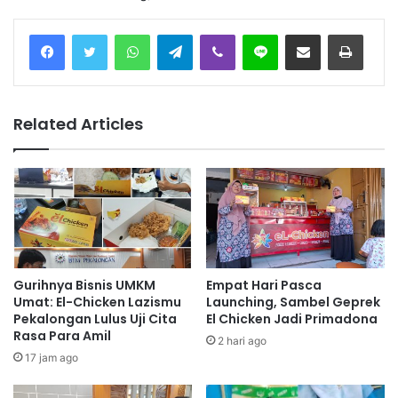
Facebook
Twitter
WhatsApp
Telegram
Viber
Line
Share via Email
Print
Related Articles
Gurihnya Bisnis UMKM
Empat Hari Pasca
Umat: El-Chicken Lazismu
Launching, Sambel Geprek
Pekalongan Lulus Uji Cita
El Chicken Jadi Primadona
Rasa Para Amil
2 hari ago
17 jam ago