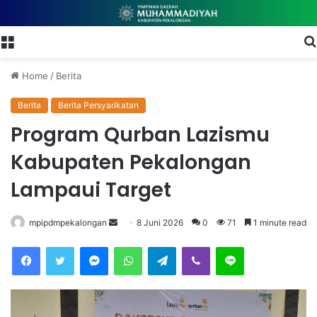
Menu
Home
/
Berita
Berita
Berita Persyarikatan
Program Qurban Lazismu
Kabupaten Pekalongan
Lampaui Target
mpipdmpekalongan
S
8 Juni 2026
0
71
1 minute read
e
Facebook
Twitter
Messenger
WhatsApp
Telegram
Viber
Line
n
d
a
n