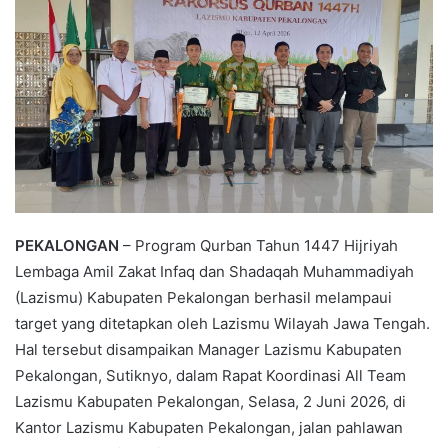
e
m
a
i
l
PEKALONGAN
– Program Qurban Tahun 1447 Hijriyah
Lembaga Amil Zakat Infaq dan Shadaqah Muhammadiyah
(Lazismu) Kabupaten Pekalongan berhasil melampaui
target yang ditetapkan oleh Lazismu Wilayah Jawa Tengah.
Hal tersebut disampaikan Manager Lazismu Kabupaten
Pekalongan, Sutiknyo, dalam Rapat Koordinasi All Team
Lazismu Kabupaten Pekalongan, Selasa, 2 Juni 2026, di
Kantor Lazismu Kabupaten Pekalongan, jalan pahlawan