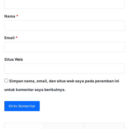
t
a
Nama
*
r
*
Email
*
Situs Web
Simpan nama, email, dan situs web saya pada peramban ini
untuk komentar saya berikutnya.