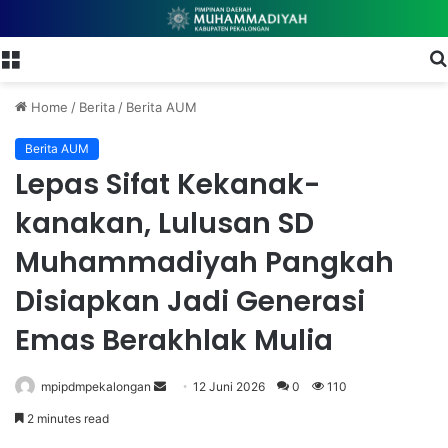
Menu
Home
/
Berita
/
Berita AUM
Berita AUM
Lepas Sifat Kekanak-
kanakan, Lulusan SD
Muhammadiyah Pangkah
Disiapkan Jadi Generasi
Emas Berakhlak Mulia
mpipdmpekalongan
S
12 Juni 2026
0
110
e
2 minutes read
n