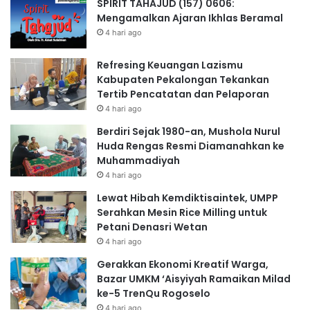
SPIRIT TAHAJUD (157) 0606:
Mengamalkan Ajaran Ikhlas Beramal
4 hari ago
Refresing Keuangan Lazismu
Kabupaten Pekalongan Tekankan
Tertib Pencatatan dan Pelaporan
4 hari ago
Berdiri Sejak 1980-an, Mushola Nurul
Huda Rengas Resmi Diamanahkan ke
Muhammadiyah
4 hari ago
Lewat Hibah Kemdiktisaintek, UMPP
Serahkan Mesin Rice Milling untuk
Petani Denasri Wetan
4 hari ago
Gerakkan Ekonomi Kreatif Warga,
Bazar UMKM ‘Aisyiyah Ramaikan Milad
ke-5 TrenQu Rogoselo
4 hari ago