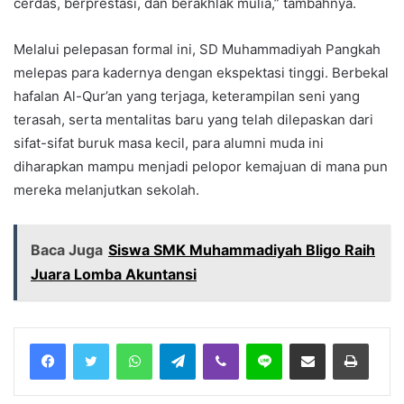
cerdas, berprestasi, dan berakhlak mulia,” tambahnya.
​Melalui pelepasan formal ini, SD Muhammadiyah Pangkah
melepas para kadernya dengan ekspektasi tinggi. Berbekal
hafalan Al-Qur’an yang terjaga, keterampilan seni yang
terasah, serta mentalitas baru yang telah dilepaskan dari
sifat-sifat buruk masa kecil, para alumni muda ini
diharapkan mampu menjadi pelopor kemajuan di mana pun
mereka melanjutkan sekolah.
Baca Juga
Siswa SMK Muhammadiyah Bligo Raih
Juara Lomba Akuntansi
Facebook
Twitter
WhatsApp
Telegram
Viber
Line
Share via Email
Print