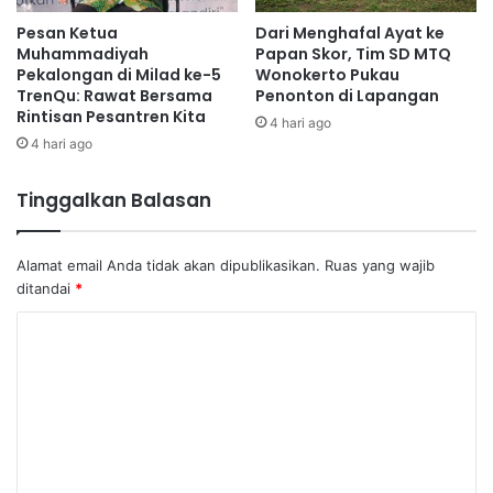
Pesan Ketua
Dari Menghafal Ayat ke
Muhammadiyah
Papan Skor, Tim SD MTQ
Pekalongan di Milad ke-5
Wonokerto Pukau
TrenQu: Rawat Bersama
Penonton di Lapangan
Rintisan Pesantren Kita
4 hari ago
4 hari ago
Tinggalkan Balasan
Alamat email Anda tidak akan dipublikasikan.
Ruas yang wajib
ditandai
*
K
o
m
e
n