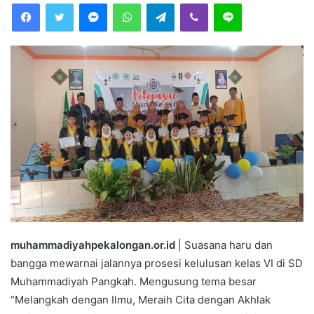
Facebook
Twitter
Messenger
WhatsApp
Telegram
Viber
Line
d
a
n
e
m
a
i
l
muhammadiyahpekalongan.or.id
| Suasana haru dan
bangga mewarnai jalannya prosesi kelulusan kelas VI di SD
Muhammadiyah Pangkah. Mengusung tema besar
“Melangkah dengan Ilmu, Meraih Cita dengan Akhlak