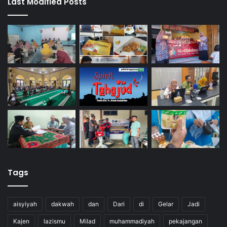
Last Modified Posts
Tags
aisyiyah
dakwah
dan
Dari
di
Gelar
Jadi
Kajen
lazismu
Milad
muhammadiyah
pekajangan