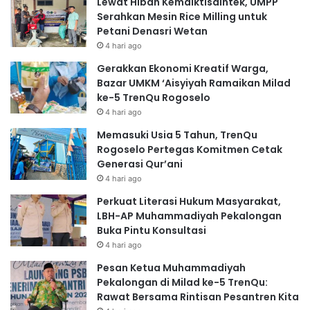
Lewat Hibah Kemdiktisaintek, UMPP
Serahkan Mesin Rice Milling untuk
Petani Denasri Wetan
4 hari ago
Gerakkan Ekonomi Kreatif Warga,
Bazar UMKM ‘Aisyiyah Ramaikan Milad
ke-5 TrenQu Rogoselo
4 hari ago
Memasuki Usia 5 Tahun, TrenQu
Rogoselo Pertegas Komitmen Cetak
Generasi Qur’ani
4 hari ago
Perkuat Literasi Hukum Masyarakat,
LBH-AP Muhammadiyah Pekalongan
Buka Pintu Konsultasi
4 hari ago
Pesan Ketua Muhammadiyah
Pekalongan di Milad ke-5 TrenQu:
Rawat Bersama Rintisan Pesantren Kita