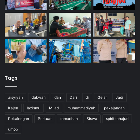
Tags
aisyiyah
dakwah
dan
Dari
di
Gelar
Jadi
Kajen
lazismu
Milad
muhammadiyah
pekajangan
Pekalongan
Perkuat
ramadhan
Siswa
spirit tahajud
umpp