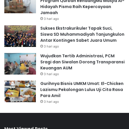
Program Qurban RendangMu Masjid Al-
Hidayah Pisma Raih Kepercayaan
Jamaah
3 hari ago
Sukses Ekstrakurikuler Tapak Suci,
Siswa SD Muhammadiyah Tanjungkulon
Antar Kontingen Sabet Juara Umum
3 hari ago
Wujudkan Tertib Administrasi, PCM
Sragi dan Siwalan Dorong Transparansi
Keuangan AUM
3 hari ago
Gurihnya Bisnis UMKM Umat: El-Chicken
Lazismu Pekalongan Lulus Uji Cita Rasa
Para Amil
3 hari ago
Most Viewed Posts