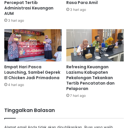
Percepat Tertib
Rasa Para Amil
Administrasi Keuangan
3 hari ago
AUM
3 hari ago
Empat Hari Pasca
Refresing Keuangan
Launching, Sambel Geprek
Lazismu Kabupaten
El Chicken Jadi Primadona
Pekalongan Tekankan
Tertib Pencatatan dan
4 hari ago
Pelaporan
7 hari ago
Tinggalkan Balasan
Alamat email Anda tidak akan dipublikasikan.
Ruas yang wajib