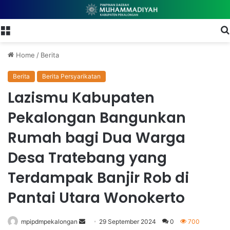
Menu
Home
/
Berita
Berita
Berita Persyarikatan
Lazismu Kabupaten
Pekalongan Bangunkan
Rumah bagi Dua Warga
Desa Tratebang yang
Terdampak Banjir Rob di
Pantai Utara Wonokerto
mpipdmpekalongan
S
29 September 2024
0
700