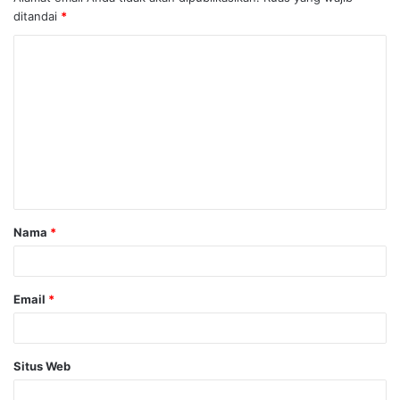
ditandai
*
K
o
m
e
n
t
a
Nama
*
r
*
Email
*
Situs Web