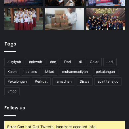
Tags
aisyiyah
dakwah
dan
Dari
di
Gelar
Jadi
Kajen
lazismu
Milad
muhammadiyah
pekajangan
Pekalongan
Perkuat
ramadhan
Siswa
spirit tahajud
umpp
Follow us
Error Can not Get Tweets, Incorrect account info.