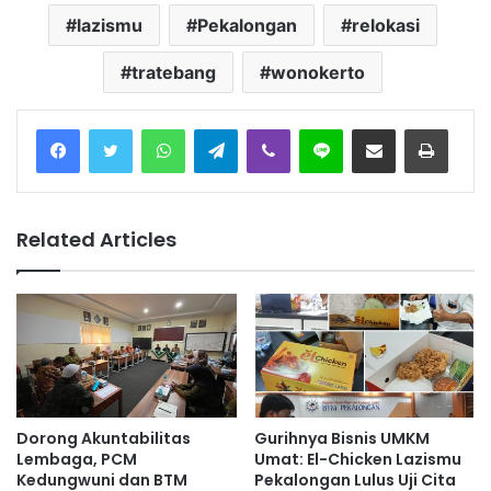
lazismu
Pekalongan
relokasi
tratebang
wonokerto
Facebook
Twitter
WhatsApp
Telegram
Viber
Line
Share via Email
Print
Related Articles
Dorong Akuntabilitas
Gurihnya Bisnis UMKM
Lembaga, PCM
Umat: El-Chicken Lazismu
Kedungwuni dan BTM
Pekalongan Lulus Uji Cita