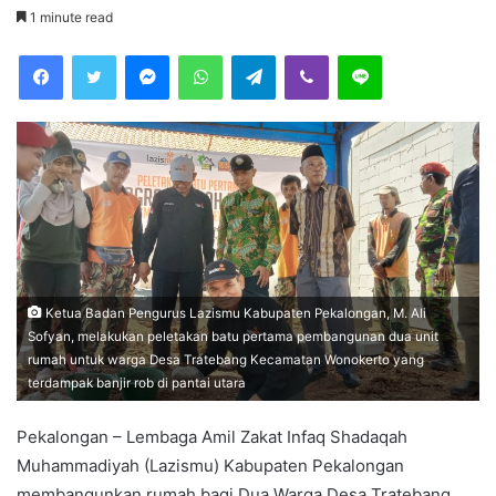
e
1 minute read
n
Facebook
Twitter
Messenger
WhatsApp
Telegram
Viber
Line
d
a
n
e
m
a
i
l
Ketua Badan Pengurus Lazismu Kabupaten Pekalongan, M. Ali
Sofyan, melakukan peletakan batu pertama pembangunan dua unit
rumah untuk warga Desa Tratebang Kecamatan Wonokerto yang
terdampak banjir rob di pantai utara
Pekalongan – Lembaga Amil Zakat Infaq Shadaqah
Muhammadiyah (Lazismu) Kabupaten Pekalongan
membangunkan rumah bagi Dua Warga Desa Tratebang