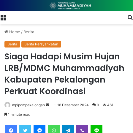
Menu
Home
/
Berita
Berita
Berita Persyarikatan
Siaga Hadapi Musim Hujan
LRB/MDMC Muhammadiyah
Kabupaten Pekalongan
Perkuat Koordinasi
mpipdmpekalongan
S
18 Desember 2024
0
461
e
1 minute read
n
Facebook
Twitter
Messenger
WhatsApp
Telegram
Viber
Line
d