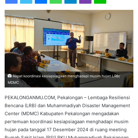
a
n
e
m
a
i
l
Rapat koordinasi kesiapsiagaan menghadapi musim hujan LRB/
MDMC
PEKALONGANMU.COM, Pekalongan – Lembaga Resiliensi
Bencana (LRB) dan Muhammadiyah Disaster Management
Center (MDMC) Kabupaten Pekalongan mengadakan
pertemuan koordinasi kesiapsiagaan menghadapi musim
hujan pada tanggal 17 Desember 2024 di ruang meeting
Rumah Sakit Islam (RSI) PKU Muhammadiyah Pekajangan.