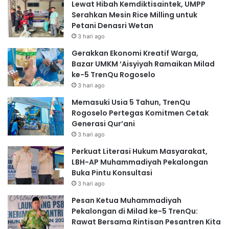
Lewat Hibah Kemdiktisaintek, UMPP
Serahkan Mesin Rice Milling untuk
Petani Denasri Wetan
3 hari ago
Gerakkan Ekonomi Kreatif Warga,
Bazar UMKM ‘Aisyiyah Ramaikan Milad
ke-5 TrenQu Rogoselo
3 hari ago
Memasuki Usia 5 Tahun, TrenQu
Rogoselo Pertegas Komitmen Cetak
Generasi Qur’ani
3 hari ago
Perkuat Literasi Hukum Masyarakat,
LBH-AP Muhammadiyah Pekalongan
Buka Pintu Konsultasi
3 hari ago
Pesan Ketua Muhammadiyah
Pekalongan di Milad ke-5 TrenQu:
Rawat Bersama Rintisan Pesantren Kita