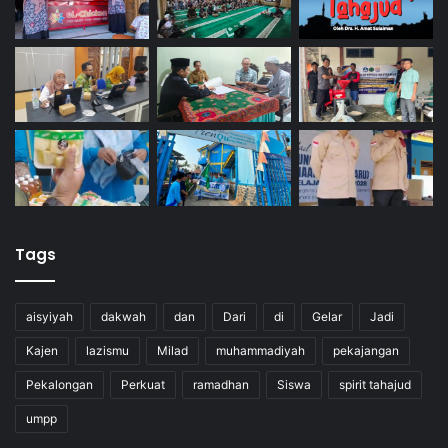
Tags
aisyiyah
dakwah
dan
Dari
di
Gelar
Jadi
Kajen
lazismu
Milad
muhammadiyah
pekajangan
Pekalongan
Perkuat
ramadhan
Siswa
spirit tahajud
umpp