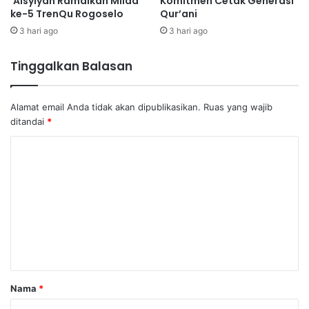
‘Aisyiyah Ramaikan Milad
Komitmen Cetak Generasi
ke-5 TrenQu Rogoselo
Qur’ani
3 hari ago
3 hari ago
Tinggalkan Balasan
Alamat email Anda tidak akan dipublikasikan.
Ruas yang wajib
ditandai
*
K
o
m
e
n
t
a
Nama
*
r