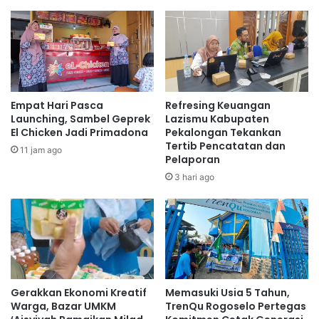
Empat Hari Pasca
Refresing Keuangan
Launching, Sambel Geprek
Lazismu Kabupaten
El Chicken Jadi Primadona
Pekalongan Tekankan
Tertib Pencatatan dan
11 jam ago
Pelaporan
3 hari ago
Gerakkan Ekonomi Kreatif
Memasuki Usia 5 Tahun,
Warga, Bazar UMKM
TrenQu Rogoselo Pertegas