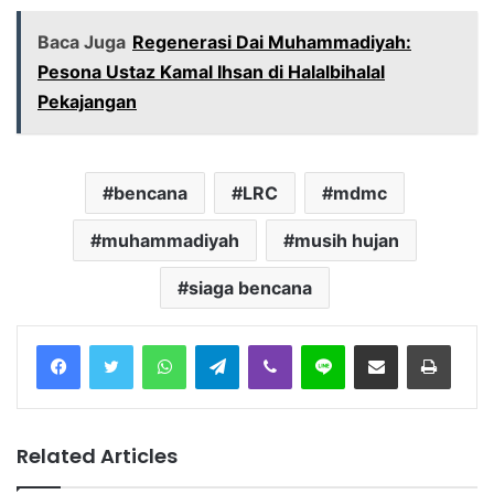
Baca Juga
Regenerasi Dai Muhammadiyah:
Pesona Ustaz Kamal Ihsan di Halalbihalal
Pekajangan
bencana
LRC
mdmc
muhammadiyah
musih hujan
siaga bencana
Facebook
Twitter
WhatsApp
Telegram
Viber
Line
Share via Email
Print
Related Articles