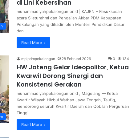
di Lini Kebersihan
muhammadiyahpekalongan.or.id | KAJEN – Kesuksesan
acara Silaturahmi dan Pengajian Akbar PDM Kabupaten
Pekalongan yang dihadiri oleh Menteri Pendidikan Dasar
an
dan…
Read More »
mpipdmpekalongan
28 Februari 2026
0
134
HW Jateng Gelar Ideopolitor, Ketua
Kwarwil Dorong Sinergi dan
Konsistensi Gerakan
muhammadiyahpekalongan.or.id , Magelang — Ketua
Kwartir Wilayah Hizbul Wathan Jawa Tengah, Taufiq,
mendorong seluruh Kwartir Daerah dan Qobilah Perguruan
Tinggi…
om
Read More »