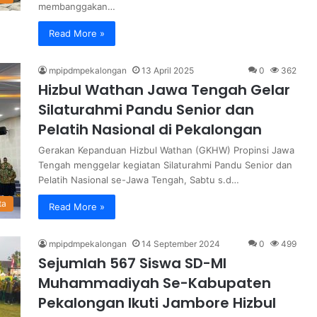
membanggakan…
Read More »
mpipdmpekalongan
13 April 2025
0
362
Hizbul Wathan Jawa Tengah Gelar
Silaturahmi Pandu Senior dan
Pelatih Nasional di Pekalongan
Gerakan Kepanduan Hizbul Wathan (GKHW) Propinsi Jawa
Tengah menggelar kegiatan Silaturahmi Pandu Senior dan
Pelatih Nasional se-Jawa Tengah, Sabtu s.d…
ta
Read More »
mpipdmpekalongan
14 September 2024
0
499
Sejumlah 567 Siswa SD-MI
Muhammadiyah Se-Kabupaten
Pekalongan Ikuti Jambore Hizbul