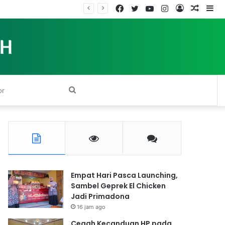
Facebook
Twitter
YouTube
Instagram
Log
Rando
Si
In
Article
Search
for
Empat Hari Pasca Launching,
Sambel Geprek El Chicken
Jadi Primadona
16 jam ago
Cegah Kecanduan HP pada