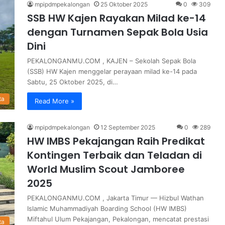
mpipdmpekalongan
25 Oktober 2025
0
309
SSB HW Kajen Rayakan Milad ke-14
dengan Turnamen Sepak Bola Usia
Dini
PEKALONGANMU.COM , KAJEN – Sekolah Sepak Bola
(SSB) HW Kajen menggelar perayaan milad ke-14 pada
Sabtu, 25 Oktober 2025, di…
ta
Read More »
mpipdmpekalongan
12 September 2025
0
289
HW IMBS Pekajangan Raih Predikat
Kontingen Terbaik dan Teladan di
World Muslim Scout Jamboree
2025
PEKALONGANMU.COM , Jakarta Timur — Hizbul Wathan
Islamic Muhammadiyah Boarding School (HW IMBS)
Miftahul Ulum Pekajangan, Pekalongan, mencatat prestasi
ta