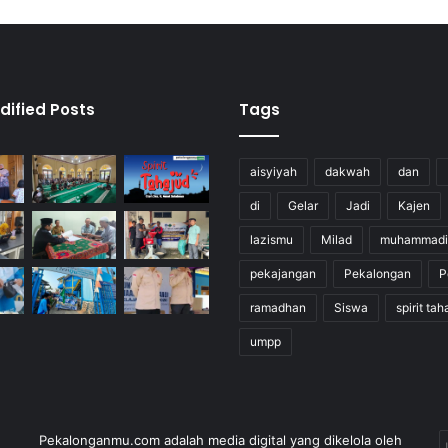
dified Posts
Tags
aisyiyah
dakwah
dan
di
Gelar
Jadi
Kajen
lazismu
Milad
muhammadi
pekajangan
Pekalongan
P
ramadhan
Siswa
spirit tah
umpp
Pekalonganmu.com adalah media digital yang dikelola oleh