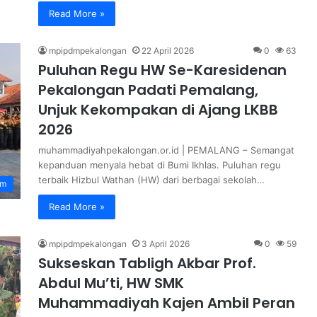
Read More »
mpipdmpekalongan
22 April 2026
0
63
Puluhan Regu HW Se-Karesidenan
Pekalongan Padati Pemalang,
Unjuk Kekompakan di Ajang LKBB
2026
muhammadiyahpekalongan.or.id | PEMALANG – Semangat
kepanduan menyala hebat di Bumi Ikhlas. Puluhan regu
terbaik Hizbul Wathan (HW) dari berbagai sekolah…
om
Read More »
mpipdmpekalongan
3 April 2026
0
59
Sukseskan Tabligh Akbar Prof.
Abdul Mu’ti, HW SMK
Muhammadiyah Kajen Ambil Peran