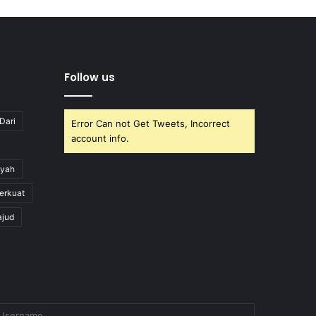
Follow us
Dari
Error Can not Get Tweets, Incorrect
account info.
yah
erkuat
ajud