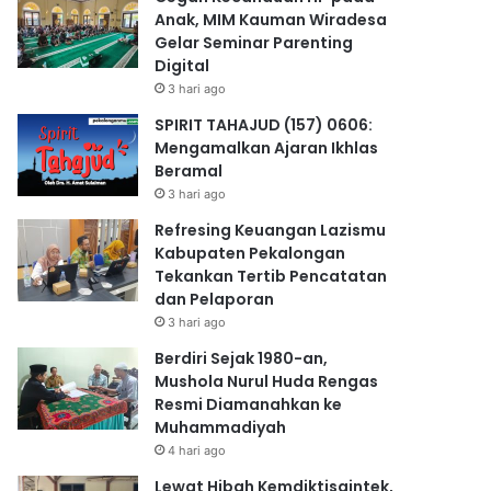
Anak, MIM Kauman Wiradesa
Gelar Seminar Parenting
Digital
3 hari ago
SPIRIT TAHAJUD (157) 0606:
Mengamalkan Ajaran Ikhlas
Beramal
3 hari ago
Refresing Keuangan Lazismu
Kabupaten Pekalongan
Tekankan Tertib Pencatatan
dan Pelaporan
3 hari ago
Berdiri Sejak 1980-an,
Mushola Nurul Huda Rengas
Resmi Diamanahkan ke
Muhammadiyah
4 hari ago
Lewat Hibah Kemdiktisaintek,