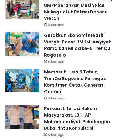
UMPP Serahkan Mesin Rice
Milling untuk Petani Denasri
Wetan
4 hari ago
Gerakkan Ekonomi Kreatif
Warga, Bazar UMKM ‘Aisyiyah
Ramaikan Milad ke-5 TrenQu
Rogoselo
4 hari ago
Memasuki Usia 5 Tahun,
TrenQu Rogoselo Pertegas
Komitmen Cetak Generasi
Qur’ani
4 hari ago
Perkuat Literasi Hukum
Masyarakat, LBH-AP
Muhammadiyah Pekalongan
Buka Pintu Konsultasi
4 hari ago