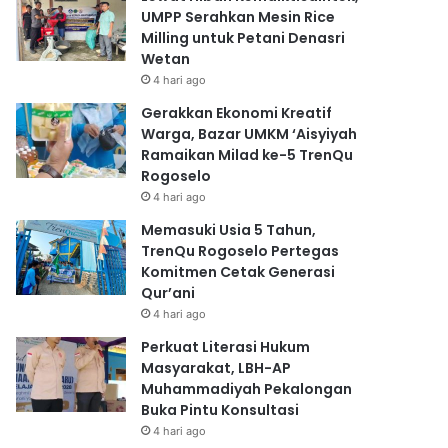
UMPP Serahkan Mesin Rice
Milling untuk Petani Denasri
Wetan
4 hari ago
Gerakkan Ekonomi Kreatif
Warga, Bazar UMKM ‘Aisyiyah
Ramaikan Milad ke-5 TrenQu
Rogoselo
4 hari ago
Memasuki Usia 5 Tahun,
TrenQu Rogoselo Pertegas
Komitmen Cetak Generasi
Qur’ani
4 hari ago
Perkuat Literasi Hukum
Masyarakat, LBH-AP
Muhammadiyah Pekalongan
Buka Pintu Konsultasi
4 hari ago