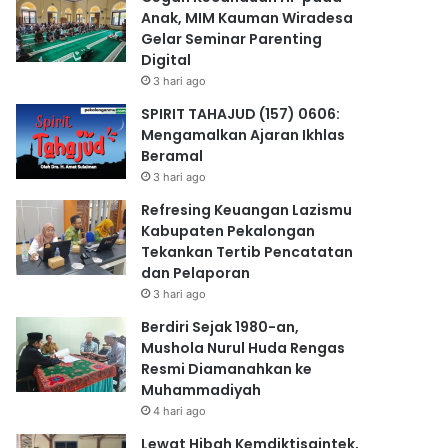
Anak, MIM Kauman Wiradesa
Gelar Seminar Parenting
Digital
3 hari ago
SPIRIT TAHAJUD (157) 0606:
Mengamalkan Ajaran Ikhlas
Beramal
3 hari ago
Refresing Keuangan Lazismu
Kabupaten Pekalongan
Tekankan Tertib Pencatatan
dan Pelaporan
3 hari ago
Berdiri Sejak 1980-an,
Mushola Nurul Huda Rengas
Resmi Diamanahkan ke
Muhammadiyah
4 hari ago
Lewat Hibah Kemdiktisaintek,