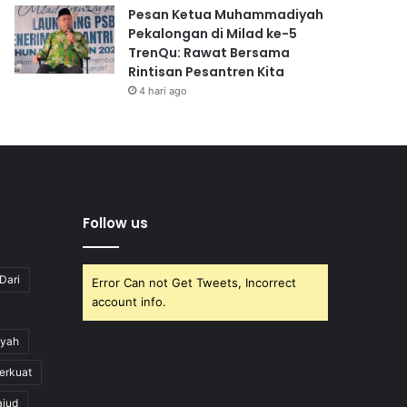
Pesan Ketua Muhammadiyah
Pekalongan di Milad ke-5
TrenQu: Rawat Bersama
Rintisan Pesantren Kita
4 hari ago
Follow us
Dari
Error Can not Get Tweets, Incorrect
account info.
yah
erkuat
ajud