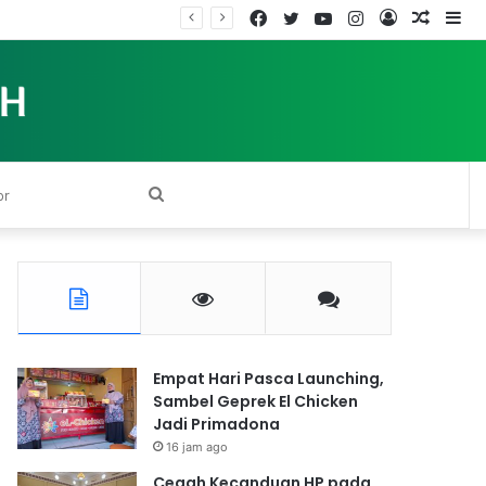
Facebook
Twitter
YouTube
Instagram
Log
Rando
Si
In
Article
Search
for
Empat Hari Pasca Launching,
Sambel Geprek El Chicken
Jadi Primadona
16 jam ago
Cegah Kecanduan HP pada