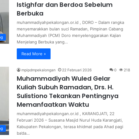
Istighfar dan Berdoa Sebelum
Berbuka
muhammadiyahpekalongan.or.id , DORO – Dalam rangka
menyemarakkan bulan suci Ramadan, Pimpinan Cabang
Muhammadiyah (PCM) Doro menyelenggarakan Kajian
ng
Menjelang Berbuka yang…
Read More »
mpipdmpekalongan
22 Februari 2026
0
218
Muhammadiyah Wuled Gelar
Kuliah Subuh Ramadan, Drs. H.
Sulistiono Tekankan Pentingnya
Memanfaatkan Waktu
muhammadiyahpekalongan.or.id , KARANGJATI, 22
Februari 2026 – Suasana Masjid Nurul Huda Karangjati,
Kabupaten Pekalongan, terasa khidmat pada Ahad pagi
ng
ba’da…