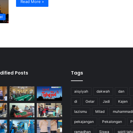
Read More »
el
dified Posts
Tags
aisyiyah
dakwah
dan
di
Gelar
Jadi
Kajen
lazismu
Milad
muhammadi
pekajangan
Pekalongan
P
ramadhan
Siswa
spirit tah