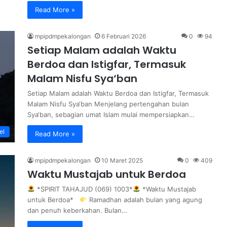
Read More »
mpipdmpekalongan
6 Februari 2026
0
94
Setiap Malam adalah Waktu
Berdoa dan Istigfar, Termasuk
Malam Nisfu Sya‘ban
Setiap Malam adalah Waktu Berdoa dan Istigfar, Termasuk
Malam Nisfu Sya‘ban Menjelang pertengahan bulan
Sya‘ban, sebagian umat Islam mulai mempersiapkan…
el
Read More »
mpipdmpekalongan
10 Maret 2025
0
409
Waktu Mustajab untuk Berdoa
*SPIRIT TAHAJUD (069) 1003*
*Waktu Mustajab
untuk Berdoa*
Ramadhan adalah bulan yang agung
dan penuh keberkahan. Bulan…