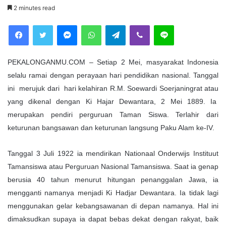
e
2 minutes read
n
Facebook
Twitter
Messenger
WhatsApp
Telegram
Viber
Line
d
a
n
PEKALONGANMU.COM – Setiap 2 Mei, masyarakat Indonesia
e
selalu ramai dengan perayaan hari pendidikan nasional. Tanggal
m
ini merujuk dari hari kelahiran R.M. Soewardi Soerjaningrat atau
a
i
yang dikenal dengan Ki Hajar Dewantara, 2 Mei 1889. Ia
l
merupakan pendiri perguruan Taman Siswa. Terlahir dari
keturunan bangsawan dan keturunan langsung Paku Alam ke-IV.
Tanggal 3 Juli 1922 ia mendirikan Nationaal Onderwijs Instituut
Tamansiswa atau Perguruan Nasional Tamansiswa. Saat ia genap
berusia 40 tahun menurut hitungan penanggalan Jawa, ia
mengganti namanya menjadi Ki Hadjar Dewantara. Ia tidak lagi
menggunakan gelar kebangsawanan di depan namanya. Hal ini
dimaksudkan supaya ia dapat bebas dekat dengan rakyat, baik