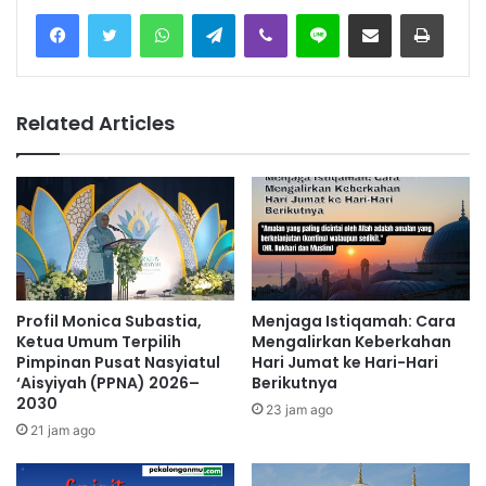
Facebook
Twitter
WhatsApp
Telegram
Viber
Line
Share via Email
Print
Related Articles
Profil Monica Subastia,
Menjaga Istiqamah: Cara
Ketua Umum Terpilih
Mengalirkan Keberkahan
Pimpinan Pusat Nasyiatul
Hari Jumat ke Hari-Hari
‘Aisyiyah (PPNA) 2026–
Berikutnya
2030
23 jam ago
21 jam ago