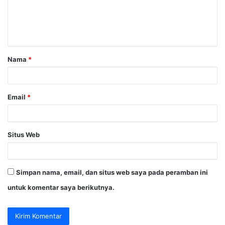
e
n
t
a
Nama
*
r
*
Email
*
Situs Web
Simpan nama, email, dan situs web saya pada peramban ini
untuk komentar saya berikutnya.