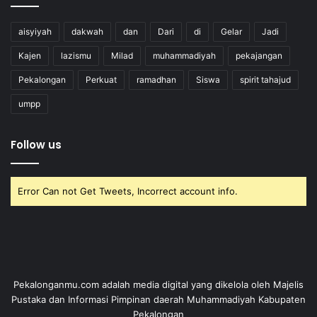
aisyiyah
dakwah
dan
Dari
di
Gelar
Jadi
Kajen
lazismu
Milad
muhammadiyah
pekajangan
Pekalongan
Perkuat
ramadhan
Siswa
spirit tahajud
umpp
Follow us
Error Can not Get Tweets, Incorrect account info.
Pekalonganmu.com adalah media digital yang dikelola oleh Majelis
Pustaka dan Informasi Pimpinan daerah Muhammadiyah Kabupaten
Pekalongan