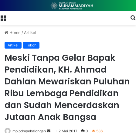
Menu
Home
/
Artikel
Artikel
Tokoh
Meski Tanpa Gelar Bapak
Pendidikan, KH. Ahmad
Dahlan Mewariskan Puluhan
Ribu Lembaga Pendidikan
dan Sudah Mencerdaskan
Jutaan Anak Bangsa
mpipdmpekalongan
S
2 Mei 2017
0
586