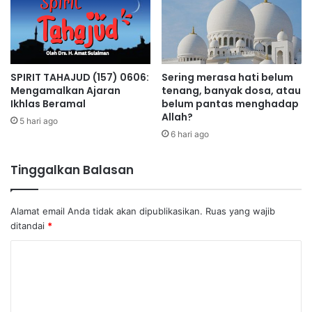
SPIRIT TAHAJUD (157) 0606:
Sering merasa hati belum
Mengamalkan Ajaran
tenang, banyak dosa, atau
Ikhlas Beramal
belum pantas menghadap
Allah?
5 hari ago
6 hari ago
Tinggalkan Balasan
Alamat email Anda tidak akan dipublikasikan.
Ruas yang wajib
ditandai
*
K
o
m