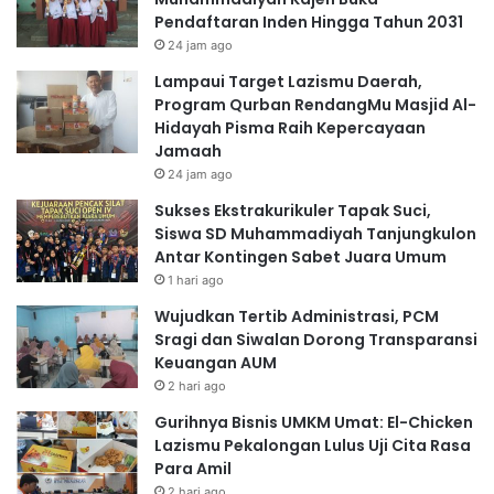
Pendaftaran Inden Hingga Tahun 2031
24 jam ago
Lampaui Target Lazismu Daerah,
Program Qurban RendangMu Masjid Al-
Hidayah Pisma Raih Kepercayaan
Jamaah
24 jam ago
Sukses Ekstrakurikuler Tapak Suci,
Siswa SD Muhammadiyah Tanjungkulon
Antar Kontingen Sabet Juara Umum
1 hari ago
Wujudkan Tertib Administrasi, PCM
Sragi dan Siwalan Dorong Transparansi
Keuangan AUM
2 hari ago
Gurihnya Bisnis UMKM Umat: El-Chicken
Lazismu Pekalongan Lulus Uji Cita Rasa
Para Amil
2 hari ago