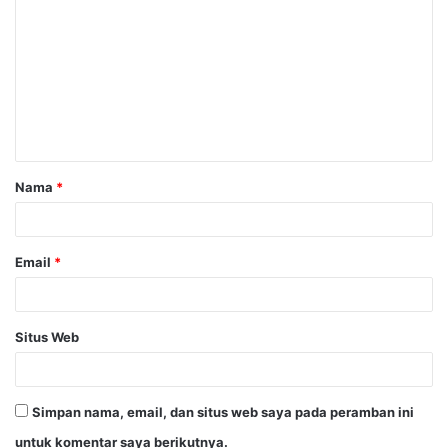
o
m
e
n
t
a
Nama
*
r
*
Email
*
Situs Web
Simpan nama, email, dan situs web saya pada peramban ini
untuk komentar saya berikutnya.