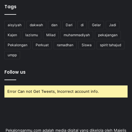
Tags
aisyiyah
dakwah
dan
Dari
di
Gelar
Jadi
Kajen
lazismu
Milad
muhammadiyah
pekajangan
Pekalongan
Perkuat
ramadhan
Siswa
spirit tahajud
umpp
Follow us
Error Can not Get Tweets, Incorrect account info.
Pekalonganmu.com adalah media digital yang dikelola oleh Majelis