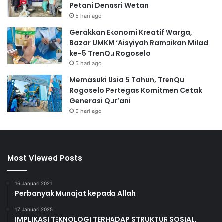
Petani Denasri Wetan
5 hari ago
Gerakkan Ekonomi Kreatif Warga,
Bazar UMKM ‘Aisyiyah Ramaikan Milad
ke-5 TrenQu Rogoselo
5 hari ago
Memasuki Usia 5 Tahun, TrenQu
Rogoselo Pertegas Komitmen Cetak
Generasi Qur’ani
5 hari ago
Most Viewed Posts
16 Januari 2021
Perbanyak Munajat kepada Allah
17 Januari 2025
IMPLIKASI TEKNOLOGI TERHADAP STRUKTUR SOSIAL,