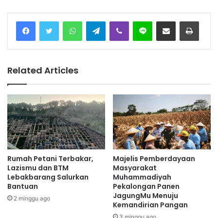
Facebook
Twitter
WhatsApp
Telegram
Viber
Line
Share via Email
Print
Related Articles
Rumah Petani Terbakar,
Majelis Pemberdayaan
Lazismu dan BTM
Masyarakat
Lebakbarang Salurkan
Muhammadiyah
Bantuan
Pekalongan Panen
JagungMu Menuju
2 minggu ago
Kemandirian Pangan
3 minggu ago