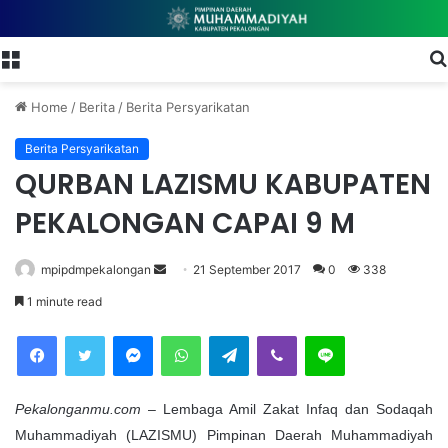
Menu
Home
/
Berita
/
Berita Persyarikatan
Berita Persyarikatan
QURBAN LAZISMU KABUPATEN
PEKALONGAN CAPAI 9 M
mpipdmpekalongan
S
21 September 2017
0
338
e
1 minute read
n
Facebook
Twitter
Messenger
WhatsApp
Telegram
Viber
Line
d
a
n
Pekalonganmu.com
– Lembaga Amil Zakat Infaq dan Sodaqah
e
Muhammadiyah (LAZISMU) Pimpinan Daerah Muhammadiyah
m