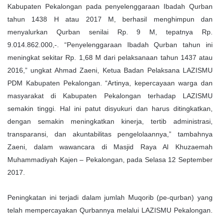
Kabupaten Pekalongan pada penyelenggaraan Ibadah Qurban
a
i
tahun 1438 H atau 2017 M, berhasil menghimpun dan
l
menyalurkan Qurban senilai Rp. 9 M, tepatnya Rp.
9.014.862.000,-. “Penyelenggaraan Ibadah Qurban tahun ini
meningkat sekitar Rp. 1,68 M dari pelaksanaan tahun 1437 atau
2016,” ungkat Ahmad Zaeni, Ketua Badan Pelaksana LAZISMU
PDM Kabupaten Pekalongan. “Artinya, kepercayaan warga dan
masyarakat di Kabupaten Pekalongan terhadap LAZISMU
semakin tinggi. Hal ini patut disyukuri dan harus ditingkatkan,
dengan semakin meningkatkan kinerja, tertib administrasi,
transparansi, dan akuntabilitas pengelolaannya,” tambahnya
Zaeni, dalam wawancara di Masjid Raya Al Khuzaemah
Muhammadiyah Kajen – Pekalongan, pada Selasa 12 September
2017.
Peningkatan ini terjadi dalam jumlah Muqorib (pe-qurban) yang
telah mempercayakan Qurbannya melalui LAZISMU Pekalongan.