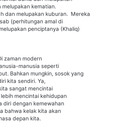
an melupakan
kematian.
h dan melupakan kuburan.
Mereka
isab (perhitungan amal
di
n melupakan penciptanya
(Khaliq)
 Di zaman
modern
 manusia-manusia
seperti
but. Bahkan mungkin,
sosok yang
i kita sendiri.
Ya,
 kita sangat
mencintai
 lebih mencintai
kehidupan
a diri dengan
kemewahan
upa bahwa kelak
kita akan
masa depan kita.