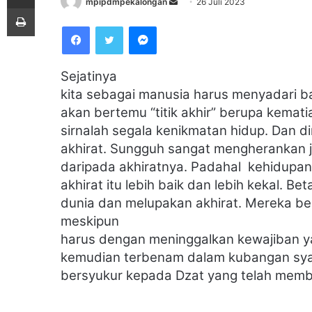
mpipdmpekalongan
S
26 Juli 2023
Print
e
Facebook
Twitter
Messenger
n
d
a
Sejatinya
n
kita sebagai manusia harus menyadari bah
e
akan bertemu “titik akhir” berupa kemati
m
sirnalah segala kenikmatan hidup. Dan di
a
akhirat. Sungguh sangat mengherankan j
i
daripada akhiratnya. Padahal kehidupan
l
akhirat itu lebih baik dan lebih kekal. 
dunia dan melupakan akhirat. Mereka b
meskipun
harus dengan meninggalkan kewajiban yan
kemudian terbenam dalam kubangan sya
bersyukur kepada Dzat yang telah membe