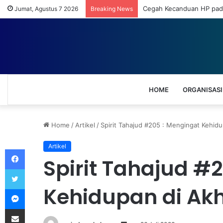
Cegah Kecanduan HP pada
Jumat, Agustus 7 2026
Breaking News
HOME
ORGANISASI
Home
/
Artikel
/
Spirit Tahajud #205 : Mengingat Kehidu
Artikel
Facebook
Spirit Tahajud #
Twitter
Kehidupan di Ak
Messenger
Share via Email