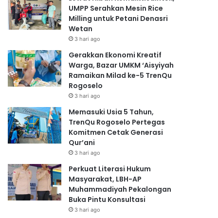
UMPP Serahkan Mesin Rice
Milling untuk Petani Denasri
Wetan
3 hari ago
Gerakkan Ekonomi Kreatif
Warga, Bazar UMKM ‘Aisyiyah
Ramaikan Milad ke-5 TrenQu
Rogoselo
3 hari ago
Memasuki Usia 5 Tahun,
TrenQu Rogoselo Pertegas
Komitmen Cetak Generasi
Qur’ani
3 hari ago
Perkuat Literasi Hukum
Masyarakat, LBH-AP
Muhammadiyah Pekalongan
Buka Pintu Konsultasi
3 hari ago