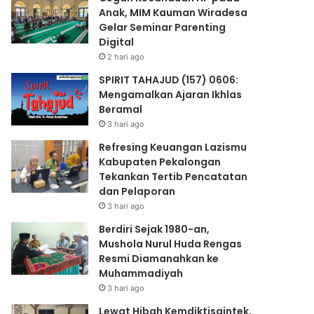
Anak, MIM Kauman Wiradesa
Gelar Seminar Parenting
Digital
2 hari ago
SPIRIT TAHAJUD (157) 0606:
Mengamalkan Ajaran Ikhlas
Beramal
3 hari ago
Refresing Keuangan Lazismu
Kabupaten Pekalongan
Tekankan Tertib Pencatatan
dan Pelaporan
3 hari ago
Berdiri Sejak 1980-an,
Mushola Nurul Huda Rengas
Resmi Diamanahkan ke
Muhammadiyah
3 hari ago
Lewat Hibah Kemdiktisaintek,