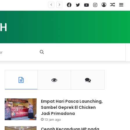
Facebook
Twitter
YouTube
Instagram
Log
Rando
Si
In
Article
Search
for
Empat Hari Pasca Launching,
Sambel Geprek El Chicken
Jadi Primadona
13 jam ago
Cegah Kecanduan HP pada