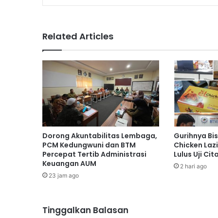
Related Articles
Dorong Akuntabilitas Lembaga,
Gurihnya Bi
PCM Kedungwuni dan BTM
Chicken Laz
Percepat Tertib Administrasi
Lulus Uji Ci
Keuangan AUM
2 hari ago
23 jam ago
Tinggalkan Balasan