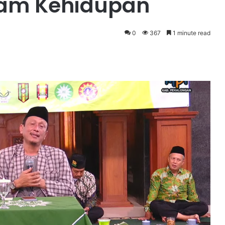
lam Kehidupan
0
367
1 minute read