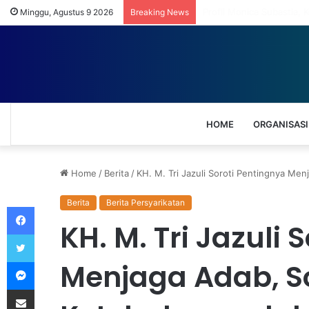
Menjaga Istiqamah: Cara
Minggu, Agustus 9 2026
Breaking News
HOME
ORGANISASI
Home
/
Berita
/
KH. M. Tri Jazuli Soroti Pentingnya Me
Berita
Berita Persyarikatan
Facebook
KH. M. Tri Jazuli 
Twitter
Messenger
Menjaga Adab, S
Share via Email