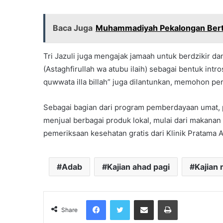
Baca Juga
Muhammadiyah Pekalongan Bert
Tri Jazuli juga mengajak jamaah untuk berdzikir d
(Astaghfirullah wa atubu ilaih) sebagai bentuk intros
quwwata illa billah” juga dilantunkan, memohon pe
Sebagai bagian dari program pemberdayaan umat, 
menjual berbagai produk lokal, mulai dari makanan 
pemeriksaan kesehatan gratis dari Klinik Pratama A
Adab
Kajian ahad pagi
Kajian
Facebook
Twitter
Share via Email
Print
Share