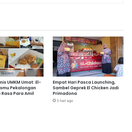
snis UMKM Umat: El-
Empat Hari Pasca Launching,
ismu Pekalongan
Sambel Geprek El Chicken Jadi
ta Rasa Para Amil
Primadona
3 hari ago