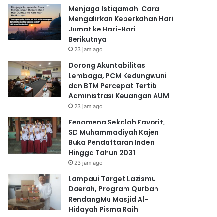
Menjaga Istiqamah: Cara
Mengalirkan Keberkahan Hari
Jumat ke Hari-Hari
Berikutnya
23 jam ago
Dorong Akuntabilitas
Lembaga, PCM Kedungwuni
dan BTM Percepat Tertib
Administrasi Keuangan AUM
23 jam ago
Fenomena Sekolah Favorit,
SD Muhammadiyah Kajen
Buka Pendaftaran Inden
Hingga Tahun 2031
23 jam ago
Lampaui Target Lazismu
Daerah, Program Qurban
RendangMu Masjid Al-
Hidayah Pisma Raih