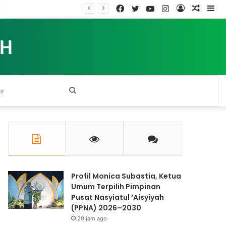
Facebook
Twitter
YouTube
Instagram
Log
Rando
Si
In
Article
Search
for
Profil Monica Subastia, Ketua
Umum Terpilih Pimpinan
Pusat Nasyiatul ‘Aisyiyah
(PPNA) 2026–2030
20 jam ago