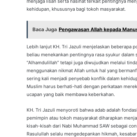
menjaga lisan serta nasihat terkait pentingnya me
kehidupan, khususnya bagi tokoh masyarakat.
Baca Juga
Pengawasan Allah kepada Manu
Lebih lanjut KH. Tri Jazuli menjelaskan beberapa po
beliau menekankan pentingnya rasa syukur dalam 
“Alhamdulillah” tetapi juga diwujudkan melalui tind
menggunakan nikmat Allah untuk hal yang bermanfa
sering kali menjadi penyebab konflik dalam kehidup
Muslim harus berhati-hati dengan perkataan merek
ucapan yang baik membawa keberkahan.
KH. Tri Jazuli menyoroti bahwa adab adalah fonda
pemimpin atau tokoh masyarakat diharapkan menjad
kisah-kisah dari Nabi Muhammad SAW sebagai cont
Rasulullah selalu mengedepankan hikmah, kesaba