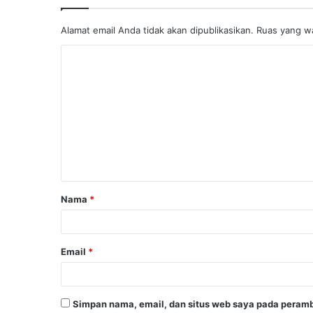
Alamat email Anda tidak akan dipublikasikan.
Ruas yang wa
K
o
m
e
n
t
a
Nama
*
r
*
Email
*
Simpan nama, email, dan situs web saya pada peramb