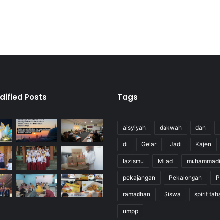
dified Posts
Tags
aisyiyah
dakwah
dan
di
Gelar
Jadi
Kajen
lazismu
Milad
muhammadi
pekajangan
Pekalongan
P
ramadhan
Siswa
spirit tah
umpp