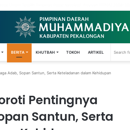
 Mengalirkan Keberkahan Hari Jumat ke Hari-Hari Berikutnya
BERITA
KHUTBAH
TOKOH
ARTIKEL
njaga Adab, Sopan Santun, Serta Keteladanan dalam Kehidupan
Soroti Pentingnya
opan Santun, Serta