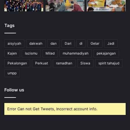
Tags
aisyiyah
dakwah
dan
Dari
di
Gelar
Jadi
Kajen
lazismu
Milad
muhammadiyah
pekajangan
Pekalongan
Perkuat
ramadhan
Siswa
spirit tahajud
umpp
Follow us
Error Can not Get Tweets, Incorrect account info.