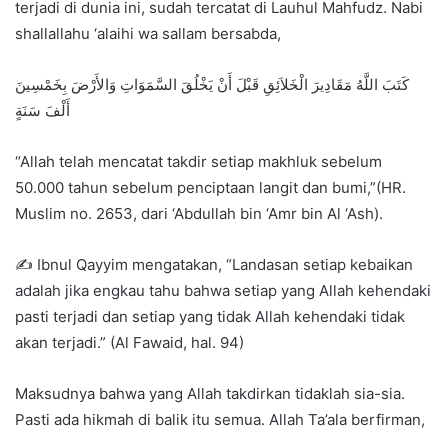
terjadi di dunia ini, sudah tercatat di Lauhul Mahfudz. Nabi
shallallahu ‘alaihi wa sallam bersabda,
كَتَبَ اللَّهُ مَقَادِيرَ الْخَلاَئِقِ قَبْلَ أَنْ يَخْلُقَ السَّمَوَاتِ وَالأَرْضَ بِخَمْسِينَ
أَلْفَ سَنَةٍ
“Allah telah mencatat takdir setiap makhluk sebelum
50.000 tahun sebelum penciptaan langit dan bumi,”(HR.
Muslim no. 2653, dari ‘Abdullah bin ‘Amr bin Al ‘Ash).
✍ Ibnul Qayyim mengatakan, “Landasan setiap kebaikan
adalah jika engkau tahu bahwa setiap yang Allah kehendaki
pasti terjadi dan setiap yang tidak Allah kehendaki tidak
akan terjadi.” (Al Fawaid, hal. 94)
Maksudnya bahwa yang Allah takdirkan tidaklah sia-sia.
Pasti ada hikmah di balik itu semua. Allah Ta’ala berfirman,