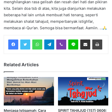
menghilangkan rasa gelisah dan resah dari hati dan pikiran
kita. Selain doa tsb di atas, kita juga dianjurkan melakukan
beberapa hal lain untuk membuat hati tenang, seperti
melakukan shalat tahajud, memperbanyak istighfar,
membaca al-Qur’an. Semoga bisa bermanfaat. Aamiin. …
Facebook
Twitter
WhatsApp
Telegram
Viber
Line
Share via Email
Print
Related Articles
Menjaga Istiqamah: Cara
SPIRIT TAHAJUD (157) 0606: