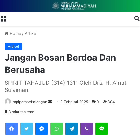
Menu
Home
/
Artikel
Artikel
Jangan Bosan Berdoa Dan
Berusaha
SPIRIT TAHAJUD (314) 1311 Oleh Drs. H. Amat
Sulaiman
mpipdmpekalongan
S
3 Februari 2025
0
304
e
3 minutes read
n
Facebook
Twitter
Messenger
WhatsApp
Telegram
Viber
Line
d
a
n